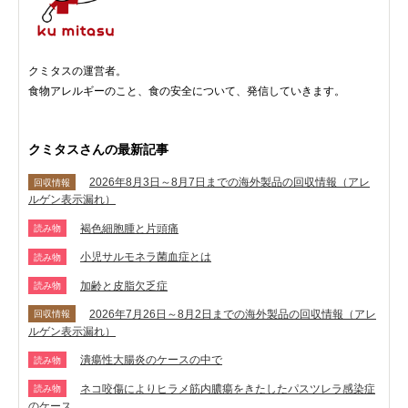
クミタスの運営者。
食物アレルギーのこと、食の安全について、発信していきます。
クミタスさんの最新記事
2026年8月3日～8月7日までの海外製品の回収情報（アレ
回収情報
ルゲン表示漏れ）
褐色細胞腫と片頭痛
読み物
小児サルモネラ菌血症とは
読み物
加齢と皮脂欠乏症
読み物
2026年7月26日～8月2日までの海外製品の回収情報（アレ
回収情報
ルゲン表示漏れ）
潰瘍性大腸炎のケースの中で
読み物
ネコ咬傷によりヒラメ筋内膿瘍をきたしたパスツレラ感染症
読み物
のケース