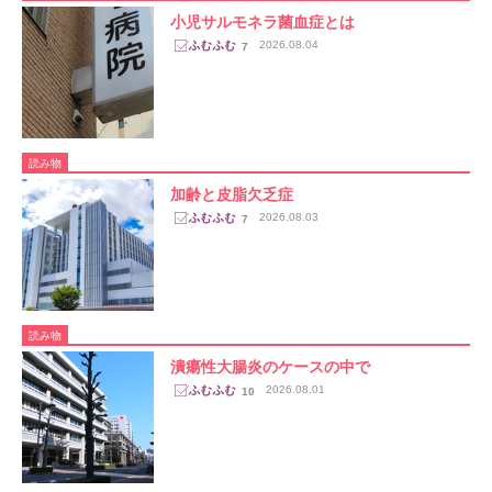
小児サルモネラ菌血症とは
2026.08.04
7
読み物
加齢と皮脂欠乏症
2026.08.03
7
読み物
潰瘍性大腸炎のケースの中で
2026.08.01
10