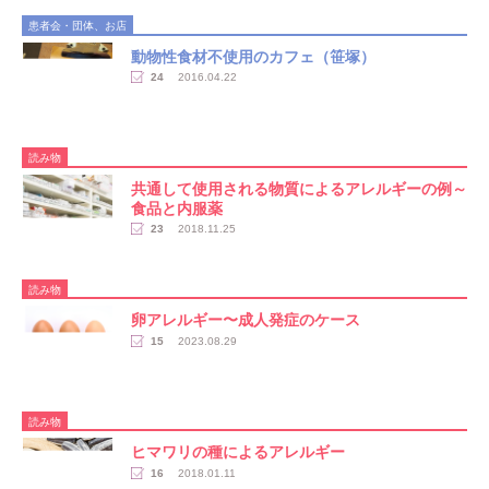
患者会・団体、お店
動物性食材不使用のカフェ（笹塚）
24
2016.04.22
読み物
共通して使用される物質によるアレルギーの例～
食品と内服薬
23
2018.11.25
読み物
卵アレルギー〜成人発症のケース
15
2023.08.29
読み物
ヒマワリの種によるアレルギー
16
2018.01.11