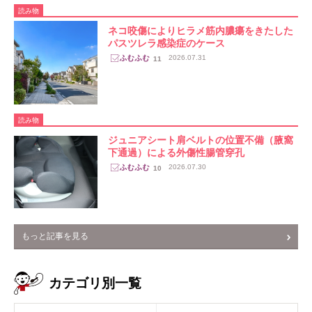
読み物
ネコ咬傷によりヒラメ筋内膿瘍をきたした
パスツレラ感染症のケース
2026.07.31
11
読み物
ジュニアシート肩ベルトの位置不備（腋窩
下通過）による外傷性腸管穿孔
2026.07.30
10
もっと記事を見る
カテゴリ別一覧