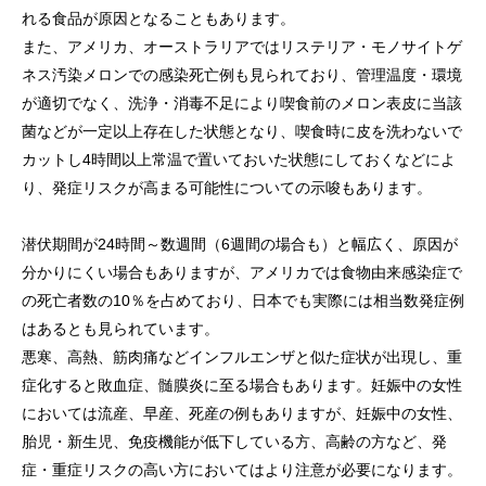
れる食品が原因となることもあります。
また、アメリカ、オーストラリアではリステリア・モノサイトゲ
ネス汚染メロンでの感染死亡例も見られており、管理温度・環境
が適切でなく、洗浄・消毒不足により喫食前のメロン表皮に当該
菌などが一定以上存在した状態となり、喫食時に皮を洗わないで
カットし4時間以上常温で置いておいた状態にしておくなどによ
り、発症リスクが高まる可能性についての示唆もあります。
潜伏期間が24時間～数週間（6週間の場合も）と幅広く、原因が
分かりにくい場合もありますが、アメリカでは食物由来感染症で
の死亡者数の10％を占めており、日本でも実際には相当数発症例
はあるとも見られています。
悪寒、高熱、筋肉痛などインフルエンザと似た症状が出現し、重
症化すると敗血症、髄膜炎に至る場合もあります。妊娠中の女性
においては流産、早産、死産の例もありますが、妊娠中の女性、
胎児・新生児、免疫機能が低下している方、高齢の方など、発
症・重症リスクの高い方においてはより注意が必要になります。