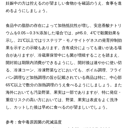
妊娠中の方は控えるのが望ましい食物かを確認のうえ、食事を進
めるようにしましょう。
食品中の脂肪の存在によって加熱抵抗性が増し、安息香酸ナトリ
ウムを0.05～0.3％添加した場合では、pH5.0、4℃で殺菌効果を
示し、21℃以上ではリステリア・モノサイトゲネスの発育抑制効
果を示すとの示唆もあります。含有成分によっても違いがある場
合がありますが、冷蔵庫保管中にも菌が増殖することを踏まえ、
開封前は期限内消費ができるようにし、開封後は速やかに使い切
る、冷凍コーン、冷凍野菜などにおいても、ボイル調理、フライ
パン調理など加熱調理の旨が記載されている商品は特に、中心部
65℃以上で数分の加熱調理のうえ食べるようにしましょう。また
海外においても汚染野菜、果実は一部でありますが、特に発症・
重症リスクの高い方においては、野菜、果実は表皮をよく洗浄
し、カットした後は早めに食べるのが望ましいでしょう。
参考：食中毒原因菌の死滅温度