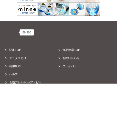
患者会・団体、お店
病院
しょうゆ・ぽん酢・たれ・つゆ・鍋スープ
醤油風調味料
キッコーマン いつでも新鮮 えんどうまめしょうゆ 200ml
12kcaL/15ml
22984
Mayu Ishikawa