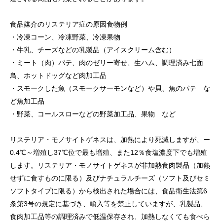
食品媒介のリステリア症の原因食物例
・冷凍コーン、冷凍野菜、冷凍果物
・牛乳、チーズなどの乳製品（アイスクリーム含む）
・ミート（肉）パテ、肉のゼリー寄せ、生ハム、調理済み七面
鳥、ホットドッグなど肉加工品
・スモークした魚（スモークサーモンなど）や貝、魚のパテ な
ど魚加工品
・野菜、コールスローなどの野菜加工品、果物 など
リステリア・モノサイトゲネスは、加熱により死滅しますが、ー
0.4℃～増殖し37℃位で最も増殖、また12％食塩濃度下でも増殖
します。リステリア・モノサイトゲネスが非加熱食肉製品（加熱
せずに食すものに限る）及びナチュラルチーズ（ソフト及びセミ
ソフトタイプに限る）から検出された場合には、食品衛生法第6
条第3号の規定に基づき、輸入等を禁止していますが、乳製品、
食肉加工品等の調理済みで低温保存され、加熱しなくても食べら