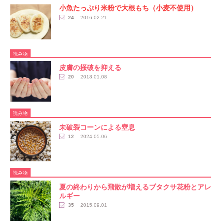
小魚たっぷり米粉で大根もち（小麦不使用）
24
2016.02.21
読み物
皮膚の掻破を抑える
20
2018.01.08
読み物
未破裂コーンによる窒息
12
2024.05.06
読み物
夏の終わりから飛散が増えるブタクサ花粉とアレ
ルギー
35
2015.09.01