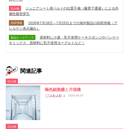
ジュニアシート肩ベルトの位置不備（腋窩下通過）による外
読み物
傷性腸管穿孔
2026年7月18日～7月25日までの海外製品の回収情報（ア
回収情報
レルゲン表示漏れ）
原材料に小麦・乳不使用ケーキスポンジやパンケー
商品ピックアップ
キミックス、原材料に乳不使用ヨーグルトなど！
関連記事
読み物
褐色細胞腫と片頭痛
2026.08.07
4
読み物