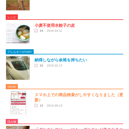
レシピ
小麦不使用水餃子の皮
24
2016.04.11
アレルギーSTORY
納得しながら余裕を持ちたい
32
2015.02.17
NEWS
スマホ上での商品検索がしやすくなりました（更
新）
13
2014.09.13
読み物