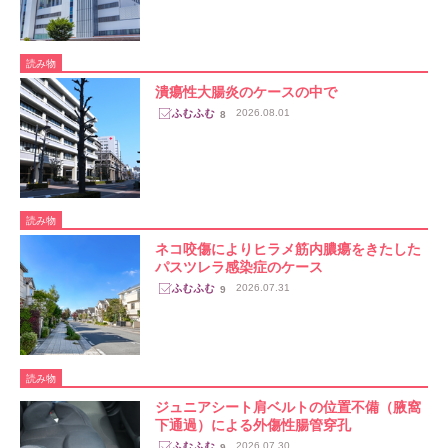
読み物
潰瘍性大腸炎のケースの中で
2026.08.01
8
読み物
ネコ咬傷によりヒラメ筋内膿瘍をきたした
パスツレラ感染症のケース
2026.07.31
9
読み物
ジュニアシート肩ベルトの位置不備（腋窩
下通過）による外傷性腸管穿孔
2026.07.30
9