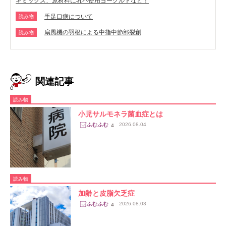
キミックス、原材料に乳不使用ヨーグルトなど！
手足口病について
読み物
扇風機の羽根による中指中節部裂創
読み物
関連記事
読み物
小児サルモネラ菌血症とは
2026.08.04
4
読み物
加齢と皮脂欠乏症
2026.08.03
4