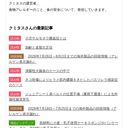
クミタスの運営者。
食物アレルギーのこと、食の安全について、発信していきます。
クミタスさんの最新記事
小児サルモネラ菌血症とは
読み物
加齢と皮脂欠乏症
読み物
2026年7月26日～8月2日までの海外製品の回収情報（アレ
回収情報
ルゲン表示漏れ）
潰瘍性大腸炎のケースの中で
読み物
ネコ咬傷によりヒラメ筋内膿瘍をきたしたパスツレラ感染症
読み物
のケース
ジュニアシート肩ベルトの位置不備（腋窩下通過）による外
読み物
傷性腸管穿孔
2026年7月18日～7月25日までの海外製品の回収情報（ア
回収情報
レルゲン表示漏れ）
原材料に小麦・乳不使用ケーキスポンジやパンケー
商品ピックアップ