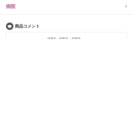
病院
洋菓子・焼菓子
焼菓子
ソイジョイ サツマイモ
135kcal/1本（30g）
7393
クミタス管理者
たばさま ご指摘を頂きま…