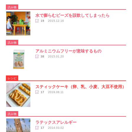
読み物
水で膨らむビーズを誤飲してしまったら
19
2015.12.16
読み物
アルミニウムフリーが意味するもの
38
2015.01.20
レシピ
スティックケーキ（卵、乳、小麦、大豆不使用）
17
2019.08.11
読み物
ラテックスアレルギー
17
2014.03.02