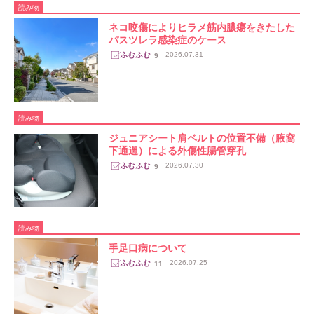
読み物
ネコ咬傷によりヒラメ筋内膿瘍をきたした
パスツレラ感染症のケース
2026.07.31
9
読み物
ジュニアシート肩ベルトの位置不備（腋窩
下通過）による外傷性腸管穿孔
2026.07.30
9
読み物
手足口病について
2026.07.25
11