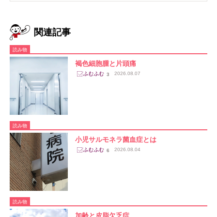
関連記事
読み物
褐色細胞腫と片頭痛
2026.08.07
3
読み物
小児サルモネラ菌血症とは
2026.08.04
6
読み物
加齢と皮脂欠乏症