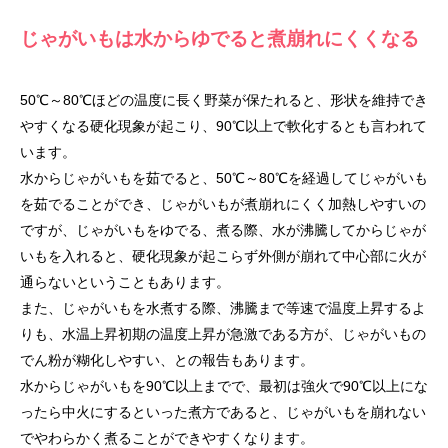
じゃがいもは水からゆでると煮崩れにくくなる
50℃～80℃ほどの温度に長く野菜が保たれると、形状を維持でき
やすくなる硬化現象が起こり、90℃以上で軟化するとも言われて
います。
水からじゃがいもを茹でると、50℃～80℃を経過してじゃがいも
を茹でることができ、じゃがいもが煮崩れにくく加熱しやすいの
ですが、じゃがいもをゆでる、煮る際、水が沸騰してからじゃが
いもを入れると、硬化現象が起こらず外側が崩れて中心部に火が
通らないということもあります。
また、じゃがいもを水煮する際、沸騰まで等速で温度上昇するよ
りも、水温上昇初期の温度上昇が急激である方が、じゃがいもの
でん粉が糊化しやすい、との報告もあります。
水からじゃがいもを90℃以上までで、最初は強火で90℃以上にな
ったら中火にするといった煮方であると、じゃがいもを崩れない
でやわらかく煮ることができやすくなります。