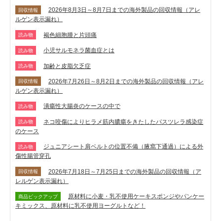
2026年8月3日～8月7日までの海外製品の回収情報（アレ
回収情報
ルゲン表示漏れ）
褐色細胞腫と片頭痛
読み物
小児サルモネラ菌血症とは
読み物
加齢と皮脂欠乏症
読み物
2026年7月26日～8月2日までの海外製品の回収情報（アレ
回収情報
ルゲン表示漏れ）
潰瘍性大腸炎のケースの中で
読み物
ネコ咬傷によりヒラメ筋内膿瘍をきたしたパスツレラ感染症
読み物
のケース
ジュニアシート肩ベルトの位置不備（腋窩下通過）による外
読み物
傷性腸管穿孔
2026年7月18日～7月25日までの海外製品の回収情報（ア
回収情報
レルゲン表示漏れ）
原材料に小麦・乳不使用ケーキスポンジやパンケー
商品ピックアップ
キミックス、原材料に乳不使用ヨーグルトなど！