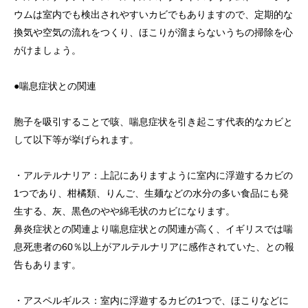
ウムは室内でも検出されやすいカビでもありますので、定期的な
換気や空気の流れをつくり、ほこりが溜まらないうちの掃除を心
がけましょう。
●喘息症状との関連
胞子を吸引することで咳、喘息症状を引き起こす代表的なカビと
して以下等が挙げられます。
・アルテルナリア：上記にありますように室内に浮遊するカビの
1つであり、柑橘類、りんご、生麺などの水分の多い食品にも発
生する、灰、黒色のやや綿毛状のカビになります。
鼻炎症状との関連より喘息症状との関連が高く、イギリスでは喘
息死患者の60％以上がアルテルナリアに感作されていた、との報
告もあります。
・アスペルギルス：室内に浮遊するカビの1つで、ほこりなどに