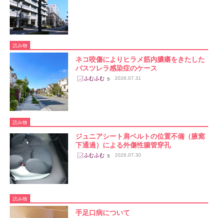
読み物
ネコ咬傷によりヒラメ筋内膿瘍をきたした
パスツレラ感染症のケース
2026.07.31
9
読み物
ジュニアシート肩ベルトの位置不備（腋窩
下通過）による外傷性腸管穿孔
2026.07.30
9
読み物
手足口病について