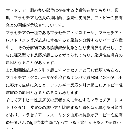
マラセチア：脂の多い部位に存在する皮膚常在菌でもあり、癜
風、マラセチア毛包炎の原因菌、脂漏性皮膚炎、アトピー性皮膚
炎との関係が示唆されています。
マラセチアの一種であるマラセチア・グロボーザ、マラセチア・
レストリクタ等が皮膚に常在すると脂肪を分解するリパーゼを産
生し、その分解物である脂肪酸が刺激となり皮膚炎を誘発し、さ
らに遅発型でも反応が起こると考えられており、脂漏性皮膚炎の
原因となることがあります。
また脂漏性皮膚炎を引き起こすマラセチアと同じ種類でもある、
マラセチア・グロボーザが分泌するタンパク質MGL-1304が、汗
に溶けて皮膚に入ると、アレルギー反応を引き起こしアトピー性
皮膚炎の原因となるとの意見もあります。
そしてアトピー性皮膚炎の患者さんに常在するマラセチア・レス
トリクタは、皮膚炎の無い方と比較すると遺伝型が異なる可能性
があり、マラセチア・レストリクタ由来の抗原がアトピー性皮膚
炎患者さんのIgE抗体抗原になっている可能性があるとの示唆が