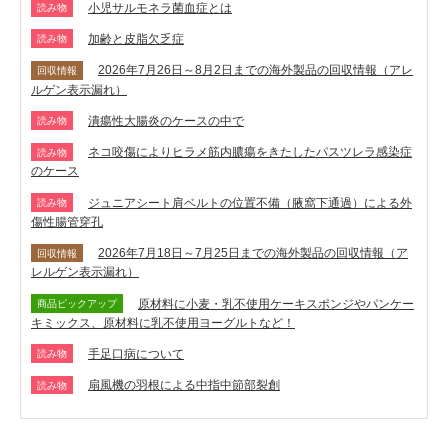
小児サルモネラ菌血症とは
読み物
加齢と皮脂欠乏症
読み物
2026年7月26日～8月2日までの海外製品の回収情報（アレ
回収情報
ルゲン表示漏れ）
潰瘍性大腸炎のケースの中で
読み物
ネコ咬傷によりヒラメ筋内膿瘍をきたしたパスツレラ感染症
読み物
のケース
ジュニアシート肩ベルトの位置不備（腋窩下通過）による外
読み物
傷性腸管穿孔
2026年7月18日～7月25日までの海外製品の回収情報（ア
回収情報
レルゲン表示漏れ）
原材料に小麦・乳不使用ケーキスポンジやパンケー
商品ピックアップ
キミックス、原材料に乳不使用ヨーグルトなど！
手足口病について
読み物
扇風機の羽根による中指中節部裂創
読み物