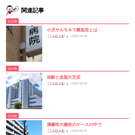
関連記事
読み物
小児サルモネラ菌血症とは
2026.08.04
4
読み物
加齢と皮脂欠乏症
2026.08.03
4
読み物
潰瘍性大腸炎のケースの中で
2026.08.01
8