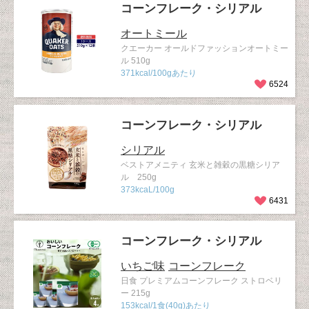
コーンフレーク・シリアル
オートミール
クエーカー オールドファッションオートミー
ル 510g
371kcal/100gあたり
6524
コーンフレーク・シリアル
シリアル
ベストアメニティ 玄米と雑穀の黒糖シリア
ル 250g
373kcaL/100g
6431
コーンフレーク・シリアル
いちご味
コーンフレーク
日食 プレミアムコーンフレーク ストロベリ
ー 215g
153kcal/1食(40g)あたり