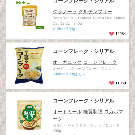
コーンフレーク・シリアル
グラノーラ
グルテンフリー
Bob's Red Mill, Granola, Gluten Free, Honey
Oat, 12 Oz 340g
419kcal/100g
12084
コーンフレーク・シリアル
オーガニック
コーンフレーク
オーガニックコーンフレーク フロスト
390kcal/100gあたり
11060
コーンフレーク・シリアル
オートミール
糖質制限
ロカボマ
ーク
カルビー ベイクドオーツ ナッツ＆シード
400g