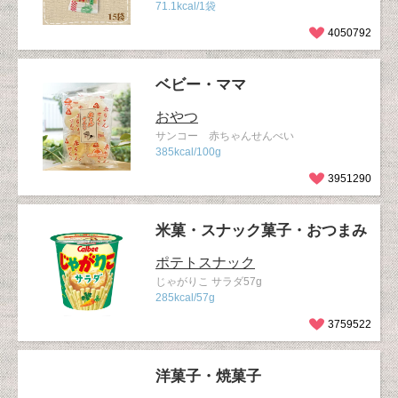
71.1kcal/1袋
4050792
ベビー・ママ
おやつ
サンコー 赤ちゃんせんべい
385kcal/100g
3951290
米菓・スナック菓子・おつまみ
ポテトスナック
じゃがりこ サラダ57g
285kcal/57g
3759522
洋菓子・焼菓子