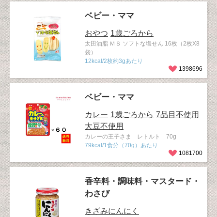
ベビー・ママ
おやつ
1歳ごろから
太田油脂 ＭＳ ソフトな塩せん 16枚（2枚X8
袋）
12kcal/2枚約3gあたり
1398696
ベビー・ママ
カレー
1歳ごろから
7品目不使用
大豆不使用
カレーの王子さま レトルト 70g
79kcal/1食分（70g）あたり
1081700
香辛料・調味料・マスタード・
わさび
きざみにんにく