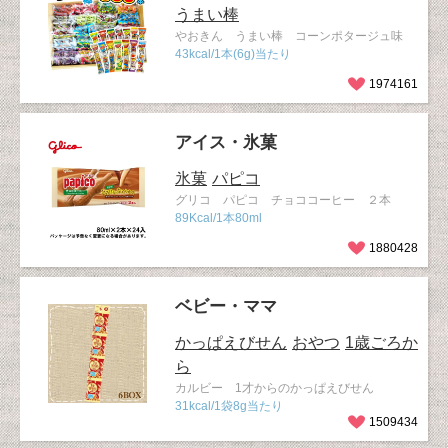
うまい棒
やおきん うまい棒 コーンポタージュ味
43kcal/1本(6g)当たり
1974161
アイス・氷菓
氷菓
パピコ
グリコ パピコ チョココーヒー ２本
89Kcal/1本80ml
1880428
ベビー・ママ
かっぱえびせん
おやつ
1歳ごろか
ら
カルビー 1才からのかっぱえびせん
31kcal/1袋8g当たり
1509434