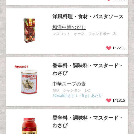
洋風料理・食材・パスタソース
和洋中韓のだし
マスコット オーネ フォンドボー 3p
152211
香辛料・調味料・マスタード・
わさび
中華スープの素
創味 シャンタン 1kg
20kcal/小さじ１（5ｇ）あたり
141815
香辛料・調味料・マスタード・
わさび