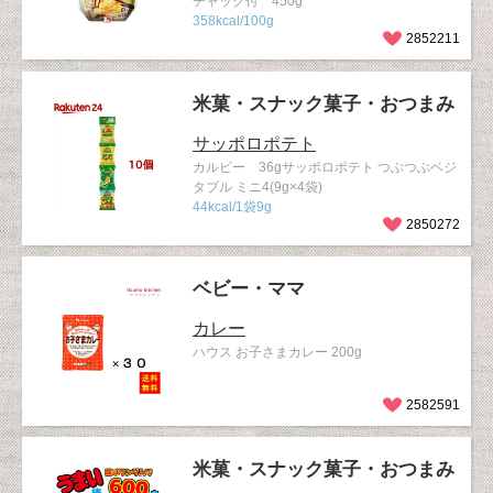
チャック付 450g
358kcal/100g
2852211
米菓・スナック菓子・おつまみ
サッポロポテト
カルビー 36gサッポロポテト つぶつぶベジ
タブル ミニ4(9g×4袋)
44kcal/1袋9g
2850272
ベビー・ママ
カレー
ハウス お子さまカレー 200g
2582591
米菓・スナック菓子・おつまみ