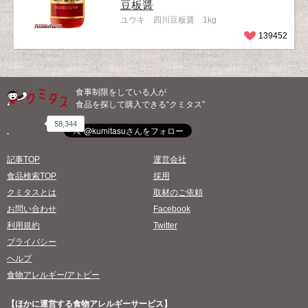
豆板醤
ユウキ 四川豆板醤 1kg
139452
食事制限をしている人が
食品を探して購入できる“クミタス”
58,344
記事TOP
運営会社
食品検索TOP
採用
クミタスとは
取材のご依頼
お問い合わせ
Facebook
利用規約
Twitter
プライバシー
ヘルプ
食物アレルギー/アトピー
【ほかに運営する食物アレルギーサービス】