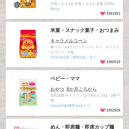
天然ミネラルむぎ茶 こどもむぎ茶 125ml
0Kcal
3381952
米菓・スナック菓子・おつまみ
キャラメルコーン
東ハト それいけ！アンパンマン キャラメ
ルコーン 53g
297kcal/1袋（標準53g）当り
3360519
ベビー・ママ
おやつ
8か月ごろから
太田油脂 ＭＳ ソフトな小魚せん 21g（2枚×7
袋
11kcal/2枚(標準3g)あたり
3352928
めん・即席麺・即席カップ麺