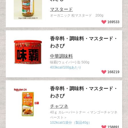
マスタード
オーガニック 粒マスタード 200g
169533
香辛料・調味料・マスタード・
わさび
中華調味料
味覇(ウェイパー) 缶 500g
403kcal/100gあたり
168219
香辛料・調味料・マスタード・
わさび
チャツネ
40ｇ カレーパートナー ＜マンゴーチャツネ
ペースト＞
102kcal/1袋分（製品40g）
158891