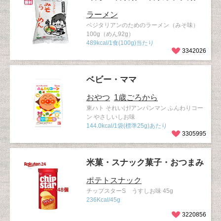
ラーメン
ベジタリアンのためのラーメン（みそ味）
100g（めん92g）
489kcal/1食(100g)当たり
3342026
ベビー・ママ
おやつ
1歳ごろから
東ハト それいけ!アンパンマン ふんわりコー
ン やさしいしお味
144.0kcal/1袋(標準25g)あたり
3305995
米菓・スナック菓子・おつまみ
ポテトスナック
チップスターS うすしお味 45g
236Kcal/45g
3220856