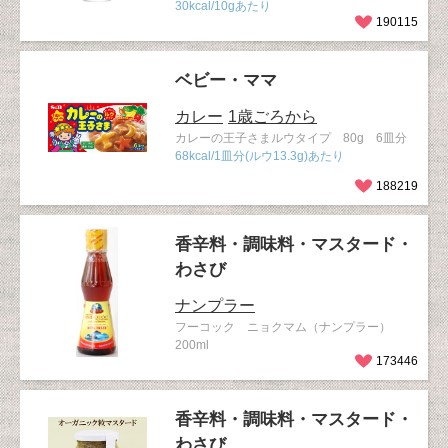
30kcal/10gあたり
190115
ベビー・ママ
カレー
1歳ごろから
カレーの王子さまルウタイプ 80g 6皿分
68kcal/1皿分(ルウ13.3g)あたり
188219
香辛料・調味料・マスタード・
わさび
ナンプラー
フーコック ニョクマム（ナンプラー）
200ml
173446
香辛料・調味料・マスタード・
わさび