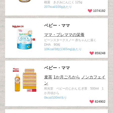
桃屋 きざみにんにく 125g
207kcal/100gあたり
1074192
ベビー・ママ
ママ・プレママの栄養
ビーンスタークスノー 赤ちゃんに届く
DHA 90粒
10Kcal/3粒(1365mg)あたり
859248
ベビー・ママ
麦茶
1か月ごろから
ノンカフェイ
ン
和光堂 ベビーのじかん むぎ茶 500ml 1
か月頃から
0kcal/100ml当り
824902