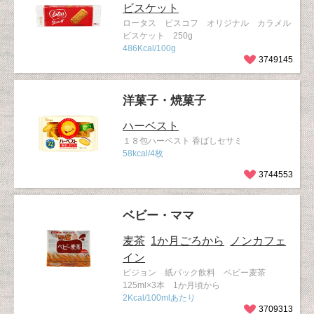
ビスケット
ロータス ビスコフ オリジナル カラメル
ビスケット 250g
486Kcal/100g
3749145
洋菓子・焼菓子
ハーベスト
１８包ハーベスト 香ばしセサミ
58kcal/4枚
3744553
ベビー・ママ
麦茶
1か月ごろから
ノンカフェ
イン
ピジョン 紙パック飲料 ベビー麦茶
125ml×3本 1か月頃から
2Kcal/100mlあたり
3709313