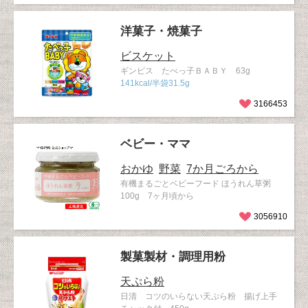
洋菓子・焼菓子
ビスケット
ギンビス たべっ子ＢＡＢＹ 63g
141kcal/半袋31.5g
3166453
ベビー・ママ
おかゆ
野菜
7か月ごろから
有機まるごとベビーフード ほうれん草粥
100g 7ヶ月頃から
3056910
製菓製材・調理用粉
天ぷら粉
日清 コツのいらない天ぷら粉 揚げ上手