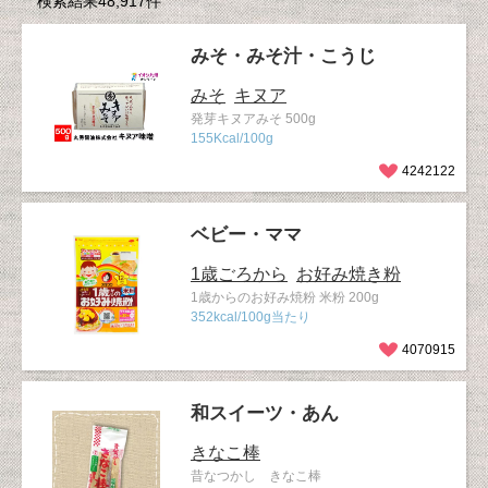
検索結果48,917件
みそ・みそ汁・こうじ
みそ
キヌア
発芽キヌアみそ 500g
155Kcal/100g
4242122
ベビー・ママ
1歳ごろから
お好み焼き粉
1歳からのお好み焼粉 米粉 200g
352kcal/100g当たり
4070915
和スイーツ・あん
きなこ棒
昔なつかし きなこ棒