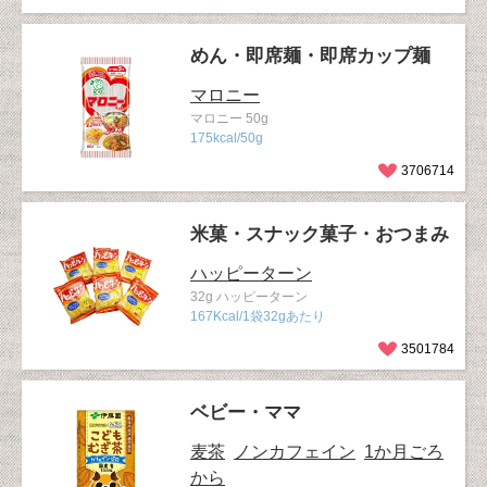
めん・即席麺・即席カップ麺
マロニー
マロニー 50g
175kcal/50g
3706714
米菓・スナック菓子・おつまみ
ハッピーターン
32g ハッピーターン
167Kcal/1袋32gあたり
3501784
ベビー・ママ
麦茶
ノンカフェイン
1か月ごろ
から