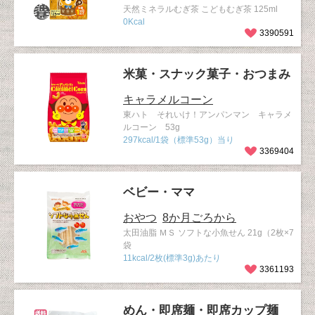
天然ミネラルむぎ茶 こどもむぎ茶 125ml
0Kcal
3390591
米菓・スナック菓子・おつまみ
キャラメルコーン
東ハト それいけ！アンパンマン キャラメ
ルコーン 53g
297kcal/1袋（標準53g）当り
3369404
ベビー・ママ
おやつ
8か月ごろから
太田油脂 ＭＳ ソフトな小魚せん 21g（2枚×7
袋
11kcal/2枚(標準3g)あたり
3361193
めん・即席麺・即席カップ麺