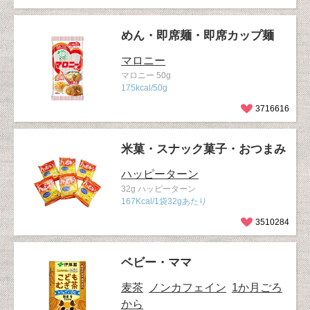
めん・即席麺・即席カップ麺
マロニー
マロニー 50g
175kcal/50g
3716616
米菓・スナック菓子・おつまみ
ハッピーターン
32g ハッピーターン
167Kcal/1袋32gあたり
3510284
ベビー・ママ
麦茶
ノンカフェイン
1か月ごろ
から