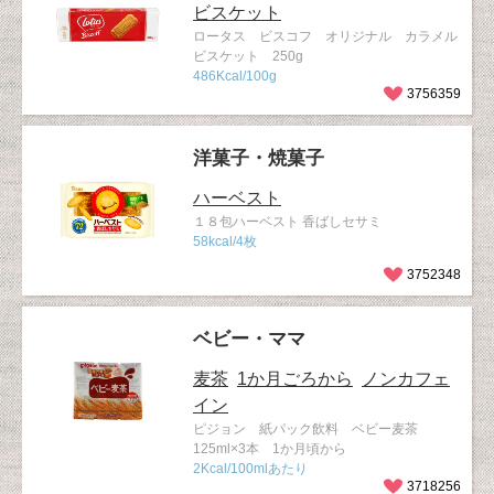
ビスケット
ロータス ビスコフ オリジナル カラメル
ビスケット 250g
486Kcal/100g
3756359
洋菓子・焼菓子
ハーベスト
１８包ハーベスト 香ばしセサミ
58kcal/4枚
3752348
ベビー・ママ
麦茶
1か月ごろから
ノンカフェ
イン
ピジョン 紙パック飲料 ベビー麦茶
125ml×3本 1か月頃から
2Kcal/100mlあたり
3718256