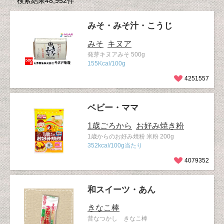
検索結果48,952件
みそ・みそ汁・こうじ
みそ
キヌア
発芽キヌアみそ 500g
155Kcal/100g
4251557
ベビー・ママ
1歳ごろから
お好み焼き粉
1歳からのお好み焼粉 米粉 200g
352kcal/100g当たり
4079352
和スイーツ・あん
きなこ棒
昔なつかし きなこ棒