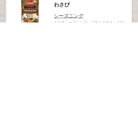
わさび
シーズニング
Ｓ＆Ｂシーズニング フライドチキン 12ｇ
6kcal/1袋（6g）あたり
132967
香辛料・調味料・マスタード・
わさび
カレー
ガラムマサラ
ギャバン17gガラムマサラ ＜パウダー＞
129840
ベビー・ママ
カレー
1歳ごろから
7品目不使用
大豆不使用
カレーのお姫さまレトルト 70g
63kcal/1食分（70g）あたり
127142