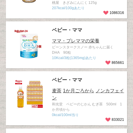
桃屋 きざみにんにく 125g
207kcal/100gあたり
1086316
ベビー・ママ
ママ・プレママの栄養
ビーンスタークスノー 赤ちゃんに届く
DHA 90粒
10Kcal/3粒(1365mg)あたり
865661
ベビー・ママ
麦茶
1か月ごろから
ノンカフェイ
ン
和光堂 ベビーのじかん むぎ茶 500ml 1
か月頃から
0kcal/100ml当り
833021