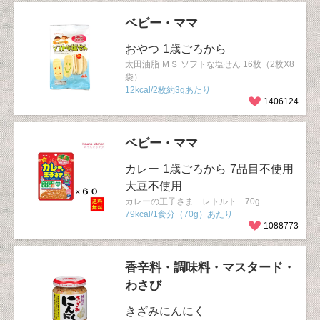
ベビー・ママ
おやつ
1歳ごろから
太田油脂 ＭＳ ソフトな塩せん 16枚（2枚X8
袋）
12kcal/2枚約3gあたり
1406124
ベビー・ママ
カレー
1歳ごろから
7品目不使用
大豆不使用
カレーの王子さま レトルト 70g
79kcal/1食分（70g）あたり
1088773
香辛料・調味料・マスタード・
わさび
きざみにんにく