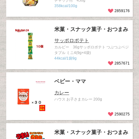
チャック付 450g
358kcal/100g
2859176
米菓・スナック菓子・おつまみ
サッポロポテト
カルビー 36gサッポロポテト つぶつぶベジ
タブル ミニ4(9g×4袋)
44kcal/1袋9g
2857671
ベビー・ママ
カレー
ハウス お子さまカレー 200g
2590275
米菓・スナック菓子・おつまみ