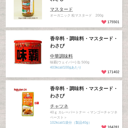
マスタード
オーガニック 粒マスタード 200g
175501
香辛料・調味料・マスタード・
わさび
中華調味料
味覇(ウェイパー) 缶 500g
403kcal/100gあたり
171402
香辛料・調味料・マスタード・
わさび
チャツネ
40ｇ カレーパートナー ＜マンゴーチャツネ
ペースト＞
102kcal/1袋分（製品40g）
164281