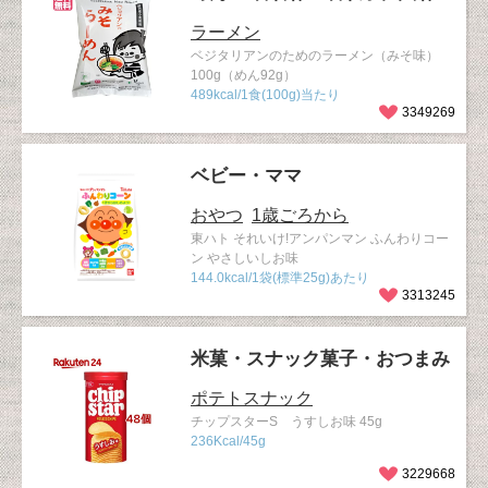
ラーメン
ベジタリアンのためのラーメン（みそ味）
100g（めん92g）
489kcal/1食(100g)当たり
3349269
ベビー・ママ
おやつ
1歳ごろから
東ハト それいけ!アンパンマン ふんわりコー
ン やさしいしお味
144.0kcal/1袋(標準25g)あたり
3313245
米菓・スナック菓子・おつまみ
ポテトスナック
チップスターS うすしお味 45g
236Kcal/45g
3229668