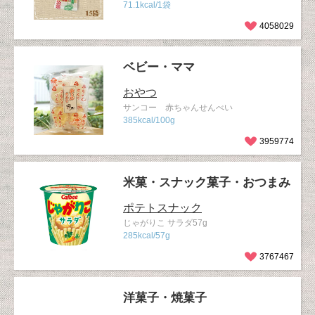
71.1kcal/1袋
4058029
ベビー・ママ
おやつ
サンコー 赤ちゃんせんべい
385kcal/100g
3959774
米菓・スナック菓子・おつまみ
ポテトスナック
じゃがりこ サラダ57g
285kcal/57g
3767467
洋菓子・焼菓子