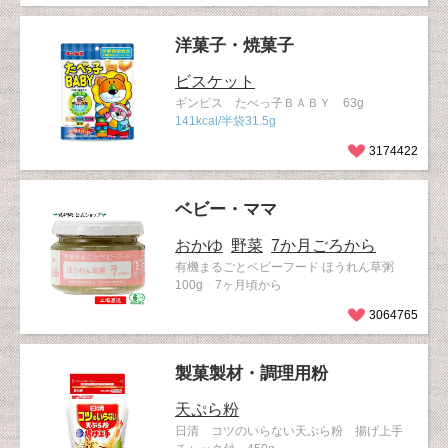
洋菓子・焼菓子
ビスケット
ギンビス たべっ子ＢＡＢＹ 63g
141kcal/半袋31.5g
3174422
ベビー・ママ
おかゆ
野菜
7か月ごろから
有機まるごとベビーフード ほうれん草粥
100g 7ヶ月頃から
3064765
製菓製材・調理用粉
天ぷら粉
日清 コツのいらない天ぷら粉 揚げ上手