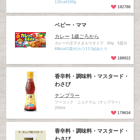
12Kcal/100g
192786
ベビー・ママ
カレー
1歳ごろから
カレーの王子さまルウタイプ 80g 6皿分
68kcal/1皿分(ルウ13.3g)あたり
188922
香辛料・調味料・マスタード・
わさび
ナンプラー
フーコック ニョクマム（ナンプラー）
200ml
179634
香辛料・調味料・マスタード・
わさび