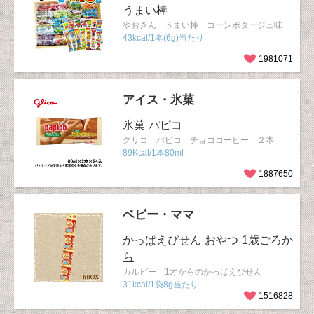
うまい棒
やおきん うまい棒 コーンポタージュ味
43kcal/1本(6g)当たり
1981071
アイス・氷菓
氷菓
パピコ
グリコ パピコ チョココーヒー ２本
89Kcal/1本80ml
1887650
ベビー・ママ
かっぱえびせん
おやつ
1歳ごろか
ら
カルビー 1才からのかっぱえびせん
31kcal/1袋8g当たり
1516828