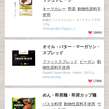
ッシュドビーフ
キーマカレー
野菜
動物性原料不
使用
創健社 ベジタブルカレー キーマタイプ 中辛
170g
184kcal/1袋(170g)あたり
18693
オイル・バター・マーガリン・
スプレッド
ファットスプレッド
ビーガン
動
物性原料不使用
Organic Vegan Block - Naturli - 200.0 g
665kcal/100g
17968
めん・即席麺・即席カップ麺
パスタ料理
動物性原料不使用
ヴ