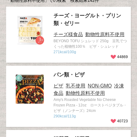
「動物性原料不使用」での検索 検索結果142件
チーズ・ヨーグルト・プリン
類・ゼリー
チーズ様食品
動物性原料不使用
BEYOND TOFU シュレッド 250g 豆乳でつ
くった植物性100％ ピザ・シュレッド
271kcal/100g
44869
パン類・ピザ
ピザ
乳不使用
NON-GMO
冷凍
食品
動物性原料不使用
Amy's Roasted Vegetable No Cheese
Frozen Pizza - 12oz ローストベジタブル・
ピザ（ノンチーズ）24cm
290kcal/113g
40723