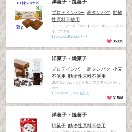
洋菓子・焼菓子
プロテインバー
高タンパク
動物
性原料不使用
maama マーマ プロテインバー オレンジ＆バ
オバブ 35g
135kcal/1個35gあたり
35335
洋菓子・焼菓子
プロテインバー
高タンパク
小麦
不使用
動物性原料不使用
SOY Concept ヴィーガン プロテインバー カ
カオ
109kcal/本（28g)当たり
31506
洋菓子・焼菓子
焼菓子
動物性原料不使用