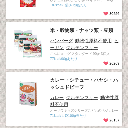
ひよこ豆粉のひとくちbis キャロブ 40g
187kcal/1袋(40g)あたり
30256
米・穀物類・ナッツ類・豆類
ハンバーグ
動物性原料不使用
ビ
ーガン
グルテンフリー
こんにゃ～グ スタンダード 90g×3個入
77kcal/90gあたり
26269
カレー・シチュー・ハヤシ・ハ
ッシュドビーフ
カレー
グルテンフリー
動物性原
料不使用
オーサワキッズシリーズこどものベジカレー
71kcal/１袋100g当たり
26157