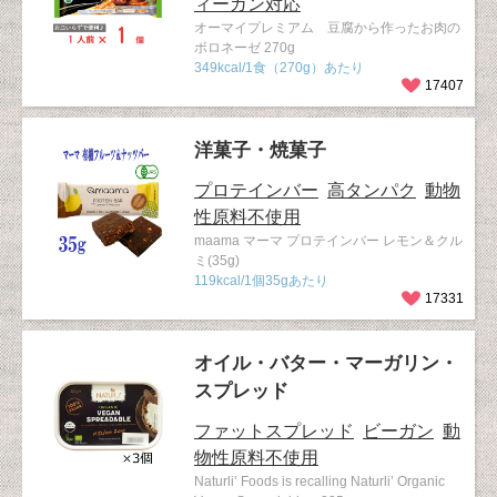
ィーガン対応
オーマイプレミアム 豆腐から作ったお肉の
ボロネーゼ 270g
349kcal/1食（270g）あたり
17407
洋菓子・焼菓子
プロテインバー
高タンパク
動物
性原料不使用
maama マーマ プロテインバー レモン＆クル
ミ(35g)
119kcal/1個35gあたり
17331
オイル・バター・マーガリン・
スプレッド
ファットスプレッド
ビーガン
動
物性原料不使用
Naturli’ Foods is recalling Naturli’ Organic