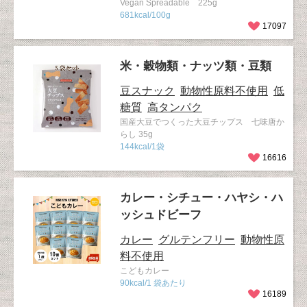
Vegan Spreadable 225g
681kcal/100g
17097
米・穀物類・ナッツ類・豆類
豆スナック
動物性原料不使用
低
糖質
高タンパク
国産大豆でつくった大豆チップス 七味唐か
らし 35g
144kcal/1袋
16616
カレー・シチュー・ハヤシ・ハ
ッシュドビーフ
カレー
グルテンフリー
動物性原
料不使用
こどもカレー
90kcal/1 袋あたり
16189