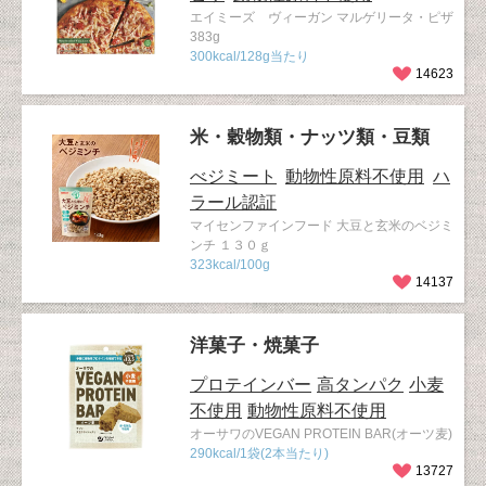
エイミーズ ヴィーガン マルゲリータ・ピザ
383g
300kcal/128g当たり
14623
米・穀物類・ナッツ類・豆類
べジミート
動物性原料不使用
ハ
ラール認証
マイセンファインフード 大豆と玄米のベジミ
ンチ １３０ｇ
323kcal/100g
14137
洋菓子・焼菓子
プロテインバー
高タンパク
小麦
不使用
動物性原料不使用
オーサワのVEGAN PROTEIN BAR(オーツ麦)
290kcal/1袋(2本当たり)
13727