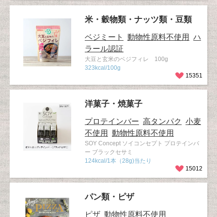
米・穀物類・ナッツ類・豆類
ベジミート
動物性原料不使用
ハ
ラール認証
大豆と玄米のベジフィレ 100g
323kcal/100g
15351
洋菓子・焼菓子
プロテインバー
高タンパク
小麦
不使用
動物性原料不使用
SOY Concept ソイコンセプト プロテインバ
ー ブラックセサミ
124kcal/1本（28g)当たり
15012
パン類・ピザ
ピザ
動物性原料不使用