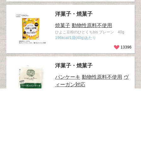
洋菓子・焼菓子
焼菓子
動物性原料不使用
ひよこ豆粉のひとくちbis プレーン 40g
196kcal/1袋(40g)あたり
13396
洋菓子・焼菓子
パンケーキ
動物性原料不使用
ヴ
ィーガン対応
ベジカフェ ヴィーガンパンケーキ
13156
香辛料・調味料・マスタード・
わさび
味覇
動物性原料不使用