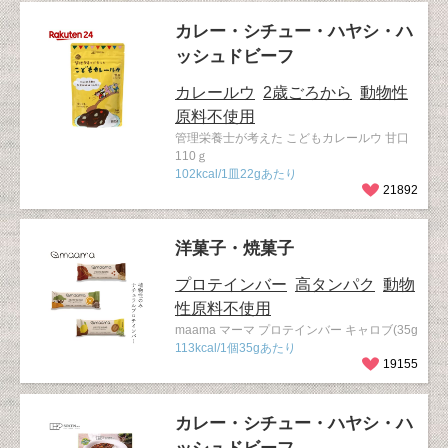
カレー・シチュー・ハヤシ・ハ
ッシュドビーフ
カレールウ
2歳ごろから
動物性
原料不使用
管理栄養士が考えた こどもカレールウ 甘口
110ｇ
102kcal/1皿22gあたり
21892
洋菓子・焼菓子
プロテインバー
高タンパク
動物
性原料不使用
maama マーマ プロテインバー キャロブ(35g
113kcal/1個35gあたり
19155
カレー・シチュー・ハヤシ・ハ