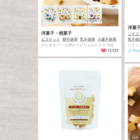
洋菓
洋菓子・焼菓子
ソイジ
ビスケット
卵不使用
乳不使用
小麦不使用
乳不使
げんきタウン お米のうさちゃんビスケ 30g
ソイジ
71723
117k