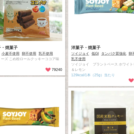
子・焼菓子
洋菓子・焼菓子
小麦不使用
卵不使用
乳不使用
ソイジョイ
低GI
タンパク質強化
卵
リーズ こめ粉ロールクッキーココア味
乳不使用
ソイジョイ プラントベース ホワイト
79240
＆レモン
129kcal/1本（25g）当たり