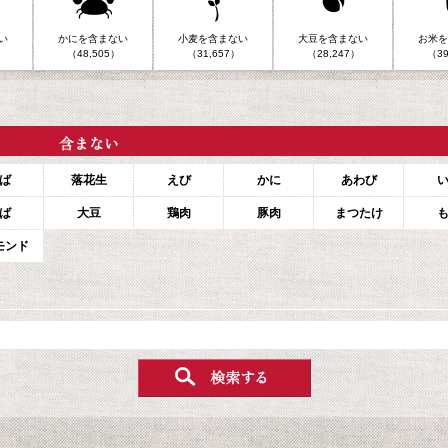
い
かにを含まない
小麦を含まない
大豆を含まない
お米を
（48,505）
（31,657）
（28,247）
（39
ば
落花生
えび
かに
あわび
ば
大豆
鶏肉
豚肉
まつたけ
モンド