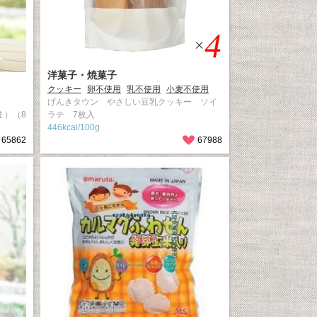
洋菓子・焼菓子
クッキー
卵不使用
乳不使用
小麦不使用
げんきタウン やさしい豆乳クッキー ソイ
ま）（8
ラテ 7枚入
446kcal/100g
65862
67988