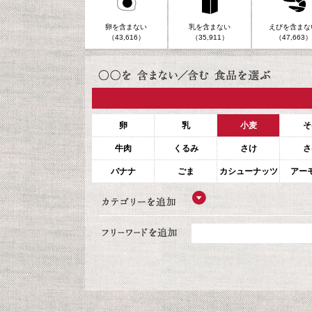
卵を含まない
乳を含まない
えびを含まな
（43,616）
（35,911）
（47,663）
卵
乳
小麦
そ
牛肉
くるみ
さけ
さ
バナナ
ごま
カシューナッツ
アー