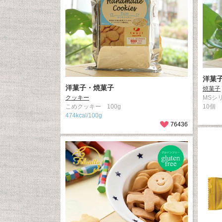
洋菓
洋菓子・焼菓子
焼菓子
クッキー
MSシ
こめクッキー 100g
10個
474kcal/100g
76436