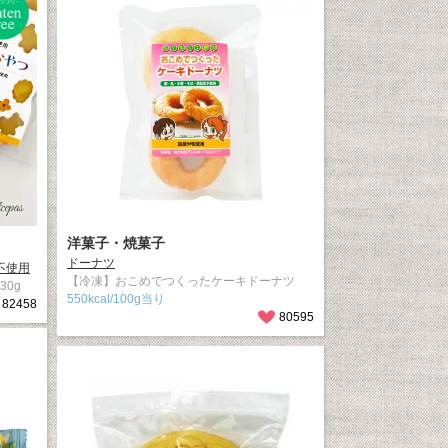
洋菓子・焼菓子
ドーナツ
不使用
【冷凍】おこめでつくったケーキドーナツ
0g
550kcal/100g当り
82458
80595