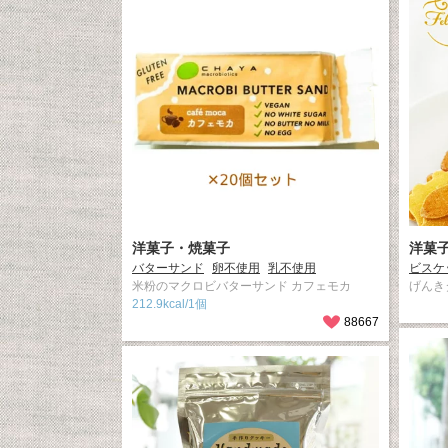
洋菓子・焼菓子
洋菓
バターサンド
卵不使用
乳不使用
ビスケ
米粉のマクロビバターサンド カフェモカ
げんき
212.9kcal/1個
88667