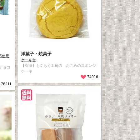
洋菓子・焼菓子
不使用
ケーキ台
【冷凍】もぐもぐ工房の おこめのスポンジ
チョコ
ケーキ
74916
78211