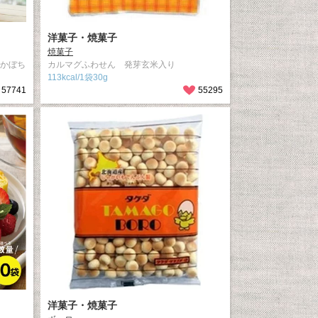
洋菓子・焼菓子
焼菓子
 かぼち
カルマグふわせん 発芽玄米入り
113kcal/1袋30g
57741
55295
洋菓子・焼菓子