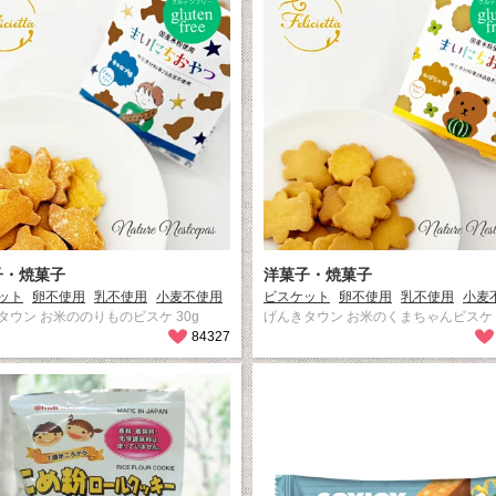
子・焼菓子
洋菓子・焼菓子
ット
卵不使用
乳不使用
小麦不使用
ビスケット
卵不使用
乳不使用
小麦
タウン お米ののりものビスケ 30g
げんきタウン お米のくまちゃんビスケ 3
84327