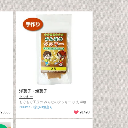
洋菓子・焼菓子
クッキー
もぐもぐ工房の みんなのクッキー ひえ 40g
206kcal/1袋(40g)当り
96005
91493