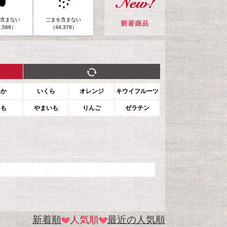
含まない
ごまを含まない
,588）
（44,378）
いか
いくら
オレンジ
キウイフルーツ
もも
やまいも
りんご
ゼラチン
新着順
人気順
最近の人気順