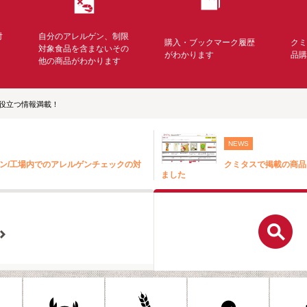
対
自分のアレルゲン、制限
購入・ブックマーク履歴
ク
く
対象食品を含まないその
がわかります
品
他の商品がわかります
役立つ情報満載！
NEWS
ン/工場内でのアレルゲンチェックの対
クミタスで掲載の商品
ました