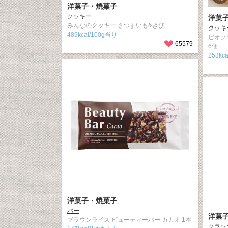
洋菓子・焼菓子
クッキー
洋菓
みんなのクッキー さつまいも&きび
クッキ
489kcal/100g当り
ビオク
65579
6個
253kc
洋菓子・焼菓子
バー
洋菓
ブラウンライス ビューティーバー カカオ 1本
クラッ