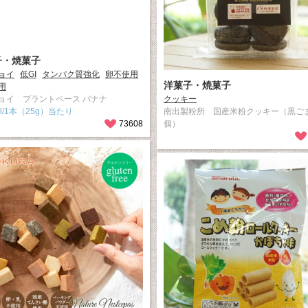
子・焼菓子
ョイ
低GI
タンパク質強化
卵不使用
洋菓子・焼菓子
用
ョイ プラントベース バナナ
クッキー
cal/1本（25g）当たり
南出製粉所 国産米粉クッキー（黒ご
73608
個）