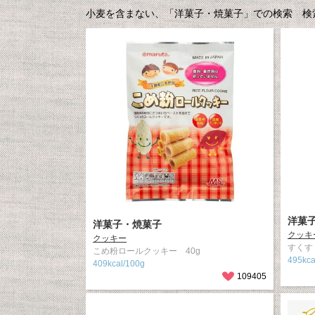
小麦を含まない、「洋菓子・焼菓子」での検索 検索
洋菓
洋菓子・焼菓子
クッキ
クッキー
すくす
こめ粉ロールクッキー 40g
495kc
409kcal/100g
109405