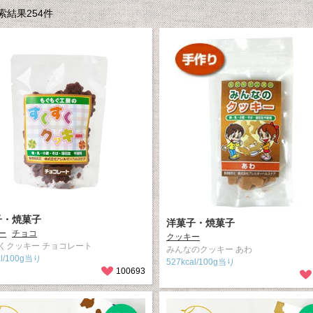
結果254件
子・焼菓子
洋菓子・焼菓子
ー
チョコ
クッキー
くクッキー チョコレート
みんなのクッキー あわ
al/100g当り
527kcal/100g当り
100693