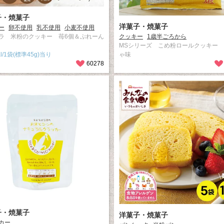
子・焼菓子
洋菓子・焼菓子
ー
卵不使用
乳不使用
小麦不使用
ラ 米粉のクッキー 苺6個＆ぷれーん
クッキー
1歳半ごろから
MSシリーズ こめ粉ロールクッキー
al/1袋(標準45g)当り
ゃ味
60278
子・焼菓子
洋菓子・焼菓子
カー