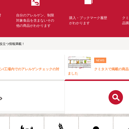
対
自分のアレルゲン、制限
購入・ブックマーク履歴
ク
く
対象食品を含まないその
がわかります
品
他の商品がわかります
役立つ情報満載！
NEWS
ン/工場内でのアレルゲンチェックの対
クミタスで掲載の商品
ました