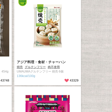
アジア料理・食材・チャーハン
焼売
グルテンフリー
肉不使用
454g
UMAUMAグルテンフリー 焼売 6個
136kcal/100g
43748
43329