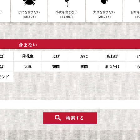
い
かにを含まない
小麦を含まない
大豆を含まない
お米を
（48,505）
（31,657）
（28,247）
（39
ば
落花生
えび
かに
あわび
ば
大豆
鶏肉
豚肉
まつたけ
モンド