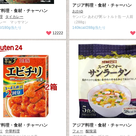
アジア料理・食材・チャーハン
ア料理・食材・チャーハン
おかゆ
理
タイカレー
ヤンバン あわび粥 レトルト缶 一人前
レー マッサマン
（288g）
al/180g当たり
140kcal/288g当たり
12222
ア料理・食材・チャーハン
アジア料理・食材・チャーハン
リ
中華料理
フォー
酸辣湯