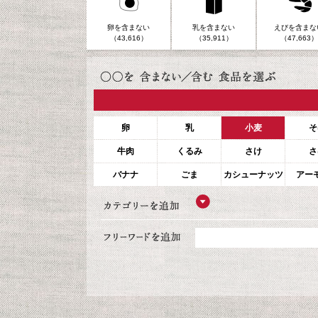
卵を含まない
乳を含まない
えびを含まな
（43,616）
（35,911）
（47,663）
卵
乳
小麦
そ
牛肉
くるみ
さけ
さ
バナナ
ごま
カシューナッツ
アー