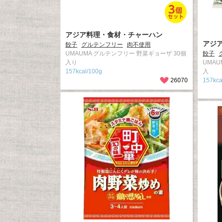
アジア料理・食材・チャーハン
アジ
餃子
グルテンフリー
肉不使用
UMAUMA グルテンフリー 野菜ギョーザ 30個
餃子
入り
UMA
157kcal/100g
入
26070
157kca