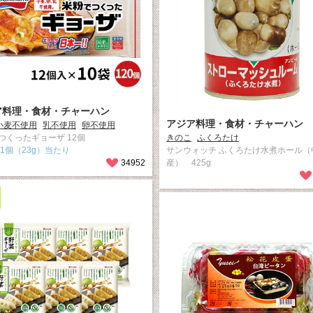
ア料理・食材・チャーハン
アジア料理・食材・チャーハン
小麦不使用
乳不使用
卵不使用
つくったギョーザ 12個
きのこ
ふくろたけ
al/1個（23g）当たり
サンウォッチ ふくろたけ水煮ホール（
34952
産） 425g