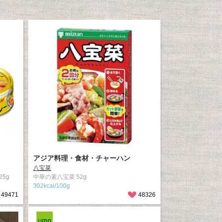
アジア料理・食材・チャーハン
八宝菜
5g
中華の素八宝菜 52g
302kcal/100g
49471
48326