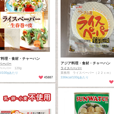
ア料理・食材・チャーハン
アジア料理・食材・チャーハン
ペーパー
ペーパー 120g
ライスペーパー
al/100gあたり
業務用 ライスペーパー（２２ｃｍ） 
45887
336kcal/100gあたり