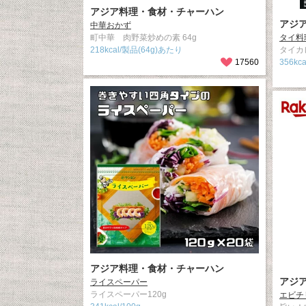
アジア料理・食材・チャーハン
アジ
中華おかず
町中華 肉野菜炒めの素 64g
タイ料
218kcal/製品(64g)あたり
タイカ
17560
356kc
アジア料理・食材・チャーハン
アジ
ライスペーパー
ライスペーパー120g
エビチ