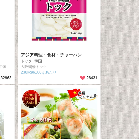
アジア料理・食材・チャーハン
トック
韓国
中国
大阪鶴橋トック
238kcal/100ｇあたり
32963
26431