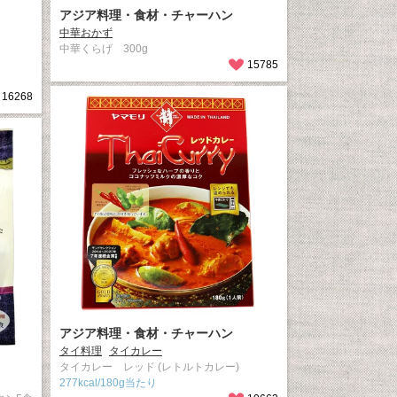
アジア料理・食材・チャーハン
中華おかず
中華くらげ 300g
15785
16268
アジア料理・食材・チャーハン
タイ料理
タイカレー
タイカレー レッド (レトルトカレー)
277kcal/180g当たり