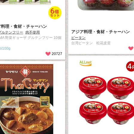
ア料理・食材・チャーハン
アジア料理・食材・チャーハン
グルテンフリー
肉不使用
UMA 野菜ギョーザ グルテンフリー 10個
ピータン
台湾ピータン 松花皮蛋
l/100g
20727