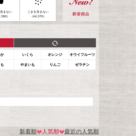
含まない
ごまを含まない
,588）
（44,378）
いか
いくら
オレンジ
キウイフルーツ
もも
やまいも
りんご
ゼラチン
新着順
人気順
最近の人気順