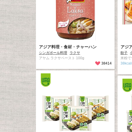
アジア料理・食材・チャーハン
アジ
シンガポール料理
ラクサ
餃子
アヤム ラクサペースト 100g
米粉で
38414
38kc