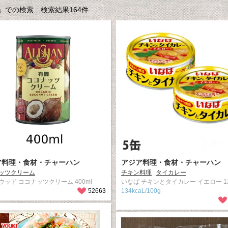
での検索 検索結果164件
ア料理・食材・チャーハン
アジア料理・食材・チャーハン
ッツクリーム
チキン料理
タイカレー
ウッド ココナッツクリーム 400ml
いなば チキンとタイカレー イエロー 12
52663
134kcaL/100g