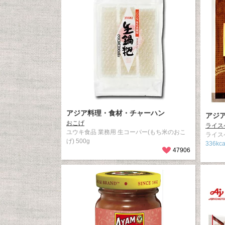
アジア料理・食材・チャーハン
アジ
おこげ
ライス
ユウキ食品 業務用 生コーパー(もち米のおこ
ライス
げ) 500g
336kc
47906