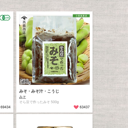
みそ・みそ汁・こうじ
みそ
そら豆で作ったみそ 500g
69434
63437