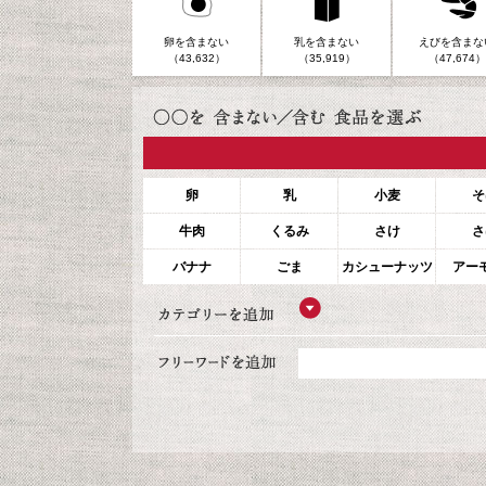
卵を含まない
乳を含まない
えびを含まな
（43,632）
（35,919）
（47,674）
卵
乳
小麦
そ
牛肉
くるみ
さけ
さ
バナナ
ごま
カシューナッツ
アー