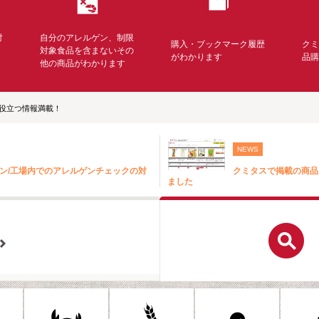
対
自分のアレルゲン、制限
購入・ブックマーク履歴
ク
く
対象食品を含まないその
がわかります
品
他の商品がわかります
役立つ情報満載！
NEWS
ン/工場内でのアレルゲンチェックの対
クミタスで掲載の商品
ました