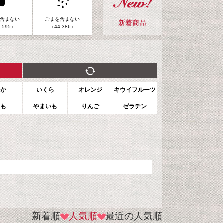
含まない
ごまを含まない
,595）
（44,386）
いか
いくら
オレンジ
キウイフルーツ
もも
やまいも
りんご
ゼラチン
新着順
人気順
最近の人気順