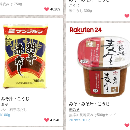
麦みそ 750g
こうじ
46289
米こうじ 300g
・みそ汁・こうじ
みそ・みそ汁・こうじ
みそ
ルシ 料亭赤だし
麦みそ
l/100g
無添加長崎麦みそ500gカップ
41940
207kcal/100g