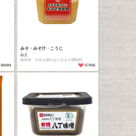
みそ・みそ汁・こうじ
みそ
無添加 大豆を使わないおみそ調味料
48484
47406