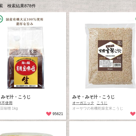
 検索結果878件
・みそ汁・こうじ
みそ・みそ汁・こうじ
米不使用
オーガニック
こうじ
豆味噌 1kg
オーサワの有機乾燥玄米こうじ
95621