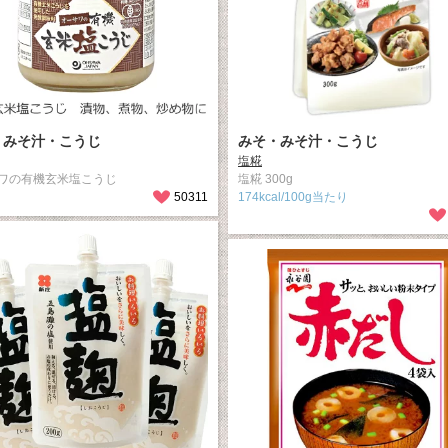
・みそ汁・こうじ
みそ・みそ汁・こうじ
塩糀
ワの有機玄米塩こうじ
塩糀 300g
50311
174kcal/100g当たり