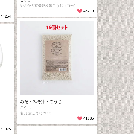
こうじ
やさかの有機乾燥米こうじ（白米）
46219
44254
みそ・みそ汁・こうじ
こうじ
名刀 麦こうじ 500g
41885
41075