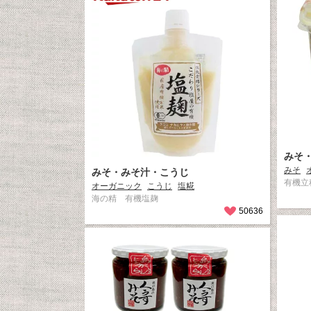
みそ
みそ
みそ・みそ汁・こうじ
有機立
オーガニック
こうじ
塩糀
海の精 有機塩麹
50636