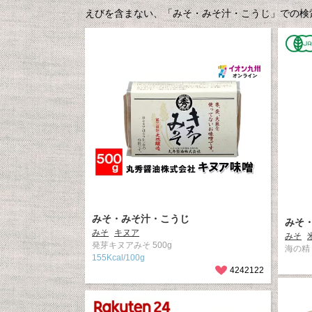
えびを含まない、「みそ・みそ汁・こうじ」での検索
みそ・みそ汁・こうじ
みそ
みそ
キヌア
みそ
発芽キヌアみそ 500g
海の精 
155Kcal/100g
4242122