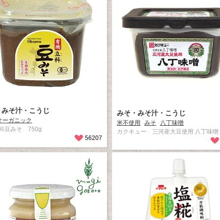
・みそ汁・こうじ
みそ・みそ汁・こうじ
オーガニック
米不使用
みそ
八丁味噌
科豆みそ 750g
カクキュー 三河産大豆使用 八丁味噌
56207