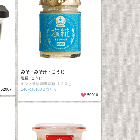
みそ・みそ汁・こうじ
塩糀
こうじ
ヤマト醤油味噌 塩糀 １２０ｇ
52067
140kcal/100ｇ当たり
50910