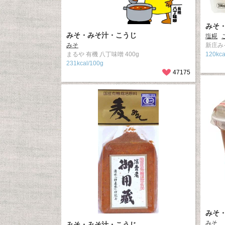
みそ
みそ・みそ汁・こうじ
塩糀
みそ
新庄みそ
まるや 有機 八丁味噌 400g
120kca
231kcal/100g
47175
みそ
みそ
みそ・みそ汁・こうじ