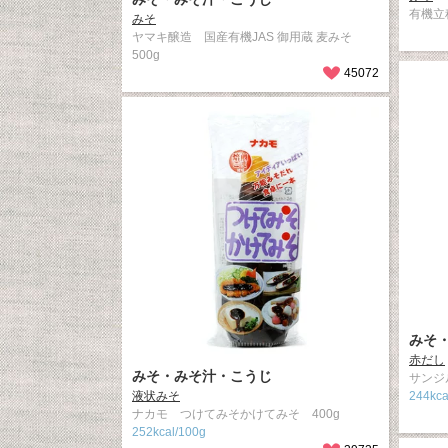
有機立科
みそ
ヤマキ醸造 国産有機JAS 御用蔵 麦みそ
500g
45072
みそ
赤だし
みそ・みそ汁・こうじ
サンジ
液状みそ
244kca
ナカモ つけてみそかけてみそ 400g
252kcal/100g