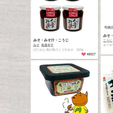
みそ
みそ・みそ汁・こうじ
こうじ
みそ
島唐辛子
オーサ
ぴにおん 南の島のくうすみそ 260g
48027