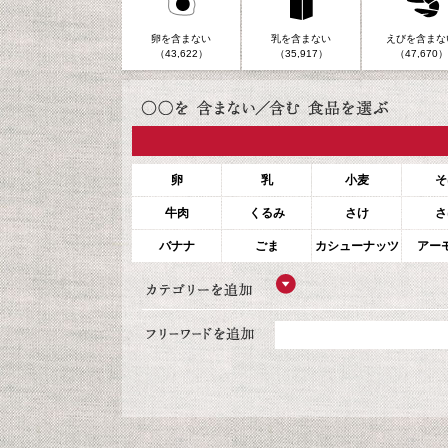
卵を含まない
乳を含まない
えびを含まな
（43,622）
（35,917）
（47,670）
卵
乳
小麦
そ
牛肉
くるみ
さけ
さ
バナナ
ごま
カシューナッツ
アー