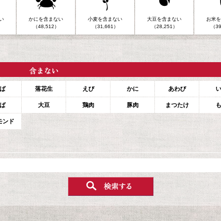
い
かにを含まない
小麦を含まない
大豆を含まない
お米を
（48,512）
（31,661）
（28,251）
（39
ば
落花生
えび
かに
あわび
ば
大豆
鶏肉
豚肉
まつたけ
モンド