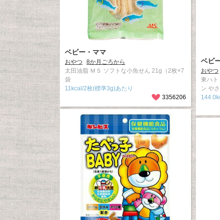
ベビー・ママ
ベビ
おやつ
8か月ごろから
太田油脂 ＭＳ ソフトな小魚せん 21g（2枚×7
おやつ
袋
東ハト
11kcal/2枚(標準3g)あたり
ン や
3356206
144.0