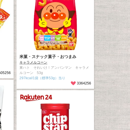
米菓・スナック菓子・おつまみ
キャラメルコーン
東ハト それいけ！アンパンマン キャラメ
505256
ルコーン 53g
297kcal/1袋（標準53g）当り
3364256