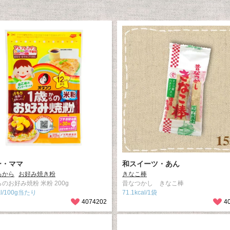
ー・ママ
和スイーツ・あん
ろから
お好み焼き粉
きなこ棒
のお好み焼粉 米粉 200g
昔なつかし きなこ棒
al/100g当たり
71.1kcal/1袋
4074202
4