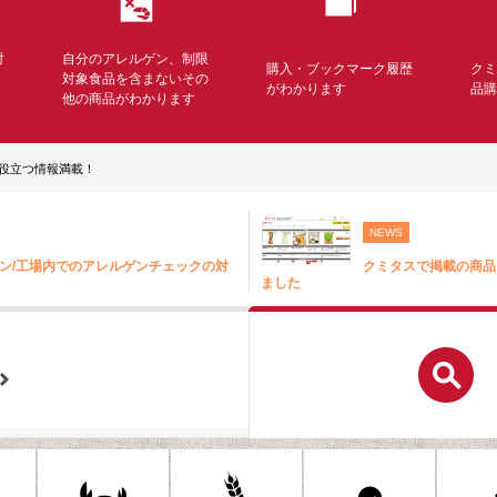
対
自分のアレルゲン、制限
購入・ブックマーク履歴
ク
く
対象食品を含まないその
がわかります
品
他の商品がわかります
役立つ情報満載！
NEWS
ン/工場内でのアレルゲンチェックの対
クミタスで掲載の商品
ました