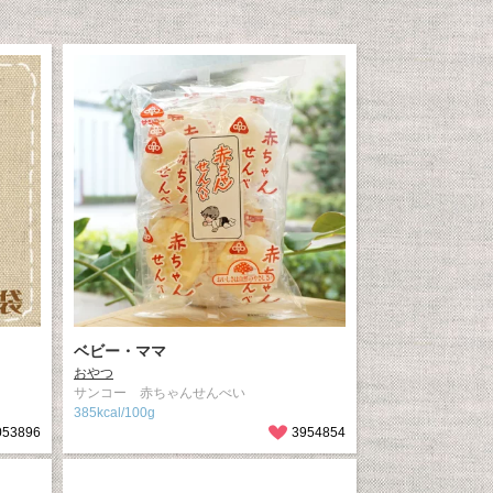
ベビー・ママ
おやつ
サンコー 赤ちゃんせんべい
385kcal/100g
053896
3954854