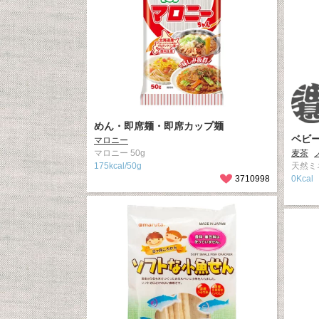
めん・即席麺・即席カップ麺
ベビ
マロニー
マロニー 50g
麦茶
175kcal/50g
天然ミ
3710998
0Kcal