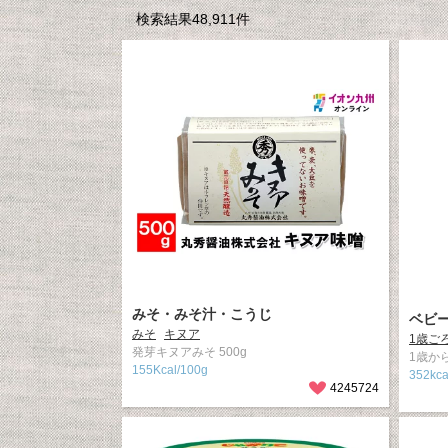
検索結果48,911件
みそ・みそ汁・こうじ
ベビ
みそ
キヌア
1歳ご
発芽キヌアみそ 500g
1歳から
155Kcal/100g
352kc
4245724