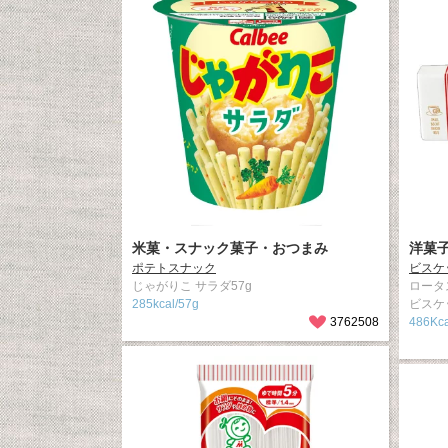
米菓・スナック菓子・おつまみ
洋菓
ポテトスナック
ビスケ
じゃがりこ サラダ57g
ロータ
285kcal/57g
ビスケ
3762508
486Kca