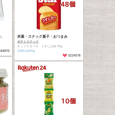
米菓・スナック菓子・おつまみ
味）
ポテトスナック
チップスターS うすしお味 45g
344870
236Kcal/45g
3224576