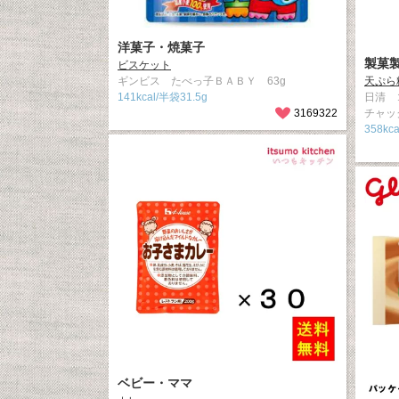
洋菓子・焼菓子
製菓
ビスケット
ギンビス たべっ子ＢＡＢＹ 63g
天ぷら
141kcal/半袋31.5g
日清 
3169322
チャッ
358kca
ベビー・ママ