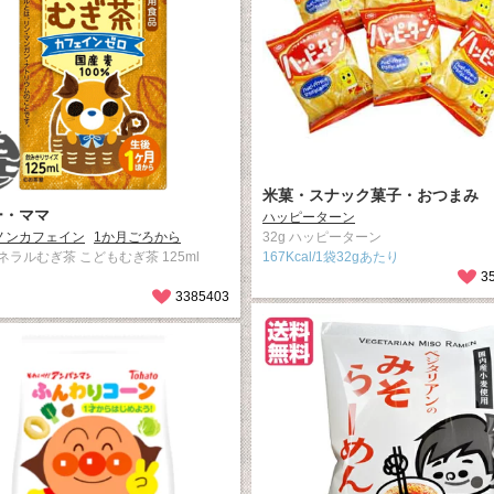
米菓・スナック菓子・おつまみ
ー・ママ
ハッピーターン
ノンカフェイン
1か月ごろから
32g ハッピーターン
ネラルむぎ茶 こどもむぎ茶 125ml
167Kcal/1袋32gあたり
3
3385403