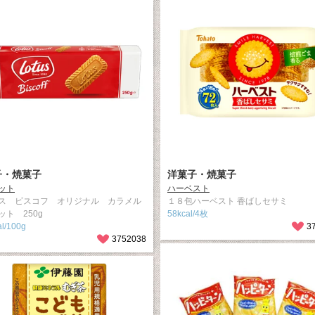
子・焼菓子
洋菓子・焼菓子
ット
ハーベスト
ス ビスコフ オリジナル カラメル
１８包ハーベスト 香ばしセサミ
ット 250g
58kcal/4枚
l/100g
3
3752038