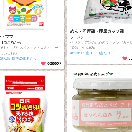
めん・即席麺・即席カップ麺
ー・ママ
ラーメン
1歳ごろから
ベジタリアンのためのラーメン（みそ
 それいけ!アンパンマン ふんわりコー
100g（めん92g）
さしいしお味
489kcal/1食(100g)当たり
kcal/1袋(標準25g)あたり
3
3308822