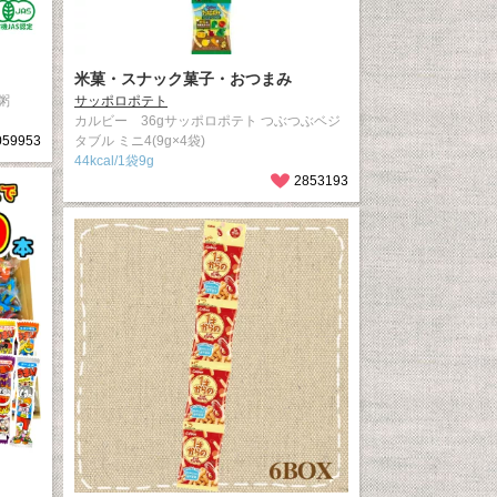
米菓・スナック菓子・おつまみ
粥
サッポロポテト
カルビー 36gサッポロポテト つぶつぶベジ
059953
タブル ミニ4(9g×4袋)
44kcal/1袋9g
2853193