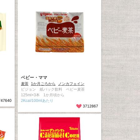
ベビー・ママ
麦茶
1か月ごろから
ノンカフェイン
ピジョン 紙パック飲料 ベビー麦茶
125ml×3本 1か月頃から
747640
2Kcal/100mlあたり
3712867