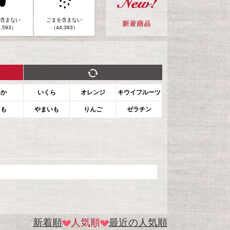
含まない
ごまを含まない
,593）
（44,383）
いか
いくら
オレンジ
キウイフルーツ
もも
やまいも
りんご
ゼラチン
新着順
人気順
最近の人気順