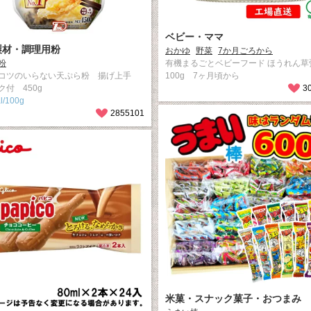
ベビー・ママ
製材・調理用粉
おかゆ
野菜
7か月ごろから
粉
有機まるごとベビーフード ほうれん草
コツのいらない天ぷら粉 揚げ上手
100g 7ヶ月頃から
ク付 450g
3
l/100g
2855101
米菓・スナック菓子・おつまみ