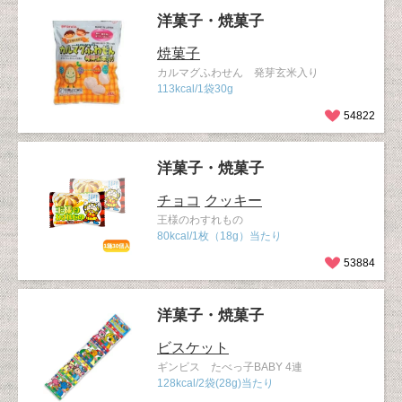
洋菓子・焼菓子
焼菓子
カルマグふわせん 発芽玄米入り
113kcal/1袋30g
54822
洋菓子・焼菓子
チョコ
クッキー
王様のわすれもの
80kcal/1枚（18g）当たり
53884
洋菓子・焼菓子
ビスケット
ギンビス たべっ子BABY 4連
128kcal/2袋(28g)当たり