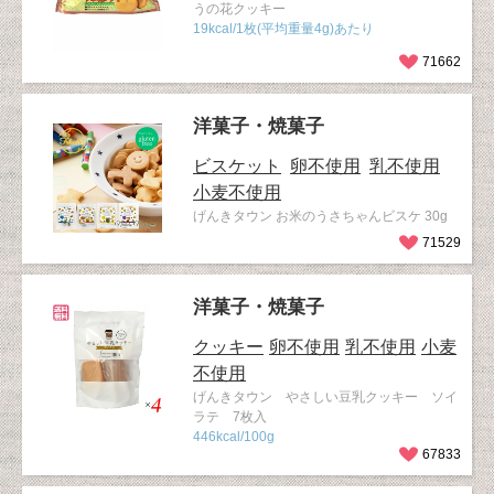
うの花クッキー
19kcal/1枚(平均重量4g)あたり
71662
洋菓子・焼菓子
ビスケット
卵不使用
乳不使用
小麦不使用
げんきタウン お米のうさちゃんビスケ 30g
71529
洋菓子・焼菓子
クッキー
卵不使用
乳不使用
小麦
不使用
げんきタウン やさしい豆乳クッキー ソイ
ラテ 7枚入
446kcal/100g
67833