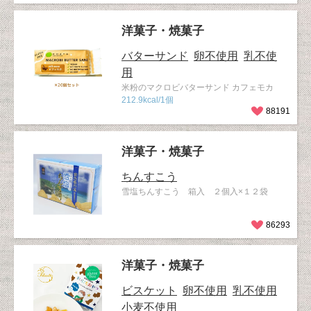
洋菓子・焼菓子
バターサンド
卵不使用
乳不使
用
米粉のマクロビバターサンド カフェモカ
212.9kcal/1個
88191
洋菓子・焼菓子
ちんすこう
雪塩ちんすこう 箱入 ２個入×１２袋
86293
洋菓子・焼菓子
ビスケット
卵不使用
乳不使用
小麦不使用