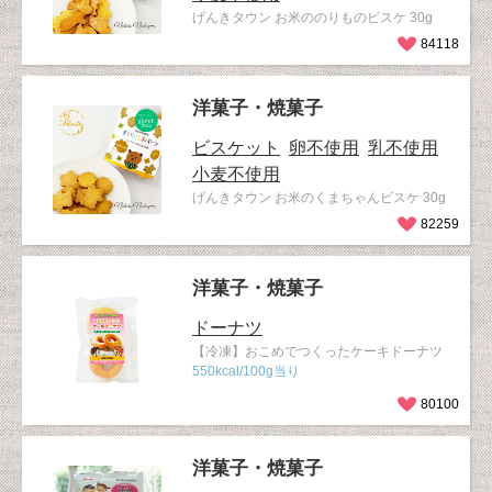
げんきタウン お米ののりものビスケ 30g
84118
洋菓子・焼菓子
ビスケット
卵不使用
乳不使用
小麦不使用
げんきタウン お米のくまちゃんビスケ 30g
82259
洋菓子・焼菓子
ドーナツ
【冷凍】おこめでつくったケーキドーナツ
550kcal/100g当り
80100
洋菓子・焼菓子