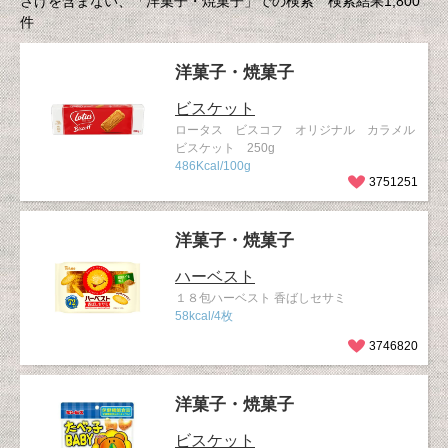
さけを含まない、「洋菓子・焼菓子」での検索 検索結果1,800
件
洋菓子・焼菓子
ビスケット
ロータス ビスコフ オリジナル カラメル
ビスケット 250g
486Kcal/100g
3751251
洋菓子・焼菓子
ハーベスト
１８包ハーベスト 香ばしセサミ
58kcal/4枚
3746820
洋菓子・焼菓子
ビスケット