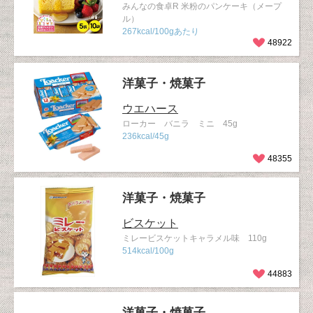
みんなの食卓R 米粉のパンケーキ（メープ
ル）
267kcal/100gあたり
48922
洋菓子・焼菓子
ウエハース
ローカー バニラ ミニ 45g
236kcal/45g
48355
洋菓子・焼菓子
ビスケット
ミレービスケットキャラメル味 110g
514kcal/100g
44883
洋菓子・焼菓子