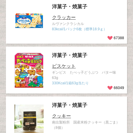
洋菓子・焼菓子
クラッカー
ルヴァンクラシカル
83kcal/1パック6枚（標準18.9ｇ）
67388
洋菓子・焼菓子
ビスケット
ギンビス たべっ子どうぶつ バター味
63g
330Kcal/1箱63g当たり
66049
洋菓子・焼菓子
クッキー
南出製粉所 国産米粉クッキー（黒ごま）
（8個）