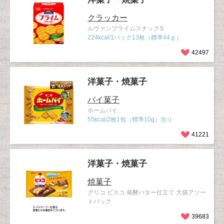
クラッカー
ルヴァンプライムスナックS
224kcal/1パック13枚（標準44ｇ）
42497
洋菓子・焼菓子
パイ菓子
ホームパイ
55kcal/2枚1包（標準10g）当り
41221
洋菓子・焼菓子
焼菓子
グリコ ビスコ 発酵バター仕立て 大袋アソー
トパック
39683