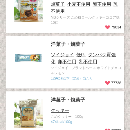
焼菓子
小麦不使用
卵不使用
乳
不使用
MSシリーズ こめ粉ロールクッキーココア味
10個
79034
洋菓子・焼菓子
ソイジョイ
低GI
タンパク質強
化
卵不使用
乳不使用
ソイジョイ プラントベース ホワイトチョコ
＆レモン
129kcal/1本（25g）当たり
77738
洋菓子・焼菓子
クッキー
こめクッキー 100g
474kcal/100g