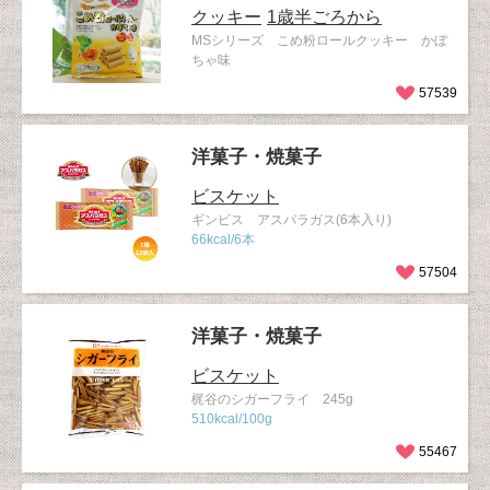
クッキー
1歳半ごろから
MSシリーズ こめ粉ロールクッキー かぼ
ちゃ味
57539
洋菓子・焼菓子
ビスケット
ギンビス アスパラガス(6本入り)
66kcal/6本
57504
洋菓子・焼菓子
ビスケット
梶谷のシガーフライ 245g
510kcal/100g
55467