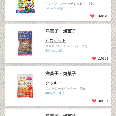
ギンビス たべっ子ＢＡＢＹ 63g
141kcal/半袋31.5g
3168540
洋菓子・焼菓子
ビスケット
高知家ミレービスケット 120g
542kcal/100g
110258
洋菓子・焼菓子
クッキー
こめ粉ロールクッキー 40g
409kcal/100g
109331