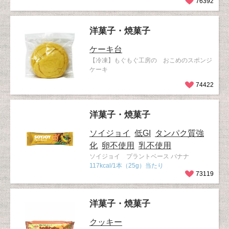
76392
洋菓子・焼菓子
ケーキ台
【冷凍】もぐもぐ工房の おこめのスポンジ
ケーキ
74422
洋菓子・焼菓子
ソイジョイ
低GI
タンパク質強
化
卵不使用
乳不使用
ソイジョイ プラントベース バナナ
117kcal/1本（25g）当たり
73119
洋菓子・焼菓子
クッキー