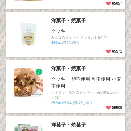
65657
洋菓子・焼菓子
クッキー
みんなのクッキー さつまいも&きび
489kcal/100g当り
65571
洋菓子・焼菓子
クッキー
卵不使用
乳不使用
小麦
不使用
ビオクラ 米粉のクッキー 苺6個＆ぷれー
ん6個
253kcal/1袋(標準45g)当り
59909
洋菓子・焼菓子