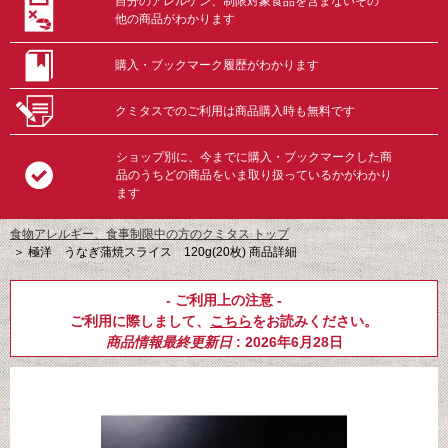
自分のアレルゲン、制限対象食品を含まないその
他の商品がわかります
購入・ブックマーク履歴がわかります
クミタスでのご利用は商品購入時も無料です
ショップ別に、今までに購入・ブックマークした商
品のうちどの商品をいま取り扱っているかがわかり
ます
食物アレルギー、食事制限中の方のクミタス トップ
＞
極洋 うなぎ蒲焼スライス 120g(20枚) 商品詳細
- ご利用上の注意 -
ご利用に際しまして、
こちら
をお読みください。
商品情報最終更新日
: 2026年6月28日