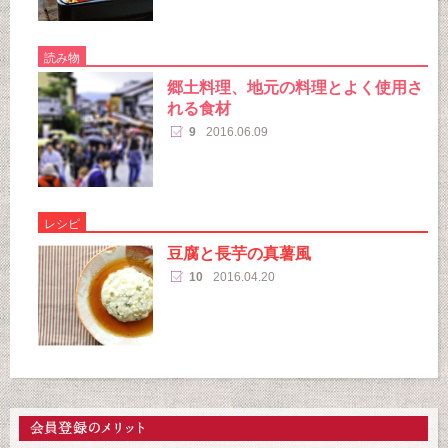
読み物
郷土料理、地元の料理とよく使用さ
れる食材
9
2016.06.09
レシピ
豆腐と長芋の真薯風
10
2016.04.20