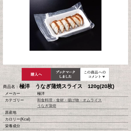
極洋 うなぎ蒲焼スライス 120g(20枚)
商品名：
メーカー
極洋
カテゴリー
和食料理・食材・揚げ物・オムライス
うなぎ蒲焼
原産地
カロリー(Kcal)
栄養成分