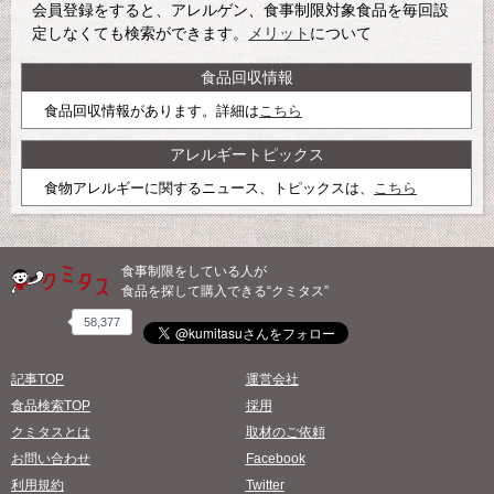
会員登録をすると、アレルゲン、食事制限対象食品を毎回設
定しなくても検索ができます。
メリット
について
食品回収情報
食品回収情報があります。詳細は
こちら
アレルギートピックス
食物アレルギーに関するニュース、トピックスは、
こちら
食事制限をしている人が
食品を探して購入できる“クミタス”
58,377
記事TOP
運営会社
食品検索TOP
採用
クミタスとは
取材のご依頼
お問い合わせ
Facebook
利用規約
Twitter