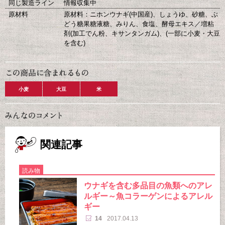
同じ製造ライン
情報収集中
原材料
原材料：ニホンウナギ(中国産)、しょうゆ、砂糖、ぶ
どう糖果糖液糖、みりん、食塩、酵母エキス／増粘
剤(加工でん粉、キサンタンガム)、(一部に小麦・大豆
を含む)
小麦
大豆
米
関連記事
読み物
ウナギを含む多品目の魚類へのアレ
ルギー～魚コラーゲンによるアレル
ギー
14
2017.04.13