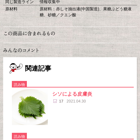
同じ製造ライン
情報収集中
原材料
原材料：赤しそ抽出液(中国製造)、果糖ぶどう糖液
糖、砂糖／クエン酸
関連記事
読み物
シソによる皮膚炎
17
2021.04.30
読み物