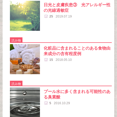
日光と皮膚疾患③ 光アレルギー性
の光線過敏症
25
2019.07.19
読み物
化粧品に含まれることのある食物由
来成分の含有程度例
15
2018.05.10
読み物
プール水に多く含まれる可能性のあ
る臭素酸
5
2016.10.29