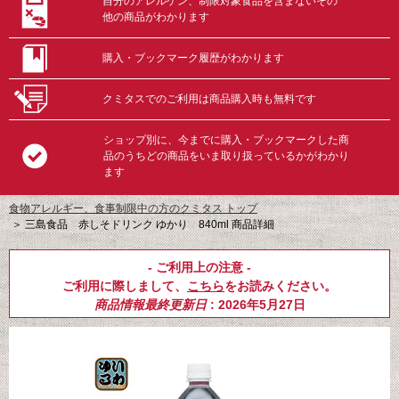
自分のアレルゲン、制限対象食品を含まないその
他の商品がわかります
購入・ブックマーク履歴がわかります
クミタスでのご利用は商品購入時も無料です
ショップ別に、今までに購入・ブックマークした商
品のうちどの商品をいま取り扱っているかがわかり
ます
食物アレルギー、食事制限中の方のクミタス トップ
＞
三島食品 赤しそドリンク ゆかり 840ml 商品詳細
- ご利用上の注意 -
ご利用に際しまして、
こちら
をお読みください。
商品情報最終更新日
: 2026年5月27日