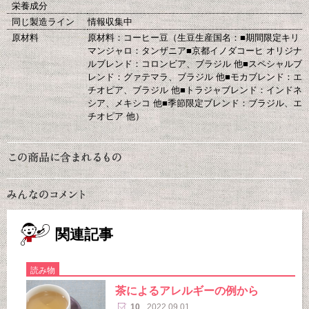
栄養成分
同じ製造ライン
情報収集中
原材料
原材料：コーヒー豆（生豆生産国名：■期間限定キリ
マンジャロ：タンザニア■京都イノダコーヒ オリジナ
ルブレンド：コロンビア、ブラジル 他■スペシャルブ
レンド：グァテマラ、ブラジル 他■モカブレンド：エ
チオピア、ブラジル 他■トラジャブレンド：インドネ
シア、メキシコ 他■季節限定ブレンド：ブラジル、エ
チオピア 他）
関連記事
読み物
茶によるアレルギーの例から
10
2022.09.01