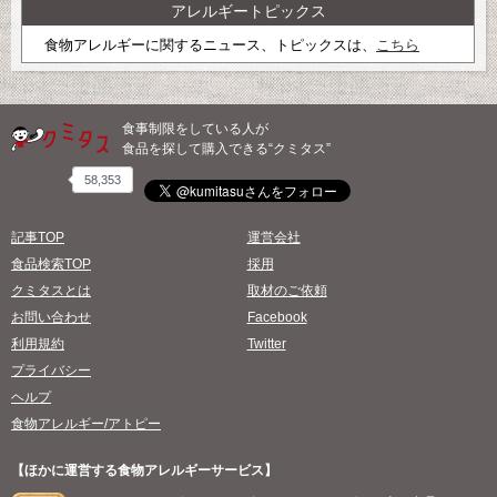
アレルギートピックス
食物アレルギーに関するニュース、トピックスは、
こちら
食事制限をしている人が
食品を探して購入できる“クミタス”
58,353
記事TOP
運営会社
食品検索TOP
採用
クミタスとは
取材のご依頼
お問い合わせ
Facebook
利用規約
Twitter
プライバシー
ヘルプ
食物アレルギー/アトピー
【ほかに運営する食物アレルギーサービス】