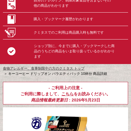
自分のアレルゲン、制限対象食品を含まないその
他の商品がわかります
購入・ブックマーク履歴がわかります
クミタスでのご利用は商品購入時も無料です
ショップ別に、今までに購入・ブックマークした商
品のうちどの商品をいま取り扱っているかがわかり
ます
食物アレルギー、食事制限中の方のクミタス トップ
＞
キーコーヒー ドリップオン バラエティパック 10杯分 商品詳細
- ご利用上の注意 -
ご利用に際しまして、
こちら
をお読みください。
商品情報最終更新日
: 2026年5月23日