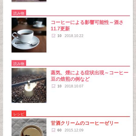
読み物
コーヒーによる影響可能性～酒さ
11.7更新
10
2018.10.22
読み物
蒸気、煙による症状出現～コーヒー
豆の焙煎の例など
10
2018.10.07
レシピ
甘酒クリームのコーヒーゼリー
60
2015.12.09