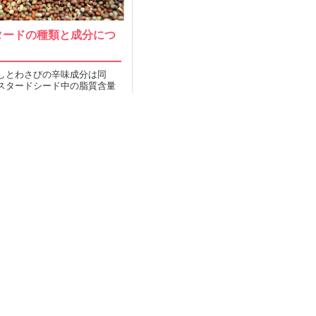
タードの種類と成分につ
しとわさびの辛味成分は同
スタードシード中の脂質含量
.1％。ディジョンマスタードと
2015.10.20
MORE
OP
運営会社
Facebook
索TOP
採用
Twitter
タスとは
取材のご依頼
い合わせ
規約
イバシー
プ
レルギー/アトピー