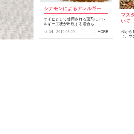
シナモンによるアレルギー
マス
ケイヒとして使用される薬剤にアレ
いて
ルギー症状が出現する場合も…
和から
14
2019.03.09
MORE
じ、マ
は37
は？…
10
記事T
食品検
クミ
食事制限をしている人が
お問
食品を探して購入できる“クミタス”
利用
プラ
58,354
ヘル
食物ア