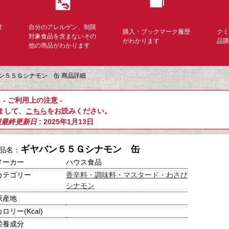
対
自分のアレルゲン、制限
購入・ブックマーク履歴
ク
く
対象食品を含まないその
がわかります
品
他の商品がわかります
ン５５Ｇシナモン 缶 商品詳細
- ご利用上の注意 -
まして、
こちら
をお読みください。
報最終更新日
: 2025年1月13日
ギヤバン５５Ｇシナモン 缶
品名：
メーカー
ハウス食品
カテゴリー
香辛料・調味料・マスタード・わさび
シナモン
原産地
カロリー(Kcal)
栄養成分