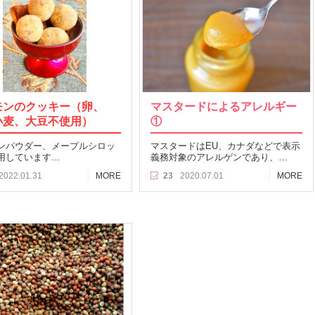
モンのクッキー（卵、
マスタードによるアレルギー
小麦、大豆不使用）
①
ンパウダー、メープルシロッ
マスタードはEU、カナダなどで表示
用しています…
義務対象のアレルゲンであり、…
2022.01.31
MORE
23
2020.07.01
MORE