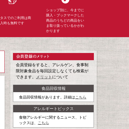
ショップ別に、今までに
購入・ブックマークした
ミタスでのご利用は商
商品のうちどの商品をい
購入時も無料です
ま取り扱っているかがわ
かります
会員登録をすると、アレルゲン、食事制
限対象食品を毎回設定しなくても検索が
できます。
メリット
について
食品回収情報
食品回収情報があります。詳細は
こちら
アレルギートピックス
食物アレルギーに関するニュース、トピ
ックスは、
こちら