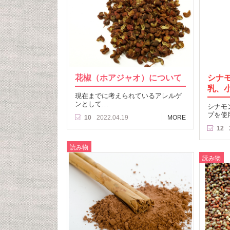
花椒（ホアジャオ）について
シナ
乳、
現在までに考えられているアレルゲ
ンとして…
シナモ
プを使
10
2022.04.19
MORE
12
読み物
読み物