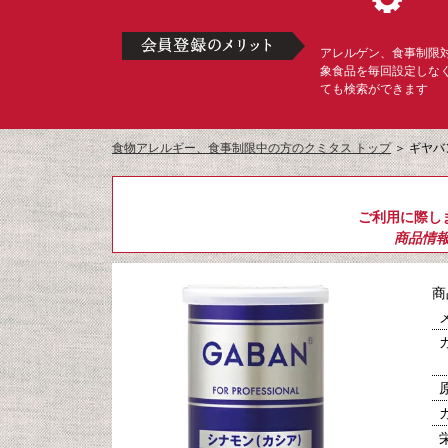
アレルゲン、食事制限
象食品を毎回設定しな
ても検索ができます
食物アレルギー、食事制限中の方のクミタス トップ
＞
ギヤバ
ご利用に際し
商品情
商