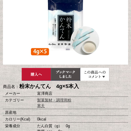
粉末かんてん 4g×5本入
商品名：
メーカー
富澤商店
カテゴリー
製菓製材・調理用粉
寒天
原産地
カロリー(Kcal)
0kcal
栄養成分
たん白質（g） 0g