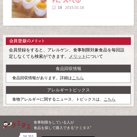
トについて①
19
2015.01.16
会員登録をすると、アレルゲン、食事制限対象食品を毎回設
定しなくても検索ができます。
メリット
について
食品回収情報
食品回収情報があります。詳細は
こちら
アレルギートピックス
食物アレルギーに関するニュース、トピックスは、
こちら
食事制限をしている人が
食品を探して購入できる“クミタス”
58,353