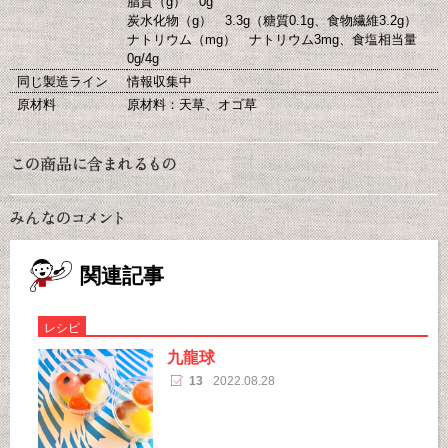
脂質（g） 0g
炭水化物（g） 3.3g（糖質0.1g、食物繊維3.2g）
ナトリウム（mg） ナトリウム3mg、食塩相当量
0g/4g
同じ製造ライン
情報収集中
原材料
原材料：天草、オゴ草
関連記事
レシピ
九龍球
13
2022.08.28