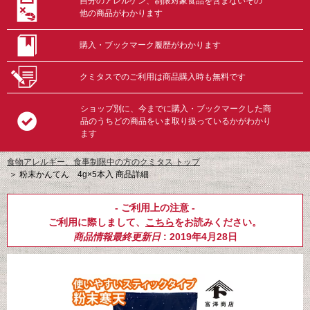
自分のアレルゲン、制限対象食品を含まないその
他の商品がわかります
購入・ブックマーク履歴がわかります
クミタスでのご利用は商品購入時も無料です
ショップ別に、今までに購入・ブックマークした商
品のうちどの商品をいま取り扱っているかがわかり
ます
食物アレルギー、食事制限中の方のクミタス トップ
＞
粉末かんてん 4g×5本入 商品詳細
- ご利用上の注意 -
ご利用に際しまして、
こちら
をお読みください。
商品情報最終更新日
: 2019年4月28日