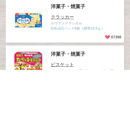
洋菓子・焼菓子
クラッカー
ルヴァンクラシカル
83kcal/1パック6枚（標準18.9ｇ）
67398
洋菓子・焼菓子
ビスケット
ギンビス たべっ子どうぶつ バター味
63g
330Kcal/1箱63g当たり
66069
洋菓子・焼菓子
クッキー
南出製粉所 国産米粉クッキー（黒ごま）
（8個）