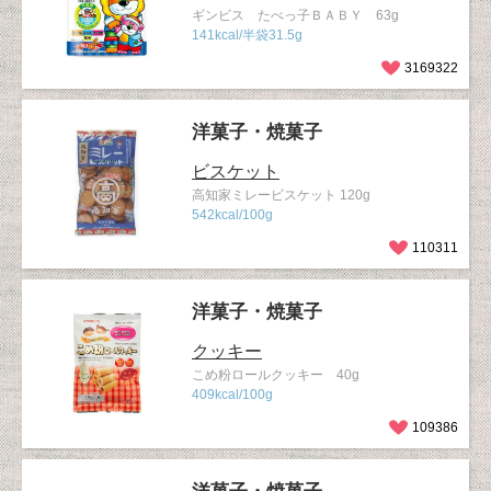
ギンビス たべっ子ＢＡＢＹ 63g
141kcal/半袋31.5g
3169322
洋菓子・焼菓子
ビスケット
高知家ミレービスケット 120g
542kcal/100g
110311
洋菓子・焼菓子
クッキー
こめ粉ロールクッキー 40g
409kcal/100g
109386