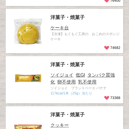
76400
洋菓子・焼菓子
ケーキ台
【冷凍】もぐもぐ工房の おこめのスポンジ
ケーキ
74682
洋菓子・焼菓子
ソイジョイ
低GI
タンパク質強
化
卵不使用
乳不使用
ソイジョイ プラントベース バナナ
117kcal/1本（25g）当たり
73388
洋菓子・焼菓子
クッキー