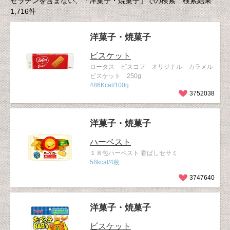
ゼラチンを含まない、「洋菓子・焼菓子」での検索 検索結果
1,716件
洋菓子・焼菓子
ビスケット
ロータス ビスコフ オリジナル カラメル
ビスケット 250g
486Kcal/100g
3752038
洋菓子・焼菓子
ハーベスト
１８包ハーベスト 香ばしセサミ
58kcal/4枚
3747640
洋菓子・焼菓子
ビスケット