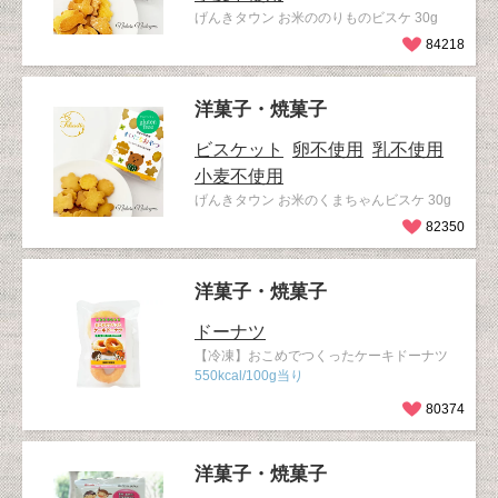
げんきタウン お米ののりものビスケ 30g
84218
洋菓子・焼菓子
ビスケット
卵不使用
乳不使用
小麦不使用
げんきタウン お米のくまちゃんビスケ 30g
82350
洋菓子・焼菓子
ドーナツ
【冷凍】おこめでつくったケーキドーナツ
550kcal/100g当り
80374
洋菓子・焼菓子