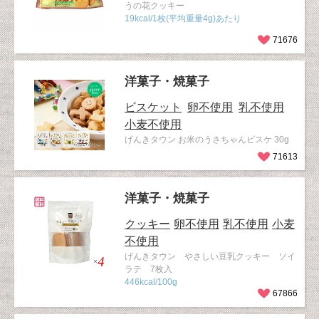
うの花クッキー
19kcal/1枚(平均重量4g)あたり
71676
洋菓子・焼菓子
ビスケット
卵不使用
乳不使用
小麦不使用
げんきタウン お米のうさちゃんビスケ 30g
71613
洋菓子・焼菓子
クッキー
卵不使用
乳不使用
小麦
不使用
げんきタウン やさしい豆乳クッキー ソイ
ラテ 7枚入
446kcal/100g
67866