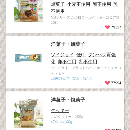
焼菓子
小麦不使用
卵不使用
乳
不使用
MSシリーズ こめ粉ロールクッキーココア味
10個
79127
洋菓子・焼菓子
ソイジョイ
低GI
タンパク質強
化
卵不使用
乳不使用
ソイジョイ プラントベース ホワイトチョコ
＆レモン
129kcal/1本（25g）当たり
77994
洋菓子・焼菓子
クッキー
こめクッキー 100g
474kcal/100g