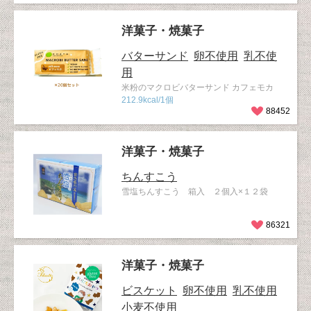
洋菓子・焼菓子
バターサンド
卵不使用
乳不使
用
米粉のマクロビバターサンド カフェモカ
212.9kcal/1個
88452
洋菓子・焼菓子
ちんすこう
雪塩ちんすこう 箱入 ２個入×１２袋
86321
洋菓子・焼菓子
ビスケット
卵不使用
乳不使用
小麦不使用