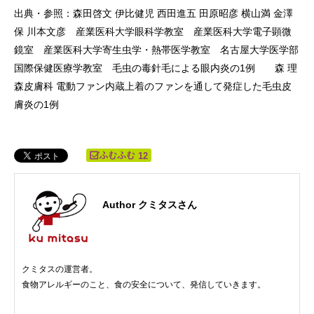
出典・参照：森田啓文 伊比健児 西田進五 田原昭彦 横山満 金澤
保 川本文彦 産業医科大学眼科学教室 産業医科大学電子顕微
鏡室 産業医科大学寄生虫学・熱帯医学教室 名古屋大学医学部
国際保健医療学教室 毛虫の毒針毛による眼内炎の1例 森 理
森皮膚科 電動ファン内蔵上着のファンを通して発症した毛虫皮
膚炎の1例
12
Author クミタスさん
クミタスの運営者。
食物アレルギーのこと、食の安全について、発信していきます。