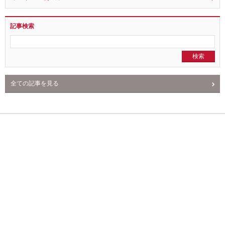
クミタスの使い方
記事検索
全ての記事を見る
NEWS
PR
回収情報