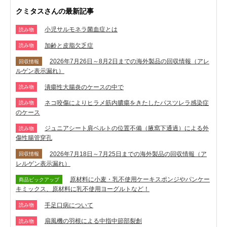
クミタスさんの最新記事
小児サルモネラ菌血症とは
読み物
加齢と皮脂欠乏症
読み物
2026年7月26日～8月2日までの海外製品の回収情報（アレ
回収情報
ルゲン表示漏れ）
潰瘍性大腸炎のケースの中で
読み物
ネコ咬傷によりヒラメ筋内膿瘍をきたしたパスツレラ感染症
読み物
のケース
ジュニアシート肩ベルトの位置不備（腋窩下通過）による外
読み物
傷性腸管穿孔
2026年7月18日～7月25日までの海外製品の回収情報（ア
回収情報
レルゲン表示漏れ）
原材料に小麦・乳不使用ケーキスポンジやパンケー
商品ピックアップ
キミックス、原材料に乳不使用ヨーグルトなど！
手足口病について
読み物
扇風機の羽根による中指中節部裂創
読み物