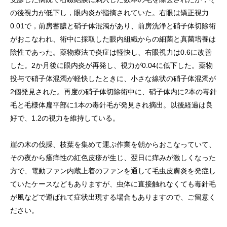
の後視力が低下し，眼内炎が指摘されていた。右眼は矯正視力
0.01で，前房蓄膿と硝子体混濁があり、前房洗浄と硝子体切除術
がおこなわれ、術中に採取した眼内組織からの細菌と真菌培養は
陰性であった。薬物療法で炎症は軽快し、右眼視力は0.6に改善
した。2か月後に眼内炎が再発し、視力が0.04に低下した。薬物
投与で硝子体混濁が軽快したときに、小さな線状の硝子体混濁が
2個発見された。再度の硝子体切除術中に、硝子体内に2本の毒針
毛と毛様体扁平部に1本の毒針毛が発見され摘出。以後経過は良
好で、1.2の視力を維持している。
崖の木の伐採、枝葉を集めて運ぶ作業を朝からおこなっていて、
その夜から瘙痒性の紅色皮疹が生じ、翌日に痒みが激しくなった
方で、電動ファン内蔵上着のファンを通して毛虫皮膚炎を発症し
ていたケースなどもありますが、虫体に直接触れなくても毒針毛
が風などで運ばれて症状出現する場合もありますので、ご留意く
ださい。