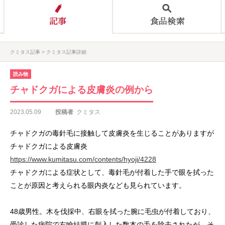
クミタス記事
クミタス記事詳細
読み物
チャドクガによる皮膚炎の例から
2023.05.09
投稿者
クミタス
チャドクガの毒針毛に接触して皮膚炎を生じることがありますが
チャドクガによる皮膚炎
https://www.kumitasu.com/contents/hyoji/4228
チャドクガによる症状として、毒針毛が付着した手で眼を拭った
ことが原因と考えられる眼内炎なども見られています。
48歳男性。木を伐採中、右眼を拭った腕に毛虫が付着しており、
受診した病院で右瞼結膜に刺入した数本の毛を除去されたが，そ