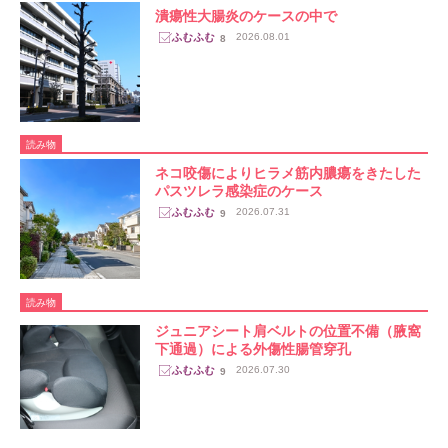
潰瘍性大腸炎のケースの中で
2026.08.01
8
読み物
ネコ咬傷によりヒラメ筋内膿瘍をきたした
パスツレラ感染症のケース
2026.07.31
9
読み物
ジュニアシート肩ベルトの位置不備（腋窩
下通過）による外傷性腸管穿孔
2026.07.30
9