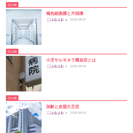
読み物
褐色細胞腫と片頭痛
2026.08.07
4
読み物
小児サルモネラ菌血症とは
2026.08.04
7
読み物
加齢と皮脂欠乏症
2026.08.03
7