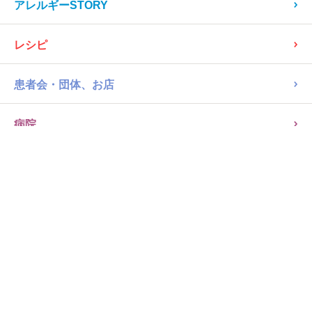
読み物
商品ピックアップ
アレルギーSTORY
レシピ
患者会・団体、お店
病院
パン類・ピザ
米粉パン
28品目不使用
タイナイ おこめ食パン
252kcal/100g