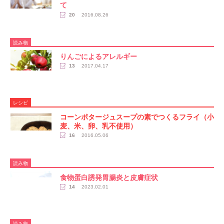
て
20
2016.08.26
読み物
りんごによるアレルギー
13
2017.04.17
レシピ
コーンポタージュスープの素でつくるフライ（小
麦、米、卵、乳不使用）
16
2016.05.06
読み物
食物蛋白誘発胃腸炎と皮膚症状
14
2023.02.01
読み物