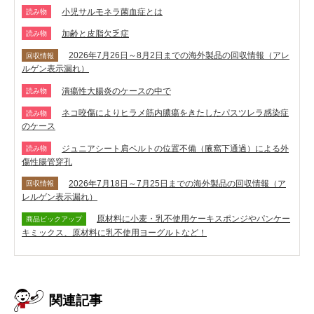
小児サルモネラ菌血症とは
読み物
加齢と皮脂欠乏症
読み物
2026年7月26日～8月2日までの海外製品の回収情報（アレ
回収情報
ルゲン表示漏れ）
潰瘍性大腸炎のケースの中で
読み物
ネコ咬傷によりヒラメ筋内膿瘍をきたしたパスツレラ感染症
読み物
のケース
ジュニアシート肩ベルトの位置不備（腋窩下通過）による外
読み物
傷性腸管穿孔
2026年7月18日～7月25日までの海外製品の回収情報（ア
回収情報
レルゲン表示漏れ）
原材料に小麦・乳不使用ケーキスポンジやパンケー
商品ピックアップ
キミックス、原材料に乳不使用ヨーグルトなど！
関連記事