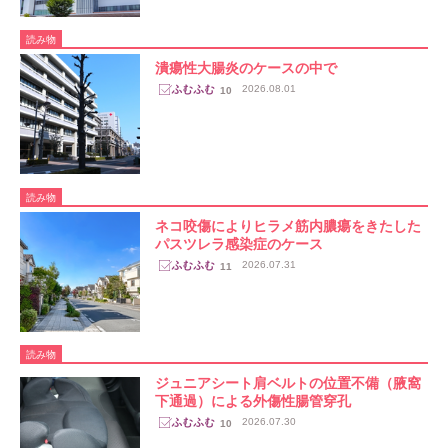
読み物
潰瘍性大腸炎のケースの中で
2026.08.01
10
読み物
ネコ咬傷によりヒラメ筋内膿瘍をきたした
パスツレラ感染症のケース
2026.07.31
11
読み物
ジュニアシート肩ベルトの位置不備（腋窩
下通過）による外傷性腸管穿孔
2026.07.30
10