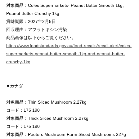
対象商品：Coles Supermarkets- Peanut Butter Smooth 1kg、
Peanut Butter Crunchy 1kg
賞味期限：2027年2月5日
回収理由：アフラトキシン汚染
商品画像は以下からご覧ください。
https://www.foodstandards.gov.au/food-recalls/recall-alert/coles-
supermarkets-peanut-butter-smooth-1kg-and-peanut-butter-
crunchy-1kg
⚫︎カナダ
対象商品：Thin Sliced Mushroom 2.27kg
コード：175 190
対象商品：Thick Sliced Mushroom 2.27kg
コード：175 190
対象商品：Peeters Mushroom Farm Sliced Mushrooms 227g