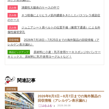
ルゲン表示漏れ）
潰瘍性大腸炎のケースの中で
読み物
ネコ咬傷によりヒラメ筋内膿瘍をきたしたパスツレラ感染症
読み物
のケース
ジュニアシート肩ベルトの位置不備（腋窩下通過）による外
読み物
傷性腸管穿孔
2026年7月18日～7月25日までの海外製品の回収情報（ア
回収情報
レルゲン表示漏れ）
原材料に小麦・乳不使用ケーキスポンジやパンケー
商品ピックアップ
キミックス、原材料に乳不使用ヨーグルトなど！
関連記事
回収情報
2026年8月3日～8月7日までの海外製品の
回収情報（アレルゲン表示漏れ）
2026.08.08
3