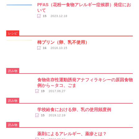
PFAS（花粉ー食物アレルギー症候群）発症にお
いて
15
2023.12.18
レシピ
柿プリン（卵、乳不使用）
16
2016.10.15
読み物
食物依存性運動誘発アナフィラキシーの原因食物
例から～タコ、ごま
19
2017.06.27
読み物
学校給食における卵、乳の使用頻度例
15
2019.12.19