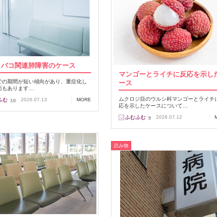
タバコ関連肺障害のケース
マンゴーとライチに反応を示し
での期間が短い傾向があり、重症化し
ース
面もあります…
ムクロジ目のウルシ科マンゴーとライチ
2026.07.13
MORE
10
応を示したケースについて…
2026.07.12
9
読み物