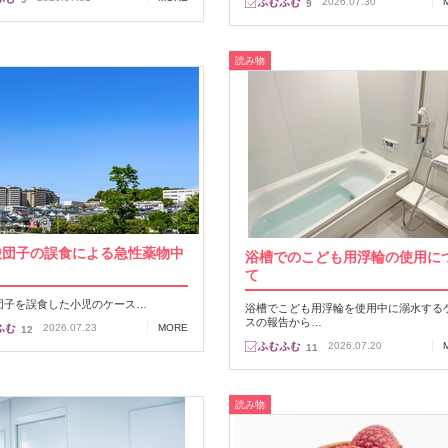
2026.07.30
9
読み物
酸団子の誤食による急性薬物中
浴槽でのこども用浮輪の使用に
て
団子を誤食した小児のケース…
浴槽でこども用浮輪を使用中に溺水する
スの報告から…
2026.07.23
MORE
12
2026.07.20
11
読み物