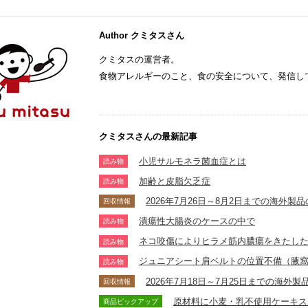
Author クミタスさん
クミタスの運営者。
食物アレルギーのこと、食の安全について、発信し
クミタスさんの最新記事
小児サルモネラ菌血症とは
読み物
加齢と皮脂欠乏症
読み物
2026年7月26日～8月2日までの海外
回収情報
潰瘍性大腸炎のケースの中で
読み物
ネコ咬傷によりヒラメ筋内膿瘍をきたし
読み物
ジュニアシート肩ベルトの位置不備（腋
読み物
2026年7月18日～7月25日までの海
回収情報
原材料に小麦・乳不使用ケーキス
商品ピックアップ