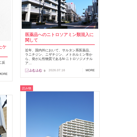
医薬品へのニトロソアミン類混入に
関して
たケ
近年、国内外において、サルタン系医薬品、
ラニチジン、ニザチジン、メトホルミン等か
ら、発がん性物質であるN‐ニトロソジメチル
に反
ア…
2026.07.16
MORE
9
MORE
読み物