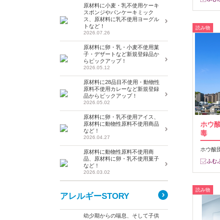
原材料に小麦・乳不使用ケーキ
スポンジやパンケーキミック
ス、原材料に乳不使用ヨーグル
トなど！
読み物
2026.07.26
原材料に卵・乳・小麦不使用菓
子・デザートなど新規登録品か
らピックアップ！
2026.05.12
原材料に28品目不使用・動物性
原料不使用カレーなど新規登録
品からピックアップ！
2026.05.02
原材料に卵・乳不使用アイス、
ホウ
原材料に動物性原料不使用商品
など！
毒
2026.04.27
ホウ酸
原材料に動物性原料不使用商
品、原材料に卵・乳不使用菓子
など！
2026.03.02
読み物
アレルギーSTORY
幼少期からの喘息、そして子供