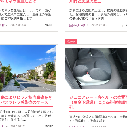
サルモネラ菌血症とは
加齢と皮脂欠乏症
ルモネラ菌血症とは、サルモネラ菌が
加齢による皮脂欠乏症は、皮膚の構造的
越えて血液中に侵入し、全身性の感染
化、保湿機構の低下、炎症の誘発という
き起こす状態を指します。…
の要因が重なり合う病態…
2026.08.04
MORE
2026.08.03
4
4
読み物
咬傷によりヒラメ筋内膿瘍をき
ジュニアシート肩ベルトの位置
たパスツレラ感染症のケース
（腋窩下通過）による外傷性腸
孔
カ月半前に飼い猫に左足関節部を咬まれ
疼痛を自覚するも放置していた。数種
事故の10分後より傾眠傾向となり，食物
菌薬を内服するも…
を2回嘔吐し，腹痛を訴え…
2026.07.31
MORE
9