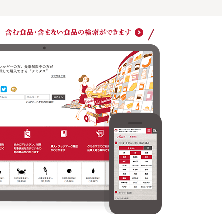
ショッ
クミタスでのご利用は商品購入時も無料です
どの商