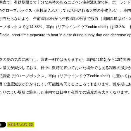
調査で、有効期限まで十分な余裕のあるエピペン注射液0.3mgを、ポーランド
）のグローブボックス（車検証入れとしても活用される大型の小物入れ）、車内（リア
が当たらないよう、午前8時30分から午後8時30分まで設置（周囲温度は24
ブボックスでは14.33％、車内（リアウインドウ下cabin shelf）は13.
e, short-time exposure to heat in a car during sunny day can decrease epineph
。
本の夏の気温に該当し、調査一例ではありますが、車内に1度朝から12時間設
ン濃度が減少しており、日中に数時間置いておいた場合でもある程度の減少
記調査でグローブボックス、車内（リアウインドウ下cabin shelf）に置
目で濃度減少が分かりにくい可能性も伺えるところでもあります。厳冬期にお
たりのよい場所に駐車した車内では日中と夜間での温度差も大きくなります
22