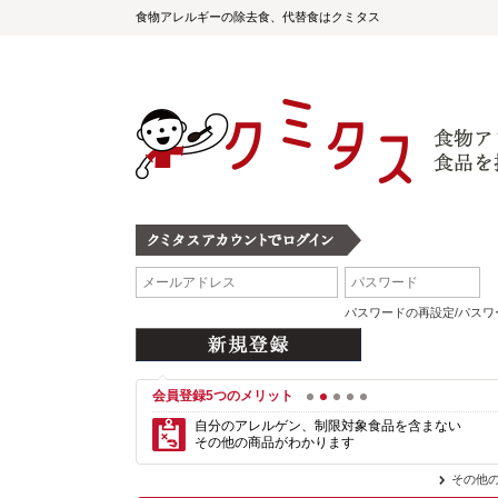
食物アレルギーの除去食、代替食はクミタス
パスワードの再設定/パス
会員登録5つのメリット
1
2
3
4
5
自分のアレルゲン、制限対象食品を含まない
その他の商品がわかります
その他