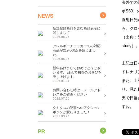
海外での
ボS60
NEWS
直射日光
ろ、グロー
新規登録商品を含む商品表示に
関しまして
（出典：Singl
2026.06.26
study）
アレルギーチェッカーでの対応
商品が219,000点を超えまし
た。
2026.06.05
上記は日
新年あけましておめでとうござ
ドレナリ
います。 謹んで初春のお喜びを
申し上げます。
また、上
2026.01.01
り、見た
お問い合わせ時は、メールアド
レスをご確認ください
天で日当
2022.07.25
すね。
クミタスの記事へのアクション
ボタンが変わりました！
2021.03.24
PR