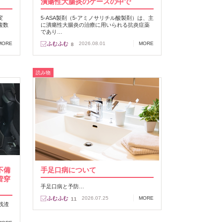
潰瘍性大腸炎のケースの中で
変
5-ASA製剤（5-アミノサリチル酸製剤）は、主
複数
に潰瘍性大腸炎の治療に用いられる抗炎症薬
であり…
MORE
2026.08.01
MORE
8
読み物
不備
手足口病について
管穿
手足口病と予防…
2026.07.25
MORE
11
残渣