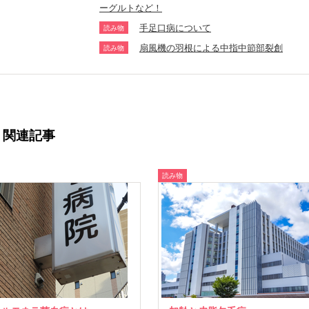
ーグルトなど！
手足口病について
読み物
扇風機の羽根による中指中節部裂創
読み物
関連記事
読み物