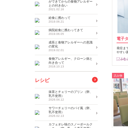
ができてからの食物アレルギー
との付き合い
2021.02.16
給食に携わって
2019.06.21
病院給食に携わってきて
2019.06.05
電子
成長と食物アレルギーへの意識
の変化
発症ま
2019.02.01
やすい
食物アレルギー、クローン病と
向き合って
2018.10.13
読み物
レシピ
抹茶とチェリーのプリン（卵、
乳不使用）
2026.04.12
サワーチェリーのパイ風（卵、
乳不使用）
2026.02.13
カフェオレ味のスノーボールク