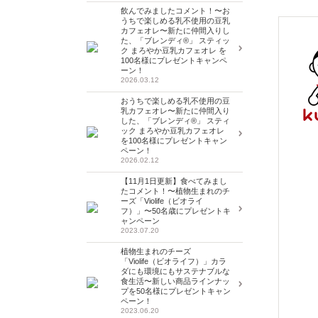
飲んでみましたコメント！〜お
うちで楽しめる乳不使用の豆乳
カフェオレ〜新たに仲間入りし
た、「ブレンディ®」 スティッ
ク まろやか豆乳カフェオレ を
100名様にプレゼントキャンペ
ーン！
2026.03.12
おうちで楽しめる乳不使用の豆
乳カフェオレ〜新たに仲間入り
した、「ブレンディ®」 スティ
ック まろやか豆乳カフェオレ
を100名様にプレゼントキャン
ペーン！
2026.02.12
【11月1日更新】食べてみまし
たコメント！〜植物生まれのチ
ーズ「Violife（ビオライ
フ）」〜50名歳にプレゼントキ
ャンペーン
2023.07.20
植物生まれのチーズ
「Violife（ビオライフ）」カラ
ダにも環境にもサステナブルな
食生活〜新しい商品ラインナッ
プを50名様にプレゼントキャン
ペーン！
2023.06.20