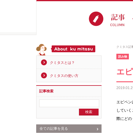
クミタス記
読み物
クミタスとは？
エピ
クミタスの使い方
2019.01.2
記事検索
エピペン
していく
際にどの
全ての記事を見る