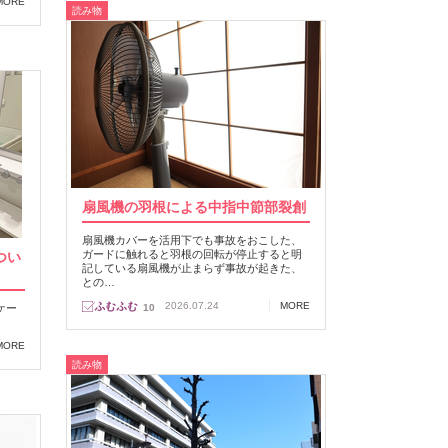
MORE
読み物
扇風機の羽根による中指中節部裂創
扇風機カバーを活用下でも事故をおこした、
ガードに触れると羽根の回転が停止すると明
つい
記している扇風機が止まらず事故が起きた、
との…
2026.07.24
MORE
ケー
10
MORE
読み物