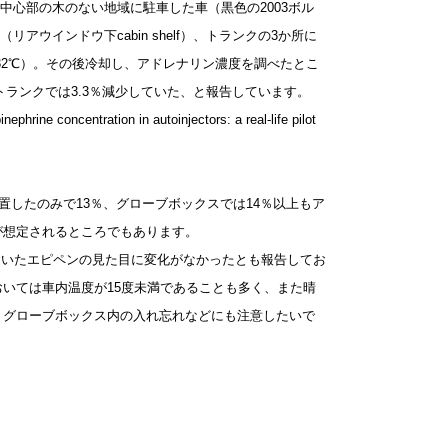
中心部の木のない地域に駐車した車（黒色の2003ボル
ウインドウ下cabin shelf）、トランクの3か所に
～32℃）。その後冷却し、アドレナリン濃度を調べたとこ
3％、トランクでは3.3％減少していた、と報告しています。
rine concentration in autoinjectors: a real-life pilot
置したのみで13％、グローブボックスでは14％以上もア
が想定されるところでもあります。
いておいたエピペンの見た目に変化がなかったとも報告してお
いては車内温度が15度未満であることも多く、また晴
。グローブボックス内の入れ忘れなどにも注意したいで