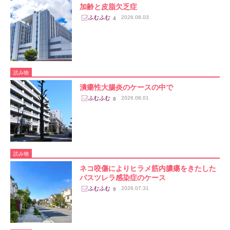
加齢と皮脂欠乏症
2026.08.03
4
読み物
潰瘍性大腸炎のケースの中で
2026.08.01
8
読み物
ネコ咬傷によりヒラメ筋内膿瘍をきたした
パスツレラ感染症のケース
2026.07.31
9