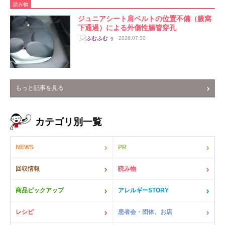
読み物
ジュニアシート肩ベルトの位置不備（腋窩
下通過）による外傷性腸管穿孔
2026.07.30
9
もっと記事を見る
カテゴリ別一覧
NEWS
PR
回収情報
読み物
商品ピックアップ
アレルギーSTORY
レシピ
患者会・団体、お店