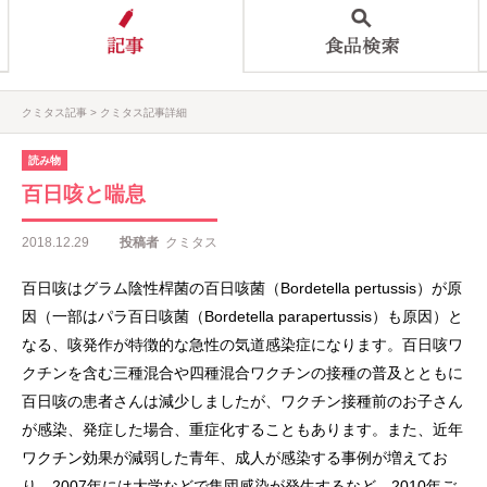
クミタス記事
クミタス記事詳細
読み物
百日咳と喘息
2018.12.29
投稿者
クミタス
百日咳はグラム陰性桿菌の百日咳菌（Bordetella pertussis）が原
因（一部はパラ百日咳菌（Bordetella parapertussis）も原因）と
なる、咳発作が特徴的な急性の気道感染症になります。百日咳ワ
クチンを含む三種混合や四種混合ワクチンの接種の普及とともに
百日咳の患者さんは減少しましたが、ワクチン接種前のお子さん
が感染、発症した場合、重症化することもあります。また、近年
ワクチン効果が減弱した青年、成人が感染する事例が増えてお
り、2007年には大学などで集団感染が発生するなど、2010年ご