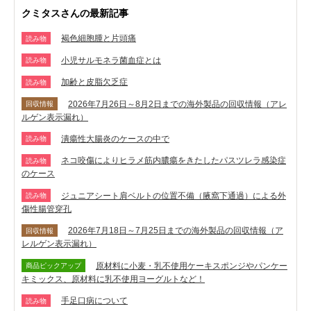
クミタスさんの最新記事
褐色細胞腫と片頭痛
読み物
小児サルモネラ菌血症とは
読み物
加齢と皮脂欠乏症
読み物
2026年7月26日～8月2日までの海外製品の回収情報（アレ
回収情報
ルゲン表示漏れ）
潰瘍性大腸炎のケースの中で
読み物
ネコ咬傷によりヒラメ筋内膿瘍をきたしたパスツレラ感染症
読み物
のケース
ジュニアシート肩ベルトの位置不備（腋窩下通過）による外
読み物
傷性腸管穿孔
2026年7月18日～7月25日までの海外製品の回収情報（ア
回収情報
レルゲン表示漏れ）
原材料に小麦・乳不使用ケーキスポンジやパンケー
商品ピックアップ
キミックス、原材料に乳不使用ヨーグルトなど！
手足口病について
読み物