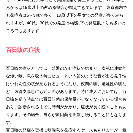
ろからは15歳以上の占める割合が増えてきています。東京都内で
も発症者は5～9歳で多く、19歳以下の男女での発症が多くみら
れますが、40代、30代での発症は4歳以下の発症数よりも多いと
ころでもあります。
百日咳の症状
百日咳の症状としては、普通のかぜ症状で始まり、次第に連続的
な短い咳、息を吸う時にヒューという笛のような音が出る発作性
けいれん性の咳が見られるようになり、夜間の咳、遷延性の咳な
ど、気管支喘息にも近い面があります。特に成人においては、百
日咳を疑う時点では百日咳菌の保菌量が少なくなっている場合も
あり、診断されるまでに時間がかかり、症状が長く続くこともあ
ります。その場合、自らが原因菌を拡散し続けることにもなりま
す。
百日咳の発症を契機に咳喘息を発症するケースもありますが、気