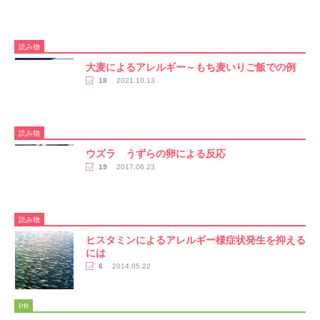
読み物
大麦によるアレルギー～もち麦いりご飯での例
18
2021.10.13
読み物
ウズラ うずらの卵による反応
19
2017.06.23
読み物
ヒスタミンによるアレルギー様症状発生を抑える
には
6
2014.05.22
PR