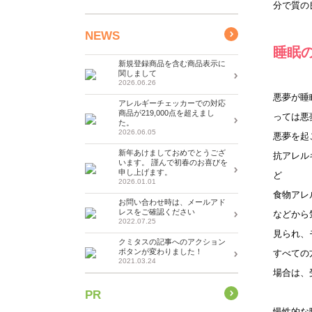
分で質の
NEWS
睡眠
新規登録商品を含む商品表示に
関しまして
2026.06.26
悪夢が睡
アレルギーチェッカーでの対応
商品が219,000点を超えまし
っては悪
た。
2026.06.05
悪夢を起
新年あけましておめでとうござ
抗アレル
います。 謹んで初春のお喜びを
申し上げます。
ど
2026.01.01
食物アレ
お問い合わせ時は、メールアド
レスをご確認ください
などから
2022.07.25
見られ、
クミタスの記事へのアクション
ボタンが変わりました！
すべての
2021.03.24
場合は、
PR
慢性的な