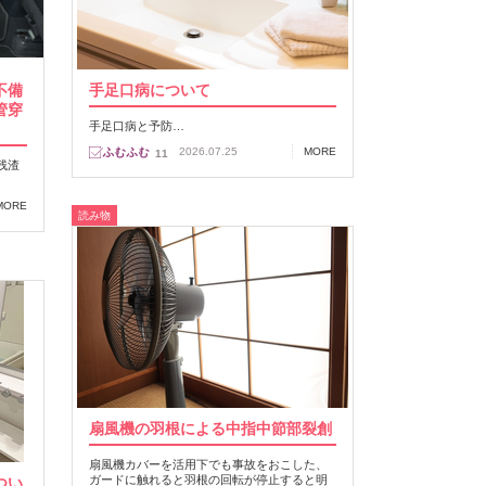
不備
手足口病について
管穿
手足口病と予防…
2026.07.25
MORE
11
残渣
MORE
読み物
扇風機の羽根による中指中節部裂創
扇風機カバーを活用下でも事故をおこした、
ガードに触れると羽根の回転が停止すると明
つい