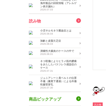
海外製品の回収情報（アレルゲ
ン表示漏れ）
2026.07.03
読み物
小児サルモネラ菌血症とは
2026.08.04
加齢と皮脂欠乏症
2026.08.03
潰瘍性大腸炎のケースの中で
2026.08.01
ネコ咬傷によりヒラメ筋内膿瘍
をきたしたパスツレラ感染症の
ケース
2026.07.31
ジュニアシート肩ベルトの位置
不備（腋窩下通過）による外傷
性腸管穿孔
2026.07.30
商品ピックアップ
読み物