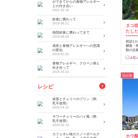
ができてからの食物アレルギー
との付き合い
2021.02.16
給食に携わって
2019.06.21
ネコ
たし
病院給食に携わってきて
2019.06.05
初診1
腫脹・
成長と食物アレルギーへの意識
類の抗
の変化
2019.02.01
食物アレルギー、クローン病と
向き合って
2018.10.13
読み物
レシピ
抹茶とチェリーのプリン（卵、
乳不使用）
2026.04.12
サワーチェリーのパイ風（卵、
乳不使用）
2026.02.13
カフェオレ味のスノーボールク
ホウ