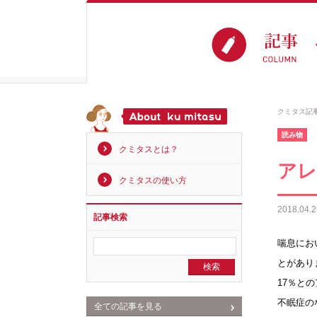
クミタス記
読み物
クミタスとは？
アレ
クミタスの使い方
2018.04.2
記事検索
喘息にお
とがあり
17％と
不眠症の
全ての記事を見る