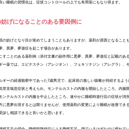
良い睡眠の習慣化は、症状コントロールの上でも有用策にもなり得ます。
の妨げになることのある要因例に
眠の妨げとなり目が覚めてしまうこともありますが、薬剤が原因となること
夢、異夢、夢遊症を起こす場合があります。
こすことのある薬剤例（添付文書の副作用に悪夢、異夢、夢遊症と記載のあ
ギー薬では、エピナスチン（アレジオン）、フェキソナジン（アレグラ）、
ルギーの経過観察中であった7歳男児で、起床前の激しい咳嗽が持続するよう
気管支喘息症状と考えられ、モンテルカストの内服を開始したところ、内服開始後
モンテルカストの内服を中止したところ、速やかに睡眠時遊行症の症状が消
方に悪夢出現するとは限りませんが、使用薬剤の変更により睡眠が改善でき
受診し相談できると良いかと思います。
睡眠不足の場合、睡眠時随伴症による睡眠不足、寝ているはずなのに眠れて