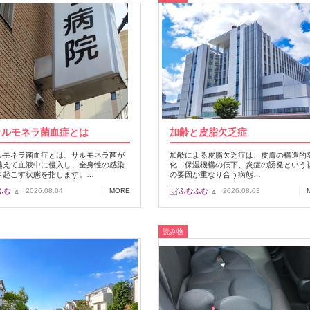
サルモネラ菌血症とは
加齢と皮脂欠乏症
ルモネラ菌血症とは、サルモネラ菌が
加齢による皮脂欠乏症は、皮膚の構造的
越えて血液中に侵入し、全身性の感染
化、保湿機構の低下、炎症の誘発という
き起こす状態を指します。…
の要因が重なり合う病態…
2026.08.04
MORE
2026.08.03
4
4
読み物