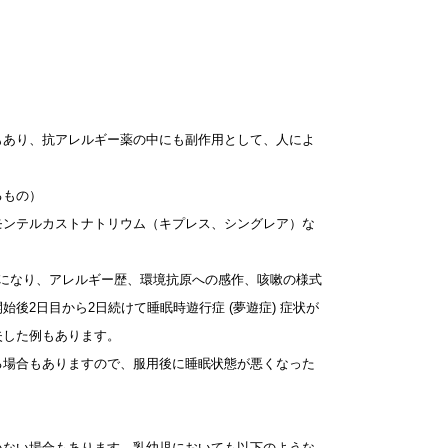
もあり、抗アレルギー薬の中にも副作用として、人によ
るもの）
モンテルカストナトリウム（キプレス、シングレア）な
になり、アレルギー歴、環境抗原への感作、咳嗽の様式
2日目から2日続けて睡眠時遊行症 (夢遊症) 症状が
失した例もあります。
る場合もありますので、服用後に睡眠状態が悪くなった
いない場合もあります。乳幼児においても以下のような