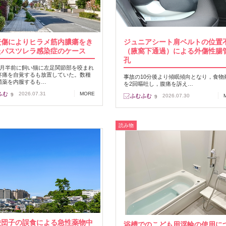
咬傷によりヒラメ筋内膿瘍をき
ジュニアシート肩ベルトの位置
たパスツレラ感染症のケース
（腋窩下通過）による外傷性腸
孔
カ月半前に飼い猫に左足関節部を咬まれ
疼痛を自覚するも放置していた。数種
事故の10分後より傾眠傾向となり，食物
菌薬を内服するも…
を2回嘔吐し，腹痛を訴え…
2026.07.31
MORE
9
2026.07.30
9
読み物
酸団子の誤食による急性薬物中
浴槽でのこども用浮輪の使用に