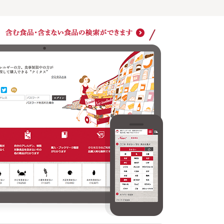
ショッ
クミタスでのご利用は商品購入時も無料です
どの商