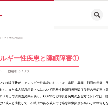
事
クミタス記事詳細
ルギー性疾患と睡眠障害①
5
投稿者
クミタス
いては咳症状が、アレルギー性鼻炎においては、鼻閉、鼻漏、顔面の疼痛、
ます。また成人喘息患者さんにおいて閉塞性睡眠時無呼吸症候群の発症率（最
のアメリカでの調査結果もあり、COPDなど呼吸器疾患のある方においては、
ない成人と比較して、不眠症のある成人では喘息加療頻度が高いとの報告も