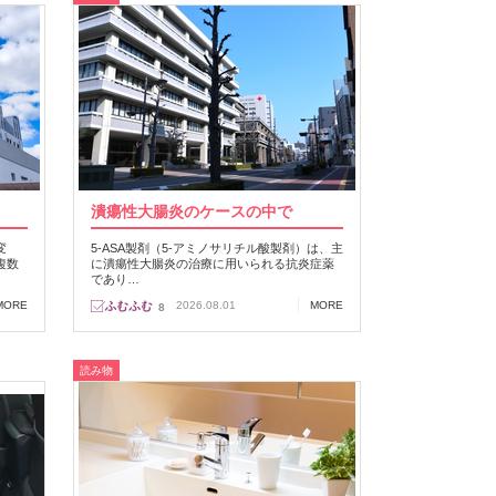
潰瘍性大腸炎のケースの中で
変
5-ASA製剤（5-アミノサリチル酸製剤）は、主
複数
に潰瘍性大腸炎の治療に用いられる抗炎症薬
であり…
MORE
2026.08.01
MORE
8
読み物