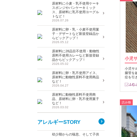
原材料に小麦・乳不使用ケーキ
スポンジやパンケーキミック
ス、原材料に乳不使用ヨーグル
トなど！
2026.07.26
原材料に卵・乳・小麦不使用菓
子・デザートなど新規登録品か
らピックアップ！
2026.05.12
原材料に28品目不使用・動物性
原料不使用カレーなど新規登録
小児
品からピックアップ！
2026.05.02
小児サ
腸管を
原材料に卵・乳不使用アイス、
症を引
原材料に動物性原料不使用商品
など！
2026.04.27
原材料に動物性原料不使用商
品、原材料に卵・乳不使用菓子
読み物
など！
2026.03.02
アレルギーSTORY
幼少期からの喘息、そして子供