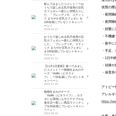
飲んでみましたコメント！〜お
状態の際
うちで楽しめる乳不使用の豆乳
カフェオレ〜新たに仲間入りし
・夜間睡
た、「ブレンディ®」 スティッ
ク まろやか豆乳カフェオレ を
・夜間睡
100名様にプレゼントキャンペ
ーン！
・頻繁に
2026.03.12
・不機嫌
おうちで楽しめる乳不使用の豆
乳カフェオレ〜新たに仲間入り
・夜中に
した、「ブレンディ®」 スティ
ック まろやか豆乳カフェオレ
・手足、
を100名様にプレゼントキャン
ペーン！
・1日中
2026.02.12
・頭痛や
【11月1日更新】食べてみまし
たコメント！〜植物生まれのチ
・保育所
ーズ「Violife（ビオライ
フ）」〜50名歳にプレゼントキ
ャンペーン
2023.07.20
アトピー
植物生まれのチーズ
アレルギ
「Violife（ビオライフ）」カラ
ダにも環境にもサステナブルな
https://w
食生活〜新しい商品ラインナッ
プを50名様にプレゼントキャン
ペーン！
2023.06.20
出典・参