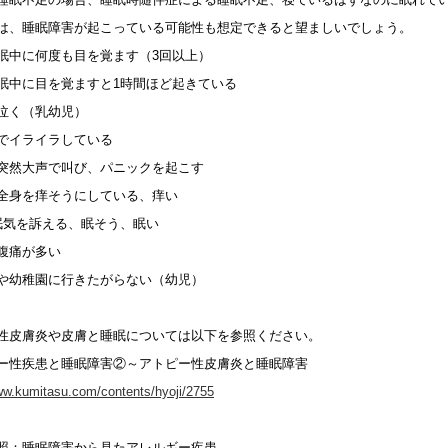
は、睡眠障害が起こっている可能性も想定できると望ましいでしょう。
眠中に何度も目を覚ます（3回以上）
眠中に目を覚ますと1時間ほど起きている
泣く（乳幼児）
でイライラしている
突然大声で叫び、パニックを起こす
全身を痒そうにしている、痒い
眠気を訴える、眠そう、眠い
腹痛が多い
や幼稚園に行きたがらない（幼児）
性皮膚炎や皮膚と睡眠については以下を参照ください。
ー性疾患と睡眠障害②～アトピー性皮膚炎と睡眠障害
ww.kumitasu.com/contents/hyoji/2755
照：睡眠障害から見たアレルギー疾患