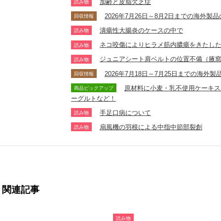
加齢と皮脂欠乏症
読み物
2026年7月26日～8月2日までの海外
回収情報
潰瘍性大腸炎のケースの中で
読み物
ネコ咬傷によりヒラメ筋内膿瘍をきたし
読み物
ジュニアシート肩ベルトの位置不備（腋
読み物
2026年7月18日～7月25日までの海
回収情報
原材料に小麦・乳不使用ケーキス
商品ピックアップ
ーグルトなど！
手足口病について
読み物
扇風機の羽根による中指中節部裂創
読み物
関連記事
読み物