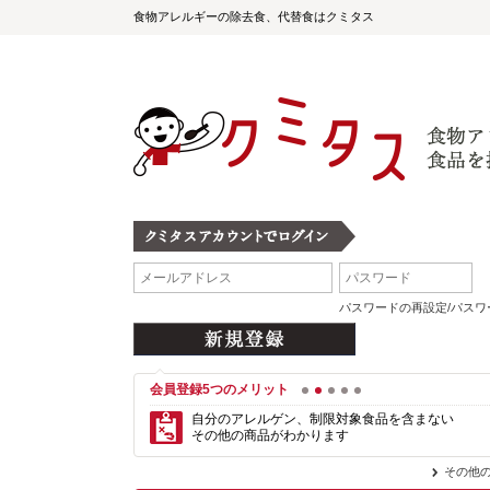
食物アレルギーの除去食、代替食はクミタス
パスワードの再設定/パス
会員登録5つのメリット
1
2
3
4
5
自分のアレルゲン、制限対象食品を含まない
その他の商品がわかります
その他