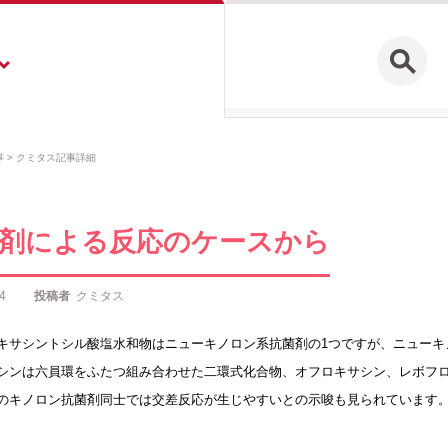
事
クミタス記事詳細
剤による反応のケースから
4
投稿者
クミタス
キサシントシル酸塩水和物はニューキノロン系抗菌剤の1つですが、ニューキ
シンは六員環をふたつ組み合わせた二環式化合物、オフロキサシン、レボフ
のキノロン抗菌剤同士では交差反応が生じやすいとの示唆も見られています