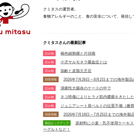
クミタスの運営者。
食物アレルギーのこと、食の安全について、発信し
クミタスさんの最新記事
褐色細胞腫と片頭痛
読み物
小児サルモネラ菌血症とは
読み物
加齢と皮脂欠乏症
読み物
2026年7月26日～8月2日までの海外
回収情報
潰瘍性大腸炎のケースの中で
読み物
ネコ咬傷によりヒラメ筋内膿瘍をきたし
読み物
ジュニアシート肩ベルトの位置不備（腋
読み物
2026年7月18日～7月25日までの海
回収情報
原材料に小麦・乳不使用ケーキス
商品ピックアップ
ーグルトなど！