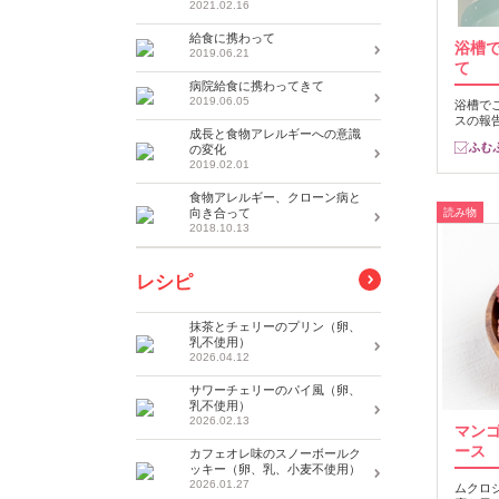
2021.02.16
給食に携わって
浴槽
2019.06.21
て
病院給食に携わってきて
2019.06.05
浴槽で
スの報
成長と食物アレルギーへの意識
の変化
2019.02.01
食物アレルギー、クローン病と
向き合って
読み物
2018.10.13
レシピ
抹茶とチェリーのプリン（卵、
乳不使用）
2026.04.12
サワーチェリーのパイ風（卵、
乳不使用）
2026.02.13
マン
ース
カフェオレ味のスノーボールク
ッキー（卵、乳、小麦不使用）
2026.01.27
ムクロ