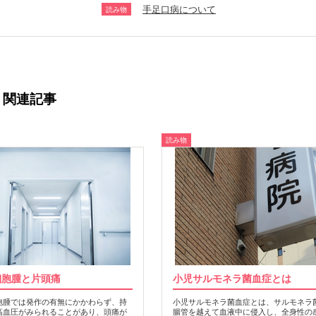
手足口病について
読み物
関連記事
読み物
細胞腫と片頭痛
小児サルモネラ菌血症とは
胞腫では発作の有無にかかわらず、持
小児サルモネラ菌血症とは、サルモネラ
高血圧がみられることがあり、頭痛が
腸管を越えて血液中に侵入し、全身性の