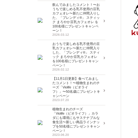
飲んでみましたコメント！〜お
うちで楽しめる乳不使用の豆乳
カフェオレ〜新たに仲間入りし
た、「ブレンディ®」 スティッ
ク まろやか豆乳カフェオレ を
100名様にプレゼントキャンペ
ーン！
2026.03.12
おうちで楽しめる乳不使用の豆
乳カフェオレ〜新たに仲間入り
した、「ブレンディ®」 スティ
ック まろやか豆乳カフェオレ
を100名様にプレゼントキャン
ペーン！
2026.02.12
【11月1日更新】食べてみまし
たコメント！〜植物生まれのチ
ーズ「Violife（ビオライ
フ）」〜50名歳にプレゼントキ
ャンペーン
2023.07.20
植物生まれのチーズ
「Violife（ビオライフ）」カラ
ダにも環境にもサステナブルな
食生活〜新しい商品ラインナッ
プを50名様にプレゼントキャン
ペーン！
2023.06.20