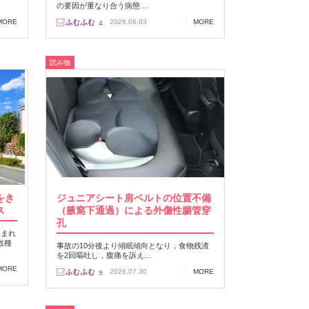
の要因が重なり合う病態…
MORE
2026.08.03
MORE
4
読み物
をき
ジュニアシート肩ベルトの位置不備
ス
（腋窩下通過）による外傷性腸管穿
孔
咬まれ
数種
事故の10分後より傾眠傾向となり，食物残渣
を2回嘔吐し，腹痛を訴え…
MORE
2026.07.30
MORE
9