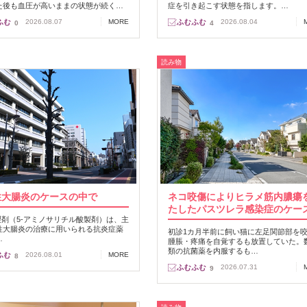
た後も血圧が高いままの状態が続く…
症を引き起こす状態を指します。…
2026.08.07
MORE
2026.08.04
0
4
読み物
性大腸炎のケースの中で
ネコ咬傷によりヒラメ筋内膿瘍
たしたパスツレラ感染症のケー
A製剤（5-アミノサリチル酸製剤）は、主
性大腸炎の治療に用いられる抗炎症薬
初診1カ月半前に飼い猫に左足関節部を
…
腫脹・疼痛を自覚するも放置していた。
類の抗菌薬を内服するも…
2026.08.01
MORE
8
2026.07.31
9