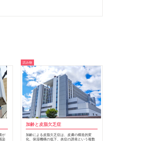
読み物
加齢と皮脂欠乏症
菌が
加齢による皮脂欠乏症は、皮膚の構造的変
感染
化、保湿機構の低下、炎症の誘発という複数