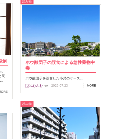
読み物
裂創
ホウ酸団子の誤食による急性薬物中
毒
た、
と明
ホウ酸団子を誤食した小児のケース…
た、
2026.07.23
MORE
12
MORE
読み物