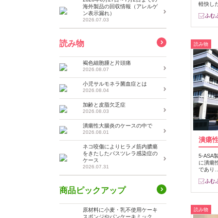
軽快し
海外製品の回収情報（アレルゲ
ン表示漏れ）
2026.07.03
読み物
読み物
褐色細胞腫と片頭痛
2026.08.07
小児サルモネラ菌血症とは
2026.08.04
加齢と皮脂欠乏症
2026.08.03
潰瘍性大腸炎のケースの中で
2026.08.01
潰瘍
ネコ咬傷によりヒラメ筋内膿瘍
をきたしたパスツレラ感染症の
5-AS
ケース
に潰瘍
2026.07.31
であり
商品ピックアップ
原材料に小麦・乳不使用ケーキ
読み物
スポンジやパンケーキミック