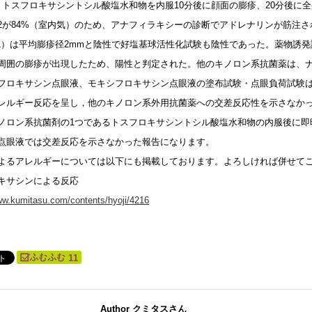
。トスフロキサシントシル酸塩水和物を内服10分後に顔面の膨疹、20分後に
O2が84%（室内気）のため、アナフィラキシーの診断でアドレナリンが筋注
g/mL）は平均膨疹径2mmと陰性で好塩基球活性化試験も陰性であった。薬物誘
周囲の膨疹が出現したため、陽性と判定された。他のキノロン系抗菌薬は、
フロキサシン点眼液、モキシフロキサシン点眼液の塗布試験・点眼負荷試験
レルギー反応を呈し，他のキノロン系外用抗菌薬への交差反応性を示さなか
ノロン系抗菌剤の1つであるトスフロキサシントシル酸塩水和物の内服後に即
点眼液では交差反応を示さなかった報告になります。
よるアレルギーについては以下にも掲載しております。よろしければ併せて
キサシンによる反応
ww.kumitasu.com/contents/hyoji/4216
11
Author クミタスさん