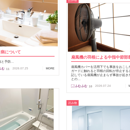
読み物
口病について
扇風機の羽根による中指中節部
病と予防…
扇風機カバーを活用下でも事故をおこし
2026.07.25
MORE
11
ガードに触れると羽根の回転が停止する
記している扇風機が止まらず事故が起き
との…
2026.07.24
10
読み物