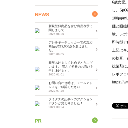
6歳女児
し、Sp
NEWS
100μ
腫と眼瞼
新規登録商品を含む商品表示に
関しまして
験、レボ
2026.06.26
即時型ア
アレルギーチェッカーでの対応
商品が219,000点を超えまし
上記はキ
た。
2026.06.05
の軟膏、
新年あけましておめでとうござ
抗菌剤に
います。 謹んで初春のお喜びを
申し上げます。
レボフロ
2026.01.01
https://w
お問い合わせ時は、メールアド
レスをご確認ください
2022.07.25
クミタスの記事へのアクション
ボタンが変わりました！
2021.03.24
PR