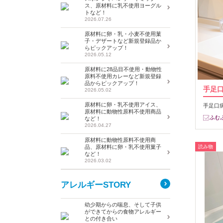
ス、原材料に乳不使用ヨーグル
トなど！
2026.07.26
原材料に卵・乳・小麦不使用菓
子・デザートなど新規登録品か
らピックアップ！
2026.05.12
原材料に28品目不使用・動物性
原料不使用カレーなど新規登録
品からピックアップ！
手足
2026.05.02
原材料に卵・乳不使用アイス、
手足口
原材料に動物性原料不使用商品
など！
2026.04.27
原材料に動物性原料不使用商
品、原材料に卵・乳不使用菓子
読み物
など！
2026.03.02
アレルギーSTORY
幼少期からの喘息、そして子供
ができてからの食物アレルギー
との付き合い