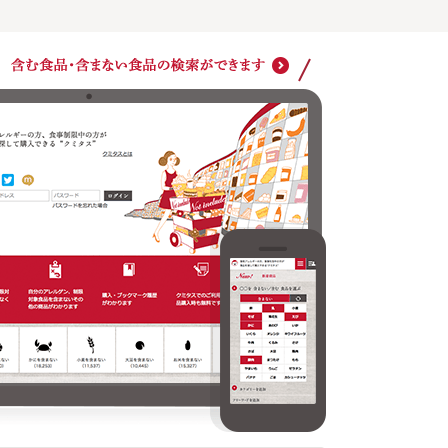
ショッ
クミタスでのご利用は商品購入時も無料です
どの商