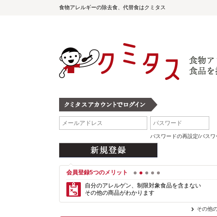
食物アレルギーの除去食、代替食はクミタス
パスワードの再設定/パス
会員登録5つのメリット
1
2
3
4
5
自分のアレルゲン、制限対象食品を含まない
その他の商品がわかります
その他