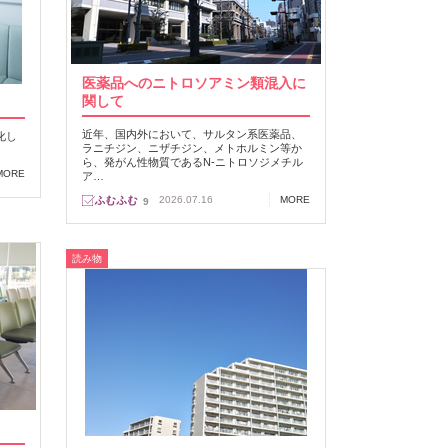
医薬品へのニトロソアミン類混入に
関して
近年、国内外において、サルタン系医薬品、
化し
ラニチジン、ニザチジン、メトホルミン等か
ら、発がん性物質であるN‐ニトロソジメチル
MORE
ア…
2026.07.16
MORE
9
読み物