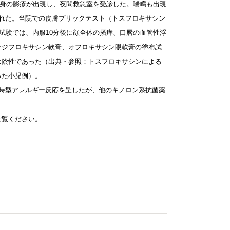
全身の膨疹が出現し、夜間救急室を受診した。喘鳴も出現
された。当院での皮膚プリックテスト（トスフロキサシン
発試験では、内服10分後に顔全体の掻痒、口唇の血管性浮
ナジフロキサシン軟膏、オフロキサシン眼軟膏の塗布試
は陰性であった（出典・参照：トスフロキサシンによる
った小児例）。
時型アレルギー反応を呈したが、他のキノロン系抗菌薬
ご覧ください。