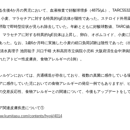
生後4か月の男児において、血液検査で好酸球増多（4875/μL）、TARC5532pg/
、小麦、マラセチアに対する特異的IgE抗体が陽性であった。ステロイド外用
摂取で即時型症状が見られ除去していた。年齢とともに好酸球数値、TARC
、マラセチアに対する特異的IgE抗体は上昇し、卵白、オボムコイド、小麦に対
あった。なお、1歳6か月時に実施した小麦の経口負荷試験は陰性であった（
 清水真理子 池田聡子 川口千晴 大和高田市立病院小児科 大阪府済生会中津病
れたアトピー性皮膚炎、食物アレルギーの1例）。
レルゲンにおいては、共通構造が存在しており、複数の真菌に感作している
アに感作していた児においての食物アレルギーの発症一例でもありますが、
の交差反応性、食物アレルギーとの関連について、今後もアップデートをし
ア関連皮膚疾患について①
ww.kumitasu.com/contents/hyoji/4014