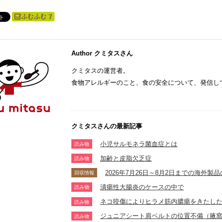
7
Author クミタスさん
クミタスの運営者。
食物アレルギーのこと、食の安全について、発信し
クミタスさんの最新記事
小児サルモネラ菌血症とは
読み物
加齢と皮脂欠乏症
読み物
2026年7月26日～8月2日までの海外
回収情報
潰瘍性大腸炎のケースの中で
読み物
ネコ咬傷によりヒラメ筋内膿瘍をきたし
読み物
ジュニアシート肩ベルトの位置不備（腋
読み物