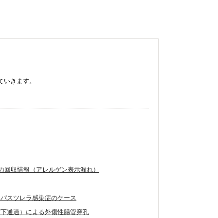
ていきます。
製品の回収情報（アレルゲン表示漏れ）
たパスツレラ感染症のケース
窩下通過）による外傷性腸管穿孔