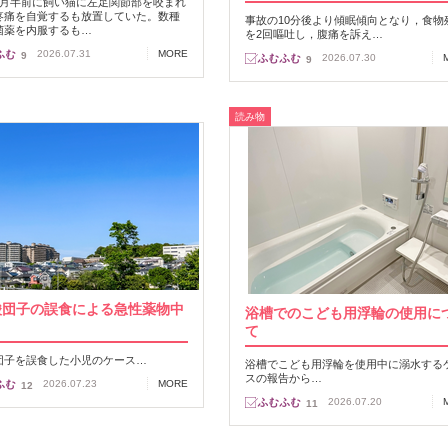
カ月半前に飼い猫に左足関節部を咬まれ
疼痛を自覚するも放置していた。数種
事故の10分後より傾眠傾向となり，食物
菌薬を内服するも…
を2回嘔吐し，腹痛を訴え…
2026.07.31
MORE
9
2026.07.30
9
読み物
酸団子の誤食による急性薬物中
浴槽でのこども用浮輪の使用に
て
団子を誤食した小児のケース…
浴槽でこども用浮輪を使用中に溺水する
スの報告から…
2026.07.23
MORE
12
2026.07.20
11