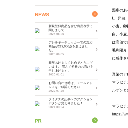
湿疹のある
NEWS
L、卵白
小麦、卵
新規登録商品を含む商品表示に
関しまして
白、小麦
2026.06.26
は高値で
アレルギーチェッカーでの対応
商品が219,000点を超えまし
毛利陽介
た。
2026.06.05
に感作さ
新年あけましておめでとうござ
います。 謹んで初春のお喜びを
申し上げます。
真菌のア
2026.01.01
マラセチ
お問い合わせ時は、メールアド
レスをご確認ください
ルゲンと
2022.07.25
クミタスの記事へのアクション
ボタンが変わりました！
マラセチ
2021.03.24
https://w
PR