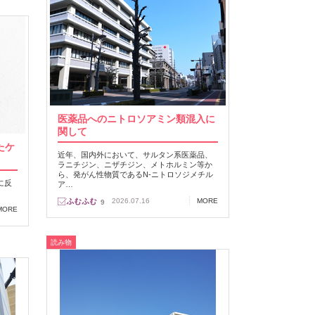
医薬品へのニトロソアミン類混入に
関して
たケ
近年、国内外において、サルタン系医薬品、
ラニチジン、ニザチジン、メトホルミン等か
ら、発がん性物質であるN‐ニトロソジメチル
に反
ア…
2026.07.16
MORE
9
MORE
読み物