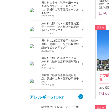
初診1
原材料に小麦・乳不使用ケーキ
腫脹・
スポンジやパンケーキミック
類の抗
ス、原材料に乳不使用ヨーグル
トなど！
2026.07.26
原材料に卵・乳・小麦不使用菓
子・デザートなど新規登録品か
読み物
らピックアップ！
2026.05.12
原材料に28品目不使用・動物性
原料不使用カレーなど新規登録
品からピックアップ！
2026.05.02
原材料に卵・乳不使用アイス、
原材料に動物性原料不使用商品
など！
2026.04.27
ホウ
原材料に動物性原料不使用商
品、原材料に卵・乳不使用菓子
毒
など！
2026.03.02
ホウ酸
アレルギーSTORY
幼少期からの喘息、そして子供
読み物