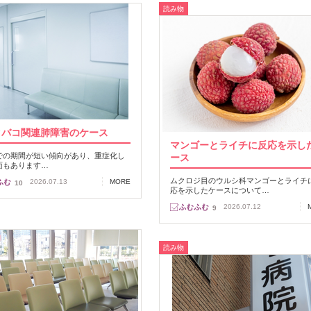
読み物
タバコ関連肺障害のケース
マンゴーとライチに反応を示し
での期間が短い傾向があり、重症化し
ース
面もあります…
ムクロジ目のウルシ科マンゴーとライチ
2026.07.13
MORE
10
応を示したケースについて…
2026.07.12
9
読み物