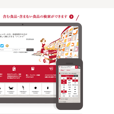
ショッ
クミタスでのご利用は商品購入時も無料です
どの商