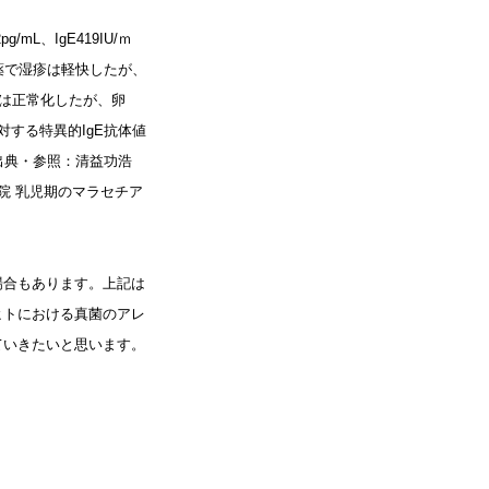
mL、IgE419IU/ｍ
薬で湿疹は軽快したが、
値は正常化したが、卵
する特異的IgE抗体値
出典・参照：清益功浩
院 乳児期のマラセチア
場合もあります。上記は
ヒトにおける真菌のアレ
ていきたいと思います。