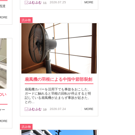
2026.07.25
MORE
11
残渣
MORE
読み物
扇風機の羽根による中指中節部裂創
扇風機カバーを活用下でも事故をおこした、
ガードに触れると羽根の回転が停止すると明
つい
記している扇風機が止まらず事故が起きた、
との…
2026.07.24
MORE
ケー
10
MORE
読み物