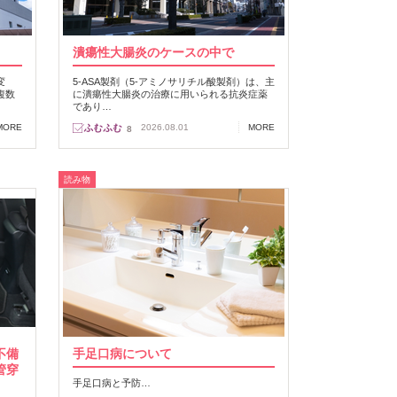
潰瘍性大腸炎のケースの中で
変
5-ASA製剤（5-アミノサリチル酸製剤）は、主
複数
に潰瘍性大腸炎の治療に用いられる抗炎症薬
であり…
MORE
2026.08.01
MORE
8
読み物
不備
手足口病について
管穿
手足口病と予防…