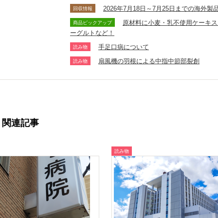
2026年7月18日～7月25日までの海
回収情報
原材料に小麦・乳不使用ケーキス
商品ピックアップ
ーグルトなど！
手足口病について
読み物
扇風機の羽根による中指中節部裂創
読み物
関連記事
読み物