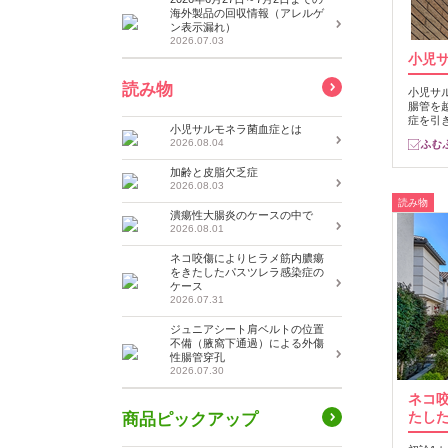
海外製品の回収情報（アレルゲ
ン表示漏れ）
2026.07.03
小児
読み物
小児サ
腸管を
症を引
小児サルモネラ菌血症とは
2026.08.04
加齢と皮脂欠乏症
2026.08.03
読み物
潰瘍性大腸炎のケースの中で
2026.08.01
ネコ咬傷によりヒラメ筋内膿瘍
をきたしたパスツレラ感染症の
ケース
2026.07.31
ジュニアシート肩ベルトの位置
不備（腋窩下通過）による外傷
性腸管穿孔
2026.07.30
ネコ
たし
商品ピックアップ