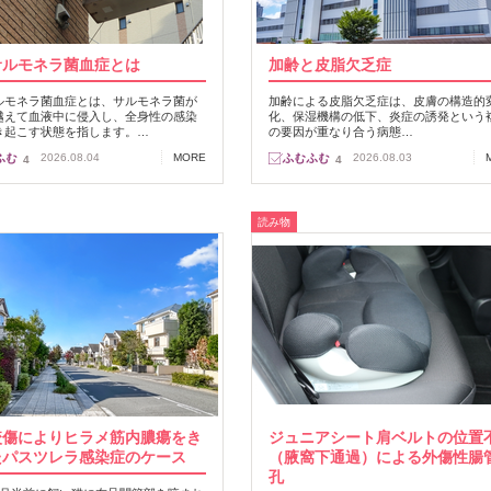
サルモネラ菌血症とは
加齢と皮脂欠乏症
ルモネラ菌血症とは、サルモネラ菌が
加齢による皮脂欠乏症は、皮膚の構造的
越えて血液中に侵入し、全身性の感染
化、保湿機構の低下、炎症の誘発という
き起こす状態を指します。…
の要因が重なり合う病態…
2026.08.04
MORE
2026.08.03
4
4
読み物
咬傷によりヒラメ筋内膿瘍をき
ジュニアシート肩ベルトの位置
たパスツレラ感染症のケース
（腋窩下通過）による外傷性腸
孔