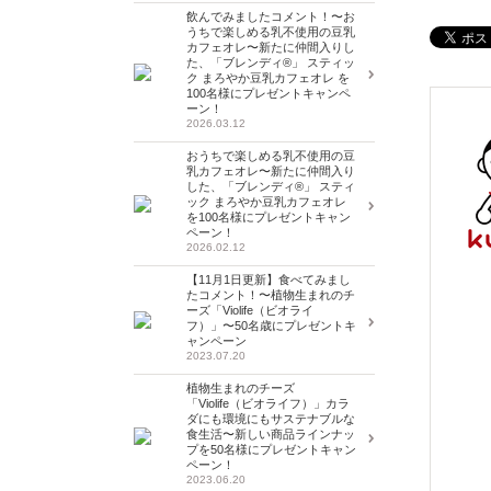
飲んでみましたコメント！〜お
うちで楽しめる乳不使用の豆乳
カフェオレ〜新たに仲間入りし
た、「ブレンディ®」 スティッ
ク まろやか豆乳カフェオレ を
100名様にプレゼントキャンペ
ーン！
2026.03.12
おうちで楽しめる乳不使用の豆
乳カフェオレ〜新たに仲間入り
した、「ブレンディ®」 スティ
ック まろやか豆乳カフェオレ
を100名様にプレゼントキャン
ペーン！
2026.02.12
【11月1日更新】食べてみまし
たコメント！〜植物生まれのチ
ーズ「Violife（ビオライ
フ）」〜50名歳にプレゼントキ
ャンペーン
2023.07.20
植物生まれのチーズ
「Violife（ビオライフ）」カラ
ダにも環境にもサステナブルな
食生活〜新しい商品ラインナッ
プを50名様にプレゼントキャン
ペーン！
2023.06.20