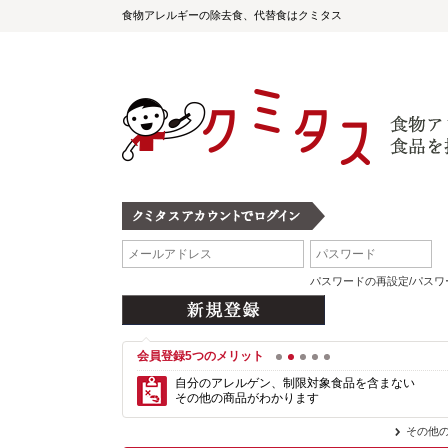
食物アレルギーの除去食、代替食はクミタス
パスワードの再設定/パス
会員登録5つのメリット
1
2
3
4
5
自分のアレルゲン、制限対象食品を含まない
その他の商品がわかります
その他