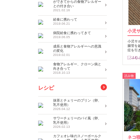
ができてからの食物アレルギー
との付き合い
2021.02.16
給食に携わって
2019.06.21
小児
病院給食に携わってきて
2019.06.05
小児サ
腸管を
成長と食物アレルギーへの意識
症を引
の変化
2019.02.01
食物アレルギー、クローン病と
向き合って
2018.10.13
読み物
レシピ
抹茶とチェリーのプリン（卵、
乳不使用）
2026.04.12
サワーチェリーのパイ風（卵、
乳不使用）
2026.02.13
カフェオレ味のスノーボールク
ネコ