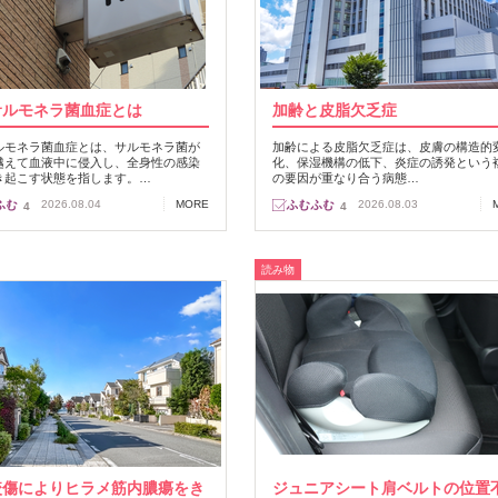
サルモネラ菌血症とは
加齢と皮脂欠乏症
ルモネラ菌血症とは、サルモネラ菌が
加齢による皮脂欠乏症は、皮膚の構造的
越えて血液中に侵入し、全身性の感染
化、保湿機構の低下、炎症の誘発という
き起こす状態を指します。…
の要因が重なり合う病態…
2026.08.04
MORE
2026.08.03
4
4
読み物
咬傷によりヒラメ筋内膿瘍をき
ジュニアシート肩ベルトの位置