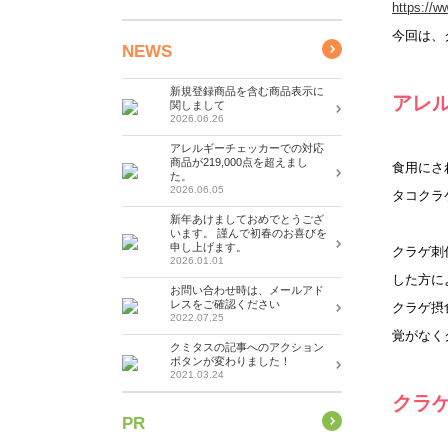
https://w
今回は、
NEWS
新規登録商品を含む商品表示に
アレ
関しまして
2026.06.26
アレルギーチェッカーでの対応
商品が219,000点を超えまし
食用にさ
た。
2026.06.05
タコクラ
新年あけましておめでとうござ
います。 謹んで初春のお喜びを
申し上げます。
クラゲ刺
2026.01.01
した方に
お問い合わせ時は、メールアド
レスをご確認ください
クラゲ摂
2022.07.25
覚がなく
クミタスの記事へのアクション
ボタンが変わりました！
2021.03.24
クラ
PR