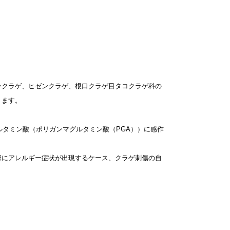
ンクラゲ、ヒゼンクラゲ、根口クラゲ目タコクラゲ科の
ります。
ルタミン酸（ポリガンマグルタミン酸（PGA））に感作
際にアレルギー症状が出現するケース、クラゲ刺傷の自