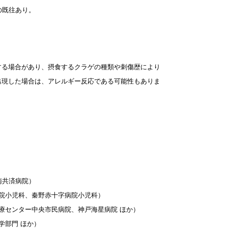
の既往あり。
する場合があり、摂食するクラゲの種類や刺傷歴により
出現した場合は、アレルギー反応である可能性もありま
南共済病院）
院小児科、秦野赤十字病院小児科）
療センター中央市民病院、神戸海星病院 ほか）
学部門 ほか）