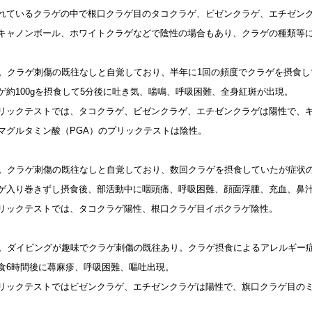
れているクラゲの中で根口クラゲ目のタコクラゲ、ビゼンクラゲ、エチゼン
キャノンボール、ホワイトクラゲなどで陰性の場合もあり、クラゲの種類等
児。クラゲ刺傷の既往なしと自覚しており、半年に1回の頻度でクラゲを摂食
ゲ約100gを摂食して5分後に吐き気、喘鳴、呼吸困難、全身紅斑が出現。
リックテストでは、タコクラゲ、ビゼンクラゲ、エチゼンクラゲは陽性で、
マグルタミン酸（PGA）のプリックテストは陰性。
児。クラゲ刺傷の既往なしと自覚しており、数回クラゲを摂食していたが症状
ゲ入り巻きずし摂食後、部活動中に咽頭痛、呼吸困難、顔面浮腫、充血、鼻
リックテストでは、タコクラゲ陽性、根口クラゲ目イボクラゲ陰性。
性。ダイビングが趣味でクラゲ刺傷の既往あり。クラゲ摂食によるアレルギー
食6時間後に蕁麻疹、呼吸困難、嘔吐出現。
リックテストではビゼンクラゲ、エチゼンクラゲは陽性で、旗口クラゲ目の