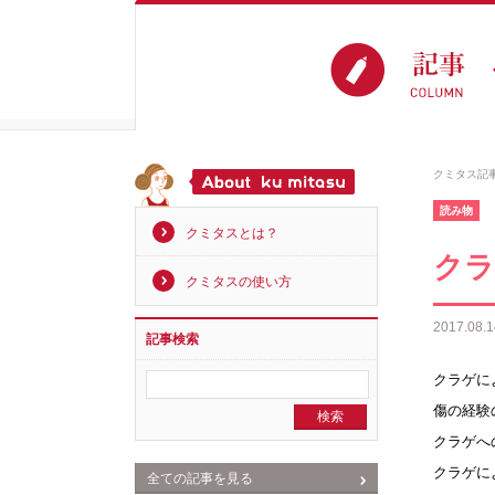
クミタス記
読み物
クミタスとは？
クラ
クミタスの使い方
2017.08.1
記事検索
クラゲに
傷の経験
クラゲへ
クラゲに
全ての記事を見る