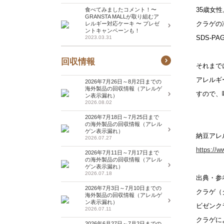
35歳女
食べてみましたコメント！〜
GRANSTA MALLが取り組むア
クラゲの
レルギー対応ケーキ 〜 プレゼ
ントキャンペーンも！
SDS-
2023.03.31
回収情報
それまで
アレルギ
2026年7月26日～8月2日までの
海外製品の回収情報（アレルゲ
すので、
ン表示漏れ）
2026.08.02
2026年7月18日～7月25日まで
の海外製品の回収情報（アレル
ゲン表示漏れ）
納豆アレ
2026.07.27
https://w
2026年7月11日～7月17日まで
の海外製品の回収情報（アレル
ゲン表示漏れ）
2026.07.18
出典・参
2026年7月3日～7月10日までの
クラゲ（
海外製品の回収情報（アレルゲ
ン表示漏れ）
ビゼンク
2026.07.11
クラゲに
2026年6月27日～7月2日までの