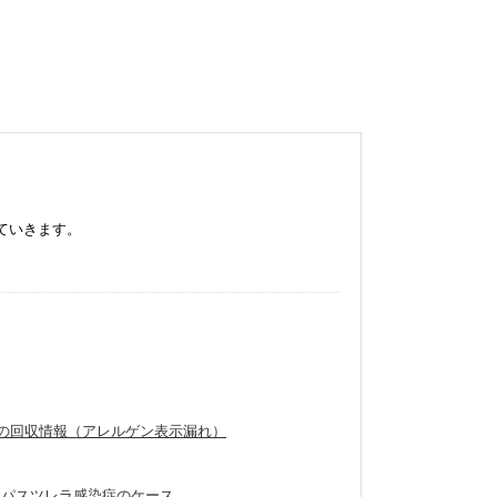
ていきます。
製品の回収情報（アレルゲン表示漏れ）
たパスツレラ感染症のケース