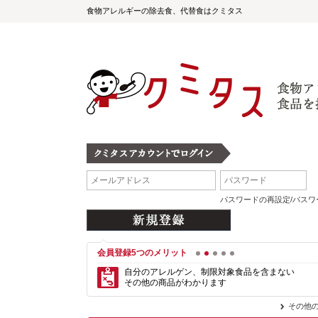
食物アレルギーの除去食、代替食はクミタス
パスワードの再設定/パス
会員登録5つのメリット
1
2
3
4
5
自分のアレルゲン、制限対象食品を含まない
その他の商品がわかります
その他