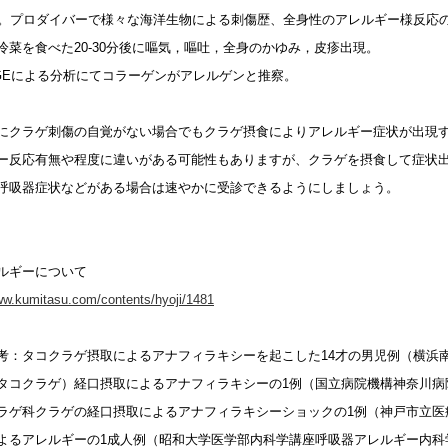
性。プロダイバーで様々な海洋生物による刺傷歴、全身性のアレルギー様反応
冷菜を食べた20-30分後に嘔気，嘔吐，全身のかゆみ，皮疹出現。
PAGEによる分析にてコラーゲンがアレルゲンと推察。
にクラゲ刺傷の自覚がない場合でもクラゲ摂食によりアレルギー症状が出現
ー反応有無や程度に違いがある可能性もありますが、クラゲを摂食して症状
呼吸器症状などがある場合は速やかに受診できるようにしましょう。
ルギーについて
ww.kumitasu.com/contents/hyoji/1481
考：タコクラゲ摂取によるアナフィラキシーを起こした14才の男児例（横浜
タコクラゲ）経口摂取によるアナフィラキシーの1例（国立病院機構神奈川病
ラゲ科クラゲの経口摂取によるアナフィラキシーショックの1例（神戸市立医
よるアレルギーの1成人例（昭和大学医学部内科学講座呼吸器アレルギー内科