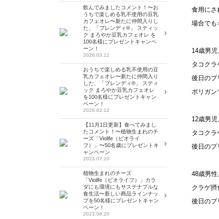
飲んでみましたコメント！〜お
食用にさ
うちで楽しめる乳不使用の豆乳
カフェオレ〜新たに仲間入りし
場合でも
た、「ブレンディ®」 スティッ
ク まろやか豆乳カフェオレ を
100名様にプレゼントキャンペ
ーン！
14歳男
2026.03.12
タコクラ
おうちで楽しめる乳不使用の豆
乳カフェオレ〜新たに仲間入り
後日のプ
した、「ブレンディ®」 スティ
ック まろやか豆乳カフェオレ
ポリガン
を100名様にプレゼントキャン
ペーン！
2026.02.12
12歳男
【11月1日更新】食べてみまし
たコメント！〜植物生まれのチ
タコクラ
ーズ「Violife（ビオライ
フ）」〜50名歳にプレゼントキ
後日のプ
ャンペーン
2023.07.20
植物生まれのチーズ
48歳男
「Violife（ビオライフ）」カラ
ダにも環境にもサステナブルな
クラゲ摂
食生活〜新しい商品ラインナッ
プを50名様にプレゼントキャン
後日のプ
ペーン！
2023.06.20