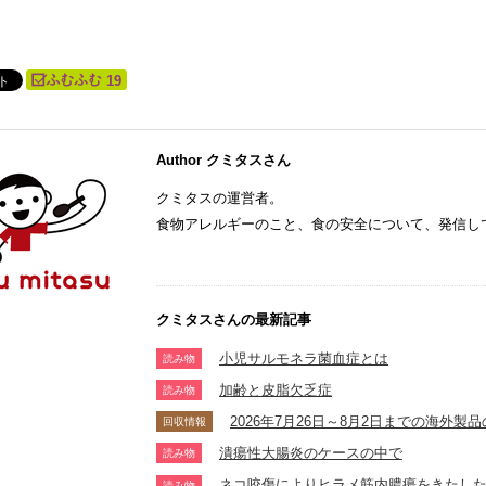
19
Author クミタスさん
クミタスの運営者。
食物アレルギーのこと、食の安全について、発信し
クミタスさんの最新記事
小児サルモネラ菌血症とは
読み物
加齢と皮脂欠乏症
読み物
2026年7月26日～8月2日までの海外
回収情報
潰瘍性大腸炎のケースの中で
読み物
ネコ咬傷によりヒラメ筋内膿瘍をきたし
読み物