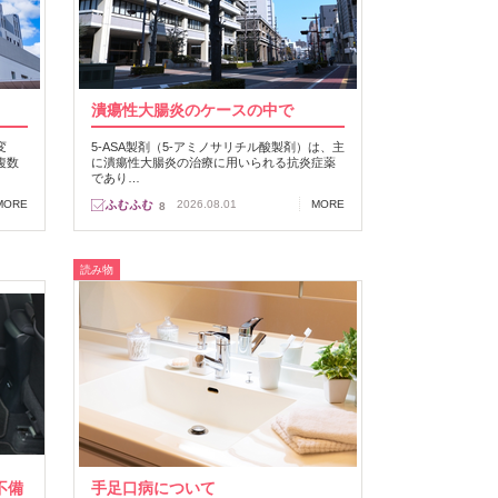
潰瘍性大腸炎のケースの中で
変
5-ASA製剤（5-アミノサリチル酸製剤）は、主
複数
に潰瘍性大腸炎の治療に用いられる抗炎症薬
であり…
MORE
2026.08.01
MORE
8
読み物
不備
手足口病について