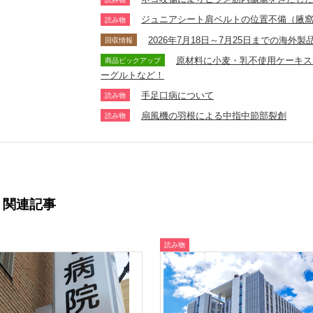
ジュニアシート肩ベルトの位置不備（腋
読み物
2026年7月18日～7月25日までの海
回収情報
原材料に小麦・乳不使用ケーキス
商品ピックアップ
ーグルトなど！
手足口病について
読み物
扇風機の羽根による中指中節部裂創
読み物
関連記事
読み物