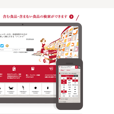
ショッ
クミタスでのご利用は商品購入時も無料です
どの商