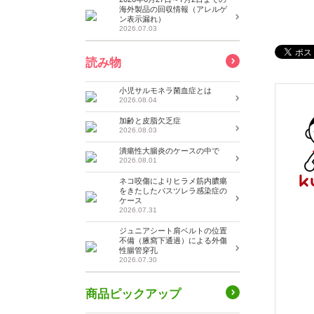
海外製品の回収情報（アレルゲ
ン表示漏れ）
2026.07.03
読み物
小児サルモネラ菌血症とは
2026.08.04
加齢と皮脂欠乏症
2026.08.03
潰瘍性大腸炎のケースの中で
2026.08.01
ネコ咬傷によりヒラメ筋内膿瘍
をきたしたパスツレラ感染症の
ケース
2026.07.31
ジュニアシート肩ベルトの位置
不備（腋窩下通過）による外傷
性腸管穿孔
2026.07.30
商品ピックアップ