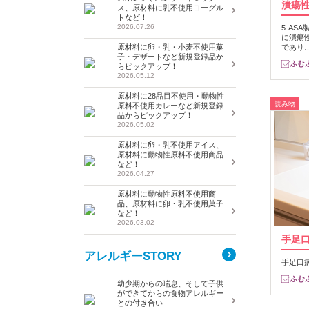
潰瘍
ス、原材料に乳不使用ヨーグル
トなど！
2026.07.26
5-AS
に潰瘍
原材料に卵・乳・小麦不使用菓
であり
子・デザートなど新規登録品か
らピックアップ！
2026.05.12
原材料に28品目不使用・動物性
読み物
原料不使用カレーなど新規登録
品からピックアップ！
2026.05.02
原材料に卵・乳不使用アイス、
原材料に動物性原料不使用商品
など！
2026.04.27
原材料に動物性原料不使用商
品、原材料に卵・乳不使用菓子
など！
2026.03.02
手足
アレルギーSTORY
手足口
幼少期からの喘息、そして子供
ができてからの食物アレルギー
との付き合い