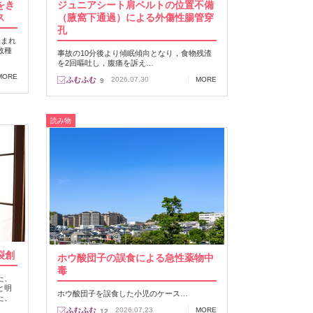
をき
ジュニアシート肩ベルトの位置不備
ス
（腋窩下通過）による外傷性腸管穿
孔
咬まれ
数種
事故の10分後より傾眠傾向となり，食物残渣
を2回嘔吐し，腹痛を訴え…
MORE
2026.07.30
MORE
9
読み物
裂創
ホウ酸団子の誤食による急性薬物中
毒
た、
と明
ホウ酸団子を誤食した小児のケース…
た、
2026.07.23
MORE
12