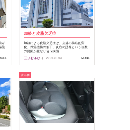
加齢と皮脂欠乏症
菌が
加齢による皮脂欠乏症は、皮膚の構造的変
感染
化、保湿機構の低下、炎症の誘発という複数
の要因が重なり合う病態…
MORE
2026.08.03
MORE
4
読み物