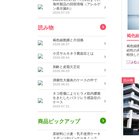
海外製品の回収情報（アレルゲ
ン表示漏れ）
2026.07.03
読み物
褐色
褐色細胞腫と片頭痛
2026.08.07
褐色細
続性の
小児サルモネラ菌血症とは
軽快し
2026.08.04
加齢と皮脂欠乏症
2026.08.03
潰瘍性大腸炎のケースの中で
読み物
2026.08.01
ネコ咬傷によりヒラメ筋内膿瘍
をきたしたパスツレラ感染症の
ケース
2026.07.31
商品ピックアップ
原材料に小麦・乳不使用ケーキ
スポンジやパンケーキミック