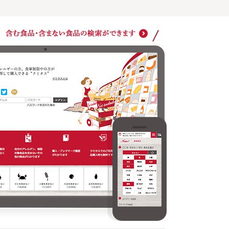
ショッ
クミタスでのご利用は商品購入時も無料です
どの商