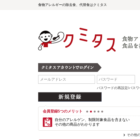
食物アレルギーの除去食、代替食はクミタス
パスワードの再設定/パス
会員登録5つのメリット
1
2
3
4
5
自分のアレルゲン、制限対象食品を含まない
その他の商品がわかります
その他