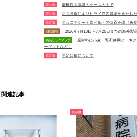
潰瘍性大腸炎のケースの中で
読み物
ネコ咬傷によりヒラメ筋内膿瘍をきたし
読み物
ジュニアシート肩ベルトの位置不備（腋
読み物
2026年7月18日～7月25日までの海
回収情報
原材料に小麦・乳不使用ケーキス
商品ピックアップ
ーグルトなど！
手足口病について
読み物
関連記事
読み物