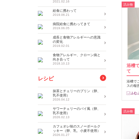
2021.02.16
読み物
給食に携わって
2019.06.21
病院給食に携わってきて
2019.06.05
成長と食物アレルギーへの意識
の変化
2019.02.01
食物アレルギー、クローン病と
向き合って
2018.10.13
浴槽
て
レシピ
浴槽で
スの報
抹茶とチェリーのプリン（卵、
乳不使用）
2026.04.12
サワーチェリーのパイ風（卵、
読み物
乳不使用）
2026.02.13
カフェオレ味のスノーボールク
ッキー（卵、乳、小麦不使用）
2026.01.27