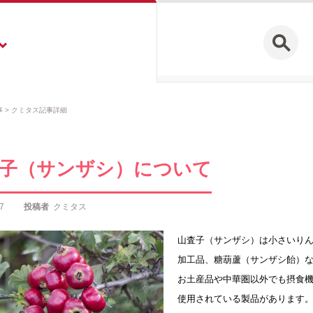
事
クミタス記事詳細
子（サンザシ）について
7
投稿者
クミタス
山査子（サンザシ）は小さいりん
加工品、糖葫蘆（サンザシ飴）
お土産品や中華圏以外でも摂食機
使用されている製品があります