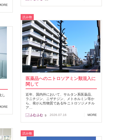
MORE
読み物
医薬品へのニトロソアミン類混入に
関して
近年、国内外において、サルタン系医薬品、
化し
ラニチジン、ニザチジン、メトホルミン等か
ら、発がん性物質であるN‐ニトロソジメチル
MORE
ア…
2026.07.16
MORE
9
読み物