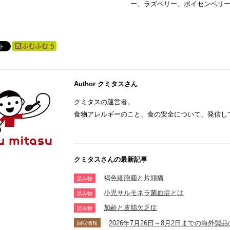
ー、ラズベリー、ボイセンベリ
5
Author クミタスさん
クミタスの運営者。
食物アレルギーのこと、食の安全について、発信し
クミタスさんの最新記事
褐色細胞腫と片頭痛
読み物
小児サルモネラ菌血症とは
読み物
加齢と皮脂欠乏症
読み物
2026年7月26日～8月2日までの海外
回収情報