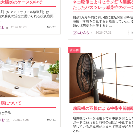
性大腸炎のケースの中で
ネコ咬傷によりヒラメ筋内膿瘍
たしたパスツレラ感染症のケー
A製剤（5-アミノサリチル酸製剤）は、主
性大腸炎の治療に用いられる抗炎症薬
初診1カ月半前に飼い猫に左足関節部を
…
腫脹・疼痛を自覚するも放置していた。
類の抗菌薬を内服するも…
2026.08.01
MORE
8
2026.07.31
9
読み物
口病について
扇風機の羽根による中指中節部
病と予防…
扇風機カバーを活用下でも事故をおこし
2026.07.25
MORE
11
ガードに触れると羽根の回転が停止する
記している扇風機が止まらず事故が起き
との…