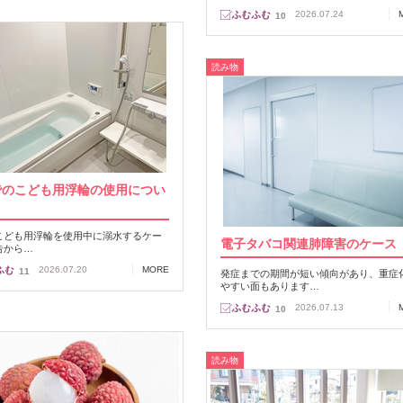
2026.07.24
10
読み物
でのこども用浮輪の使用につい
こども用浮輪を使用中に溺水するケー
電子タバコ関連肺障害のケース
告から…
2026.07.20
MORE
11
発症までの期間が短い傾向があり、重症
やすい面もあります…
2026.07.13
10
読み物