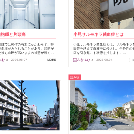
細胞腫と片頭痛
小児サルモネラ菌血症とは
胞腫では発作の有無にかかわらず、持
小児サルモネラ菌血症とは、サルモネラ
高血圧がみられることがあり、頭痛が
腸管を越えて血液中に侵入し、全身性の
た後も血圧が高いままの状態が続く…
症を引き起こす状態を指します。…
2026.08.07
MORE
2026.08.04
0
4
読み物