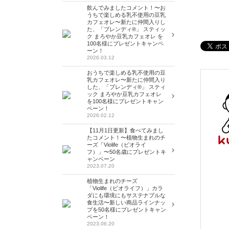
飲んでみましたコメント！〜お
うちで楽しめる乳不使用の豆乳
カフェオレ〜新たに仲間入りし
た、「ブレンディ®」 スティッ
ク まろやか豆乳カフェオレ を
100名様にプレゼントキャンペ
ーン！
2026.03.12
おうちで楽しめる乳不使用の豆
乳カフェオレ〜新たに仲間入り
した、「ブレンディ®」 スティ
ック まろやか豆乳カフェオレ
を100名様にプレゼントキャン
ペーン！
2026.02.12
【11月1日更新】食べてみまし
たコメント！〜植物生まれのチ
ーズ「Violife（ビオライ
フ）」〜50名歳にプレゼントキ
ャンペーン
2023.07.20
植物生まれのチーズ
「Violife（ビオライフ）」カラ
ダにも環境にもサステナブルな
食生活〜新しい商品ラインナッ
プを50名様にプレゼントキャン
ペーン！
2023.06.20