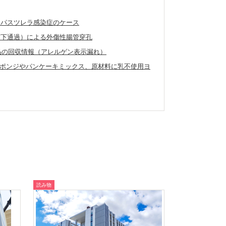
たパスツレラ感染症のケース
窩下通過）による外傷性腸管穿孔
外製品の回収情報（アレルゲン表示漏れ）
ポンジやパンケーキミックス、原材料に乳不使用ヨ
読み物