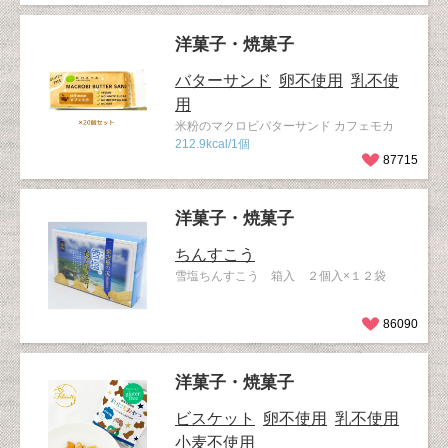
洋菓子・焼菓子
バターサンド
卵不使用
乳不使
用
米粉のマクロビバターサンド カフェモカ
212.9kcal/1個
87715
洋菓子・焼菓子
ちんすこう
雪塩ちんすこう 箱入 ２個入×１２袋
86090
洋菓子・焼菓子
ビスケット
卵不使用
乳不使用
小麦不使用