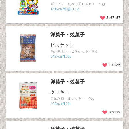
ギンビス たべっ子ＢＡＢＹ 63g
141kcal/半袋31.5g
3167157
洋菓子・焼菓子
ビスケット
高知家ミレービスケット 120g
542kcal/100g
110186
洋菓子・焼菓子
クッキー
こめ粉ロールクッキー 40g
409kcal/100g
109239