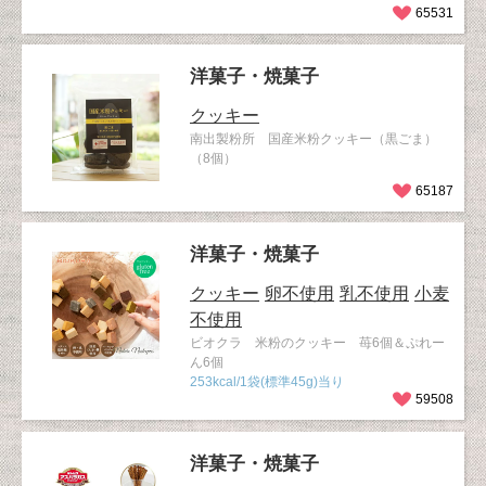
65531
洋菓子・焼菓子
クッキー
南出製粉所 国産米粉クッキー（黒ごま）
（8個）
65187
洋菓子・焼菓子
クッキー
卵不使用
乳不使用
小麦
不使用
ビオクラ 米粉のクッキー 苺6個＆ぷれー
ん6個
253kcal/1袋(標準45g)当り
59508
洋菓子・焼菓子