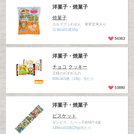
洋菓子・焼菓子
焼菓子
カルマグふわせん 発芽玄米入り
113kcal/1袋30g
54363
洋菓子・焼菓子
チョコ
クッキー
王様のわすれもの
80kcal/1枚（18g）当たり
53880
洋菓子・焼菓子
ビスケット
ギンビス たべっ子BABY 4連
128kcal/2袋(28g)当たり