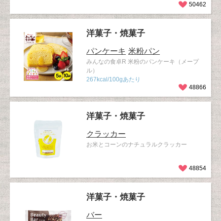
50462
洋菓子・焼菓子
パンケーキ
米粉パン
みんなの食卓R 米粉のパンケーキ（メープ
ル）
267kcal/100gあたり
48866
洋菓子・焼菓子
クラッカー
お米とコーンのナチュラルクラッカー
48854
洋菓子・焼菓子
バー