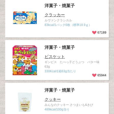
洋菓子・焼菓子
クラッカー
ルヴァンクラシカル
83kcal/1パック6枚（標準18.9ｇ）
67189
洋菓子・焼菓子
ビスケット
ギンビス たべっ子どうぶつ バター味
63g
330Kcal/1箱63g当たり
65944
洋菓子・焼菓子
クッキー
みんなのクッキー さつまいも&きび
489kcal/100g当り