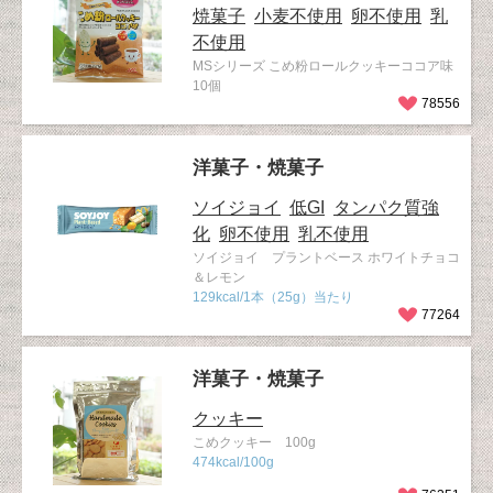
焼菓子
小麦不使用
卵不使用
乳
不使用
MSシリーズ こめ粉ロールクッキーココア味
10個
78556
洋菓子・焼菓子
ソイジョイ
低GI
タンパク質強
化
卵不使用
乳不使用
ソイジョイ プラントベース ホワイトチョコ
＆レモン
129kcal/1本（25g）当たり
77264
洋菓子・焼菓子
クッキー
こめクッキー 100g
474kcal/100g