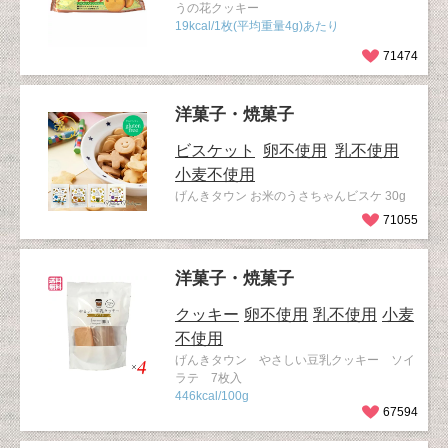
うの花クッキー
19kcal/1枚(平均重量4g)あたり
71474
洋菓子・焼菓子
ビスケット
卵不使用
乳不使用
小麦不使用
げんきタウン お米のうさちゃんビスケ 30g
71055
洋菓子・焼菓子
クッキー
卵不使用
乳不使用
小麦
不使用
げんきタウン やさしい豆乳クッキー ソイ
ラテ 7枚入
446kcal/100g
67594