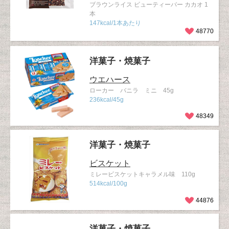
ブラウンライス ビューティーバー カカオ 1
本
147kcal/1本あたり
48770
洋菓子・焼菓子
ウエハース
ローカー バニラ ミニ 45g
236kcal/45g
48349
洋菓子・焼菓子
ビスケット
ミレービスケットキャラメル味 110g
514kcal/100g
44876
洋菓子・焼菓子