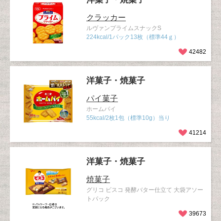
クラッカー
ルヴァンプライムスナックS
224kcal/1パック13枚（標準44ｇ）
42482
洋菓子・焼菓子
パイ菓子
ホームパイ
55kcal/2枚1包（標準10g）当り
41214
洋菓子・焼菓子
焼菓子
グリコ ビスコ 発酵バター仕立て 大袋アソー
トパック
39673