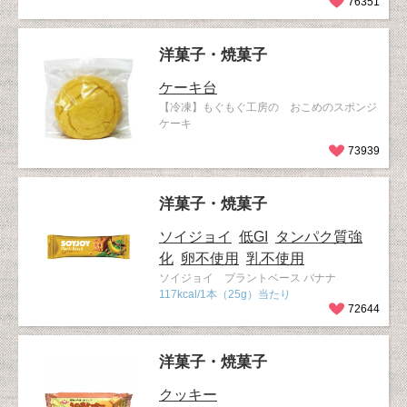
76351
洋菓子・焼菓子
ケーキ台
【冷凍】もぐもぐ工房の おこめのスポンジ
ケーキ
73939
洋菓子・焼菓子
ソイジョイ
低GI
タンパク質強
化
卵不使用
乳不使用
ソイジョイ プラントベース バナナ
117kcal/1本（25g）当たり
72644
洋菓子・焼菓子
クッキー