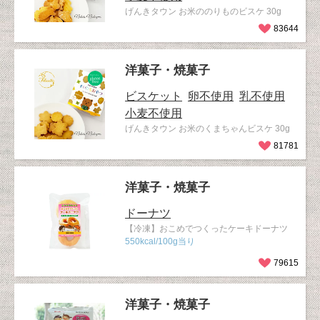
げんきタウン お米ののりものビスケ 30g
83644
洋菓子・焼菓子
ビスケット
卵不使用
乳不使用
小麦不使用
げんきタウン お米のくまちゃんビスケ 30g
81781
洋菓子・焼菓子
ドーナツ
【冷凍】おこめでつくったケーキドーナツ
550kcal/100g当り
79615
洋菓子・焼菓子