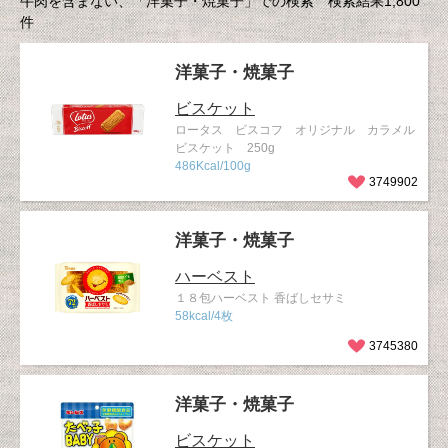
牛肉を含まない、「洋菓子・焼菓子」での検索 検索結果1,800
件
洋菓子・焼菓子
ビスケット
ロータス ビスコフ オリジナル カラメル
ビスケット 250g
486Kcal/100g
3749902
洋菓子・焼菓子
ハーベスト
１８包ハーベスト 香ばしセサミ
58kcal/4枚
3745380
洋菓子・焼菓子
ビスケット