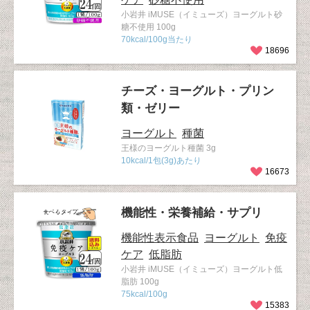
小岩井 iMUSE（イミューズ）ヨーグルト砂
糖不使用 100g
70kcal/100g当たり
18696
チーズ・ヨーグルト・プリン
類・ゼリー
ヨーグルト
種菌
王様のヨーグルト種菌 3g
10kcal/1包(3g)あたり
16673
機能性・栄養補給・サプリ
機能性表示食品
ヨーグルト
免疫
ケア
低脂肪
小岩井 iMUSE（イミューズ）ヨーグルト低
脂肪 100g
75kcal/100g
15383