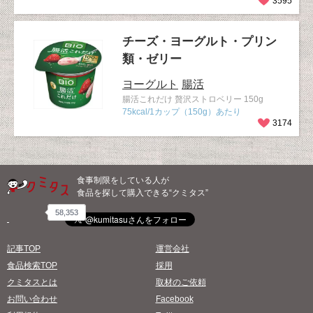
3595
チーズ・ヨーグルト・プリン
類・ゼリー
ヨーグルト
腸活
腸活これだけ 贅沢ストロベリー 150g
75kcal/1カップ（150g）あたり
3174
食事制限をしている人が
食品を探して購入できる“クミタス”
58,353
記事TOP
運営会社
食品検索TOP
採用
クミタスとは
取材のご依頼
お問い合わせ
Facebook