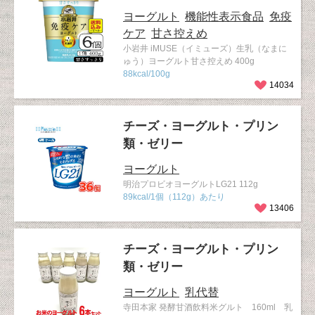
ヨーグルト
機能性表示食品
免疫
ケア
甘さ控えめ
小岩井 iMUSE（イミューズ）生乳（なまに
ゅう）ヨーグルト甘さ控えめ 400g
88kcal/100g
14034
チーズ・ヨーグルト・プリン
類・ゼリー
ヨーグルト
明治プロビオヨーグルトLG21 112g
89kcal/1個（112g）あたり
13406
チーズ・ヨーグルト・プリン
類・ゼリー
ヨーグルト
乳代替
寺田本家 発酵甘酒飲料米グルト 160ml 乳