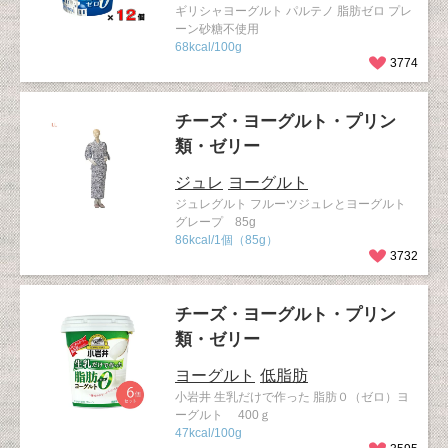
ギリシャヨーグルト パルテノ 脂肪ゼロ プレ
ーン砂糖不使用
68kcal/100g
3774
チーズ・ヨーグルト・プリン
類・ゼリー
ジュレ
ヨーグルト
ジュレグルト フルーツジュレとヨーグルト
グレープ 85g
86kcal/1個（85g）
3732
チーズ・ヨーグルト・プリン
類・ゼリー
ヨーグルト
低脂肪
小岩井 生乳だけで作った 脂肪０（ゼロ）ヨ
ーグルト 400ｇ
47kcal/100g