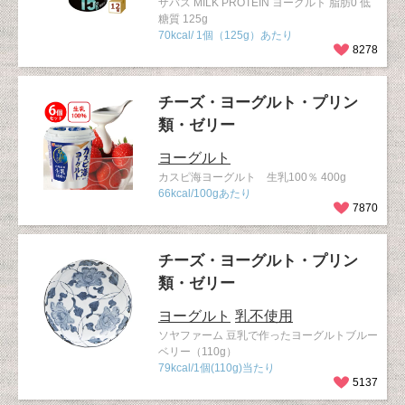
ザバス MILK PROTEIN ヨーグルト 脂肪0 低
糖質 125g
70kcal/ 1個（125g）あたり
8278
チーズ・ヨーグルト・プリン
類・ゼリー
ヨーグルト
カスピ海ヨーグルト 生乳100％ 400g
66kcal/100gあたり
7870
チーズ・ヨーグルト・プリン
類・ゼリー
ヨーグルト
乳不使用
ソヤファーム 豆乳で作ったヨーグルトブルー
ベリー（110g）
79kcal/1個(110g)当たり
5137