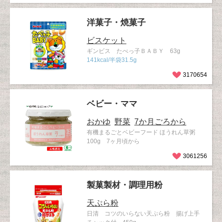
洋菓子・焼菓子
ビスケット
ギンビス たべっ子ＢＡＢＹ 63g
141kcal/半袋31.5g
3170654
ベビー・ママ
おかゆ
野菜
7か月ごろから
有機まるごとベビーフード ほうれん草粥
100g 7ヶ月頃から
3061256
製菓製材・調理用粉
天ぷら粉
日清 コツのいらない天ぷら粉 揚げ上手