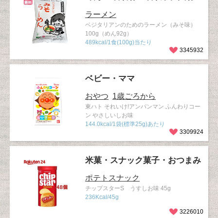
ラーメン
ベジタリアンのためのラーメン（みそ味）
100g（めん92g）
489kcal/1食(100g)当たり
3345932
ベビー・ママ
おやつ
1歳ごろから
東ハト それいけ!アンパンマン ふんわりコー
ン やさしいしお味
144.0kcal/1袋(標準25g)あたり
3309924
米菓・スナック菓子・おつまみ
ポテトスナック
チップスターS うすしお味 45g
236Kcal/45g
3226010