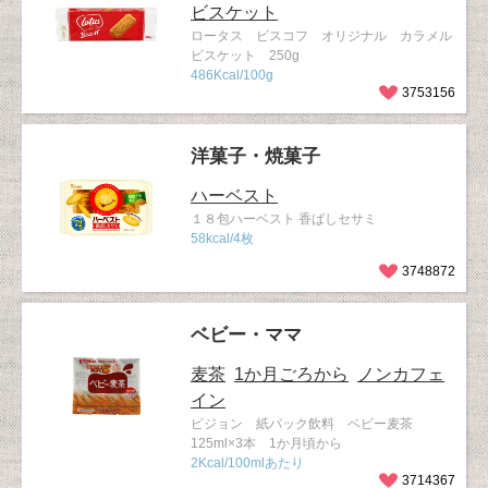
ビスケット
ロータス ビスコフ オリジナル カラメル
ビスケット 250g
486Kcal/100g
3753156
洋菓子・焼菓子
ハーベスト
１８包ハーベスト 香ばしセサミ
58kcal/4枚
3748872
ベビー・ママ
麦茶
1か月ごろから
ノンカフェ
イン
ピジョン 紙パック飲料 ベビー麦茶
125ml×3本 1か月頃から
2Kcal/100mlあたり
3714367