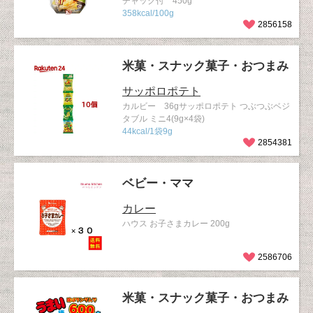
チャック付 450g
358kcal/100g
2856158
米菓・スナック菓子・おつまみ
サッポロポテト
カルビー 36gサッポロポテト つぶつぶベジ
タブル ミニ4(9g×4袋)
44kcal/1袋9g
2854381
ベビー・ママ
カレー
ハウス お子さまカレー 200g
2586706
米菓・スナック菓子・おつまみ