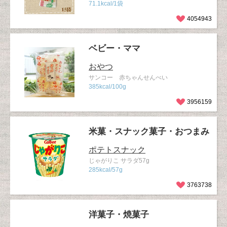
71.1kcal/1袋
4054943
ベビー・ママ
おやつ
サンコー 赤ちゃんせんべい
385kcal/100g
3956159
米菓・スナック菓子・おつまみ
ポテトスナック
じゃがりこ サラダ57g
285kcal/57g
3763738
洋菓子・焼菓子