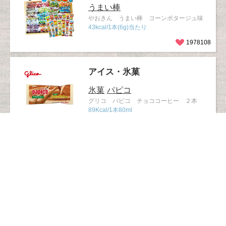
うまい棒
やおきん うまい棒 コーンポタージュ味
43kcal/1本(6g)当たり
1978108
アイス・氷菓
氷菓
パピコ
グリコ パピコ チョココーヒー ２本
89Kcal/1本80ml
1884538
ベビー・ママ
かっぱえびせん
おやつ
1歳ごろか
ら
カルビー 1才からのかっぱえびせん
31kcal/1袋8g当たり
1513452