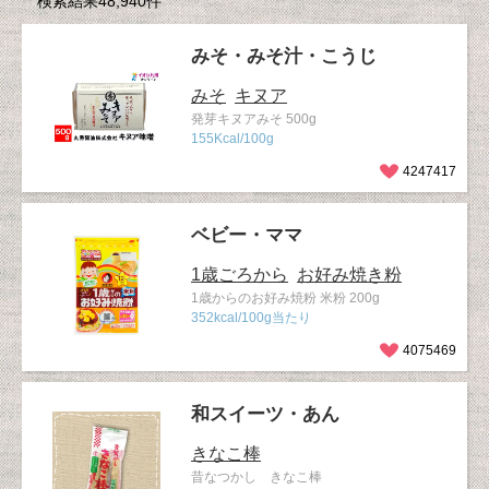
検索結果48,940件
みそ・みそ汁・こうじ
みそ
キヌア
発芽キヌアみそ 500g
155Kcal/100g
4247417
ベビー・ママ
1歳ごろから
お好み焼き粉
1歳からのお好み焼粉 米粉 200g
352kcal/100g当たり
4075469
和スイーツ・あん
きなこ棒
昔なつかし きなこ棒