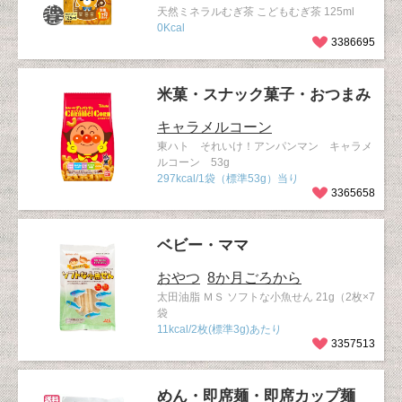
天然ミネラルむぎ茶 こどもむぎ茶 125ml
0Kcal
3386695
米菓・スナック菓子・おつまみ
キャラメルコーン
東ハト それいけ！アンパンマン キャラメ
ルコーン 53g
297kcal/1袋（標準53g）当り
3365658
ベビー・ママ
おやつ
8か月ごろから
太田油脂 ＭＳ ソフトな小魚せん 21g（2枚×7
袋
11kcal/2枚(標準3g)あたり
3357513
めん・即席麺・即席カップ麺