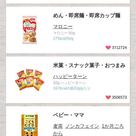
めん・即席麺・即席カップ麺
マロニー
マロニー 50g
175kcal/50g
3712724
米菓・スナック菓子・おつまみ
ハッピーターン
32g ハッピーターン
167Kcal/1袋32gあたり
3506573
ベビー・ママ
麦茶
ノンカフェイン
1か月ごろ
から