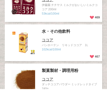
伊藤園 チチヤス ミルクがおいしいミルクコ
コア 200ml
53kcal/100ml
469
水・その他飲料
ココア
バンホーテン リキッドココア 1L
102kcal/100ml
467
製菓製材・調理用粉
ココア
ダッチココアパウダー ミッドレッドタイプ
240g
407kcal/100g当たり
432