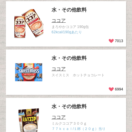
水・その他飲料
ココア
まろやかココア 190g缶
62kcal/190gあたり
7013
水・その他飲料
ココア
スイスミス ホットチョコレート
6994
水・その他飲料
ココア
ミルクココア３００ｇ
７７ｋｃａｌ/１杯（２０ｇ）当り