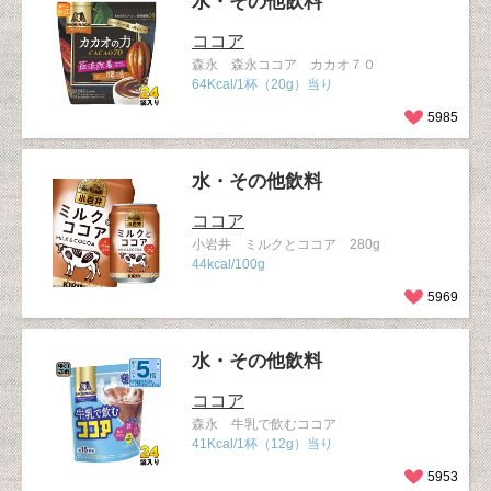
水・その他飲料
ココア
森永 森永ココア カカオ７０
64Kcal/1杯（20g）当り
5985
水・その他飲料
ココア
小岩井 ミルクとココア 280g
44kcal/100g
5969
水・その他飲料
ココア
森永 牛乳で飲むココア
41Kcal/1杯（12g）当り
5953