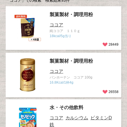
「ココア」での検索 検索結果93件
製菓製材・調理用粉
ココア
純ココア １１０ｇ
18kcal/5g当り
28449
製菓製材・調理用粉
ココア
バンホーテン ココア 100g
16.8Kcal/1杯4g
26558
水・その他飲料
ココア
カルシウム
ビタミンD
鉄