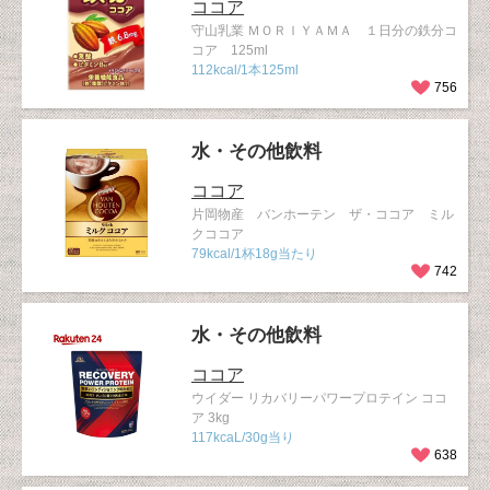
ココア
守山乳業 ＭＯＲＩＹＡＭＡ １日分の鉄分コ
コア 125ml
112kcal/1本125ml
756
水・その他飲料
ココア
片岡物産 バンホーテン ザ・ココア ミル
クココア
79kcal/1杯18g当たり
742
水・その他飲料
ココア
ウイダー リカバリーパワープロテイン ココ
ア 3kg
117kcaL/30g当り
638