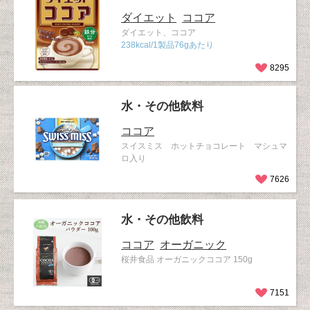
ダイエット
ココア
ダイエット、ココア
238kcal/1製品76gあたり
8295
水・その他飲料
ココア
スイスミス ホットチョコレート マシュマ
ロ入り
7626
水・その他飲料
ココア
オーガニック
桜井食品 オーガニックココア 150g
7151