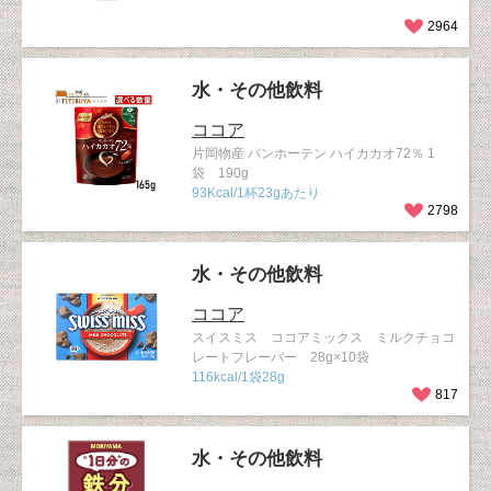
2964
水・その他飲料
ココア
片岡物産 バンホーテン ハイカカオ72％ 1
袋 190g
93Kcal/1杯23gあたり
2798
水・その他飲料
ココア
スイスミス ココアミックス ミルクチョコ
レートフレーバー 28g×10袋
116kcal/1袋28g
817
水・その他飲料