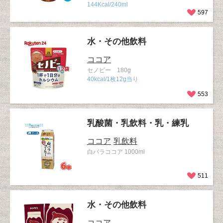
144Kcal/240ml
597
水・その他飲料
ココア
セノビー 180g
40kcal/1枚12g当り
553
乳酸菌・乳飲料・乳・練乳
ココア
乳飲料
白バラココア 1000ml
511
水・その他飲料
ココア