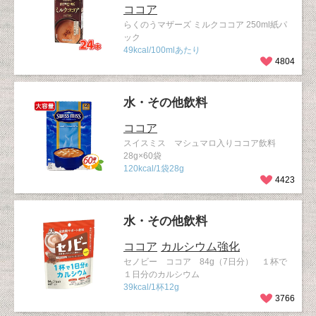
ココア
らくのうマザーズ ミルクココア 250ml紙パ
ック
49kcal/100mlあたり
4804
水・その他飲料
ココア
スイスミス マシュマロ入りココア飲料
28g×60袋
120kcal/1袋28g
4423
水・その他飲料
ココア
カルシウム強化
セノビー ココア 84g（7日分） １杯で
１日分のカルシウム
39kcal/1杯12g
3766