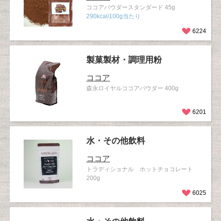
ココアパウダースタンダード 45g
290kcal/100g当たり
6224
製菓製材・調理用粉
ココア
森永ロイヤルココアパウダー 400g
6201
水・その他飲料
ココア
トラディショナル ホットチョコレート
200g
6025