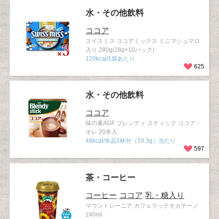
水・その他飲料
ココア
スイスミス ココアミックス ミニマシュマロ
入り 280g(28g×10パック)
120kcal/1袋あたり
625
水・その他飲料
ココア
味の素AGF ブレンディ スティック ココア・
オレ 20本入
48kcal/本品1杯分（10.3g）当たり
597
茶・コーヒー
コーヒー
ココア
乳・糖入り
マウントレーニア カフェラッテモカチーノ
240ml