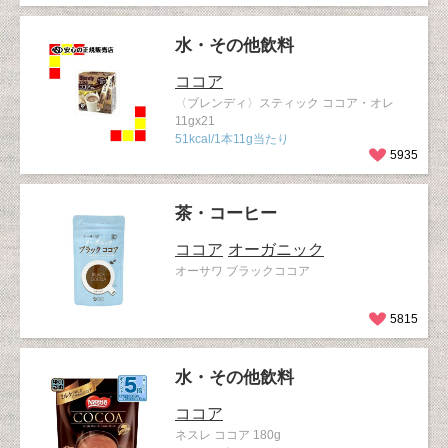
水・その他飲料
ココア
〈ブレンディ〉スティック ココア・オレ
11gx21
51kcal/1本11g当たり
5935
茶・コーヒー
ココア
オーガニック
オーサワ ブラックココア
5815
水・その他飲料
ココア
ネスレ ココア 180g