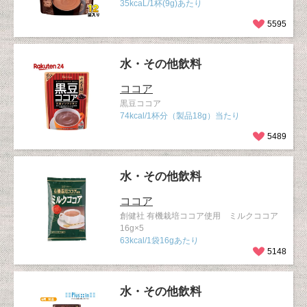
35kcaL/1杯(9g)あたり
5595
水・その他飲料
ココア
黒豆ココア
74kcal/1杯分（製品18g）当たり
5489
水・その他飲料
ココア
創健社 有機栽培ココア使用 ミルクココア
16g×5
63kcal/1袋16gあたり
5148
水・その他飲料