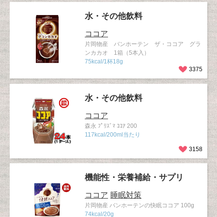
水・その他飲料
ココア
片岡物産 バンホーテン ザ・ココア グラ
ンカカオ 1箱（5本入）
75kcal/1杯18g
3375
水・その他飲料
ココア
森永 ﾌﾟﾘｽﾞﾏ ｺｺｱ 200
117kcal/200ml当たり
3158
機能性・栄養補給・サプリ
ココア
睡眠対策
片岡物産 バンホーテンの快眠ココア 100g
74kcal/20g