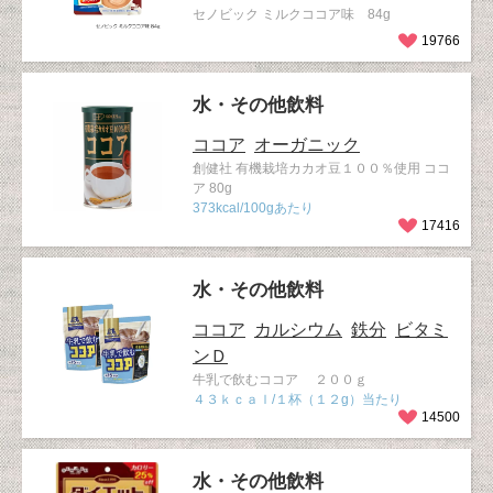
セノビック ミルクココア味 84g
19766
水・その他飲料
ココア
オーガニック
創健社 有機栽培カカオ豆１００％使用 ココ
ア 80g
373kcal/100gあたり
17416
水・その他飲料
ココア
カルシウム
鉄分
ビタミ
ンＤ
牛乳で飲むココア ２００ｇ
４３ｋｃａｌ/１杯（１２g）当たり
14500
水・その他飲料