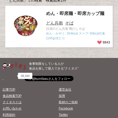
「どん兵衛」での検索 検索結果1件
めん・即席麺・即席カップ麺
どん兵衛
そば
日清のどん兵衛 鴨だしそば
めん・かやく: 354kcal スープ: 60kcal/1食
(105g)当たり
8843
食事制限をしている人が
食品を探して購入できる“クミタス”
58,344
記事TOP
運営会社
食品検索TOP
採用
クミタスとは
取材のご依頼
お問い合わせ
Facebook
利用規約
Twitter