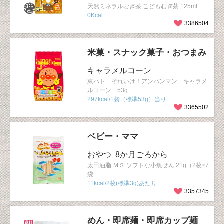
天然ミネラルむぎ茶 こどもむぎ茶 125ml
0Kcal
3386504
米菓・スナック菓子・おつまみ
キャラメルコーン
東ハト それいけ！アンパンマン キャラメ
ルコーン 53g
297kcal/1袋（標準53g）当り
3365502
ベビー・ママ
おやつ
8か月ごろから
太田油脂 ＭＳ ソフトな小魚せん 21g（2枚×7
袋
11kcal/2枚(標準3g)あたり
3357345
めん・即席麺・即席カップ麺