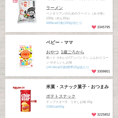
ラーメン
ベジタリアンのためのラーメン（みそ味）
100g（めん92g）
489kcal/1食(100g)当たり
3345795
ベビー・ママ
おやつ
1歳ごろから
東ハト それいけ!アンパンマン ふんわりコー
ン やさしいしお味
144.0kcal/1袋(標準25g)あたり
3309801
米菓・スナック菓子・おつまみ
ポテトスナック
チップスターS うすしお味 45g
236Kcal/45g
3225852