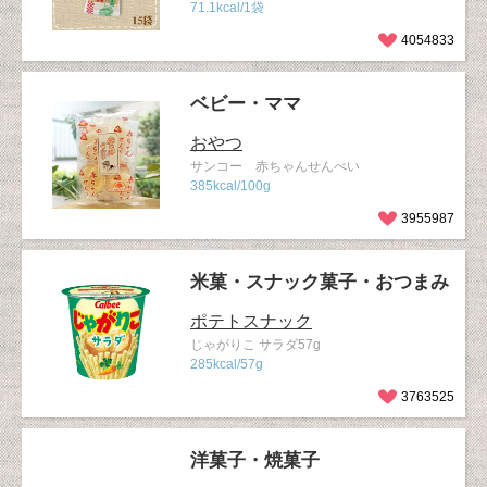
71.1kcal/1袋
4054833
ベビー・ママ
おやつ
サンコー 赤ちゃんせんべい
385kcal/100g
3955987
米菓・スナック菓子・おつまみ
ポテトスナック
じゃがりこ サラダ57g
285kcal/57g
3763525
洋菓子・焼菓子