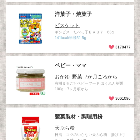
洋菓子・焼菓子
ビスケット
ギンビス たべっ子ＢＡＢＹ 63g
141kcal/半袋31.5g
3170477
ベビー・ママ
おかゆ
野菜
7か月ごろから
有機まるごとベビーフード ほうれん草粥
100g 7ヶ月頃から
3061096
製菓製材・調理用粉
天ぷら粉
日清 コツのいらない天ぷら粉 揚げ上手