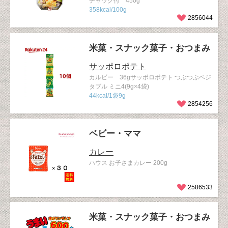
チャック付 450g
358kcal/100g
2856044
米菓・スナック菓子・おつまみ
サッポロポテト
カルビー 36gサッポロポテト つぶつぶベジ
タブル ミニ4(9g×4袋)
44kcal/1袋9g
2854256
ベビー・ママ
カレー
ハウス お子さまカレー 200g
2586533
米菓・スナック菓子・おつまみ