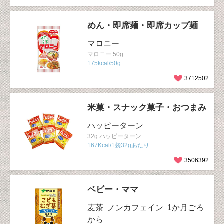
めん・即席麺・即席カップ麺
マロニー
マロニー 50g
175kcal/50g
3712502
米菓・スナック菓子・おつまみ
ハッピーターン
32g ハッピーターン
167Kcal/1袋32gあたり
3506392
ベビー・ママ
麦茶
ノンカフェイン
1か月ごろ
から