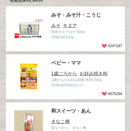
検索結果48,940件
みそ・みそ汁・こうじ
みそ
キヌア
発芽キヌアみそ 500g
155Kcal/100g
4247187
ベビー・ママ
1歳ごろから
お好み焼き粉
1歳からのお好み焼粉 米粉 200g
352kcal/100g当たり
4075294
和スイーツ・あん
きなこ棒
昔なつかし きなこ棒