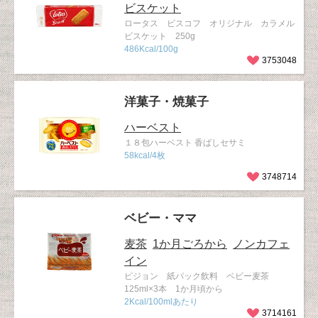
ビスケット
ロータス ビスコフ オリジナル カラメル
ビスケット 250g
486Kcal/100g
3753048
洋菓子・焼菓子
ハーベスト
１８包ハーベスト 香ばしセサミ
58kcal/4枚
3748714
ベビー・ママ
麦茶
1か月ごろから
ノンカフェ
イン
ピジョン 紙パック飲料 ベビー麦茶
125ml×3本 1か月頃から
2Kcal/100mlあたり
3714161