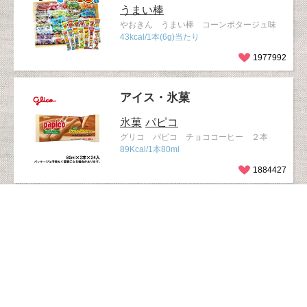
うまい棒
やおきん うまい棒 コーンポタージュ味
43kcal/1本(6g)当たり
1977992
アイス・氷菓
氷菓
パピコ
グリコ パピコ チョココーヒー ２本
89Kcal/1本80ml
1884427
ベビー・ママ
かっぱえびせん
おやつ
1歳ごろか
ら
カルビー 1才からのかっぱえびせん
31kcal/1袋8g当たり
1513348