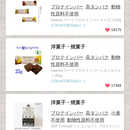
プロテインバー
高タンパク
動物
性原料不使用
maama マーマ プロテインバー キャロブ(35g
113kcal/1個35gあたり
19175
洋菓子・焼菓子
プロテインバー
高タンパク
動物
性原料不使用
maama マーマ プロテインバー レモン＆クル
ミ(35g)
119kcal/1個35gあたり
17348
洋菓子・焼菓子
プロテインバー
高タンパク
小麦
不使用
動物性原料不使用
SOY Concept ソイコンセプト プロテインバ