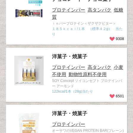
プロテインバー
高タンパク
低糖
質
ｉｎバープロテイン＜ザクザクビター＞
１８５ｋｃａｌ/１本 （標準４２g） 当た
り
9308
洋菓子・焼菓子
プロテインバー
高タンパク
小麦
不使用
動物性原料不使用
SOY Concept ソイコンセプト プロテインバ
ー アーモンド
122kcal/1本（28g)当たり
6501
洋菓子・焼菓子
プロテインバー
オーサワのVEGAN PROTEIN BAR(プレーン)