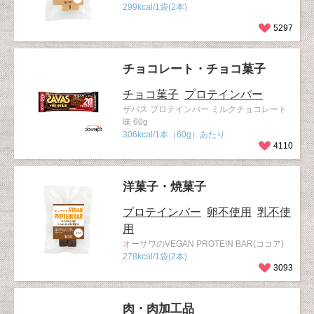
299kcal/1袋(2本)
5297
チョコレート・チョコ菓子
チョコ菓子
プロテインバー
ザバス プロテインバー ミルクチョコレート
味 60g
306kcal/1本（60g）あたり
4110
洋菓子・焼菓子
プロテインバー
卵不使用
乳不使
用
オーサワのVEGAN PROTEIN BAR(ココア)
278kcal/1袋(2本)
3093
肉・肉加工品