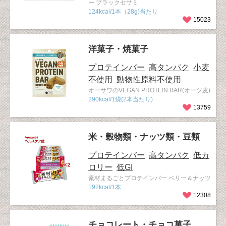
ー ブラックセサミ
124kcal/1本（28g)当たり
15023
洋菓子・焼菓子
プロテインバー
高タンパク
小麦
不使用
動物性原料不使用
オーサワのVEGAN PROTEIN BAR(オーツ麦)
290kcal/1袋(2本当たり)
13759
米・穀物類・ナッツ類・豆類
プロテインバー
高タンパク
低カ
ロリー
低GI
素材まるごとプロテインバー ベリー＆ナッツ
192kcal/1本
12308
チョコレート・チョコ菓子