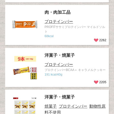
肉・肉加工品
プロテインバー
PROFITササミプロテインバー マイルドソル
ト
68kcal
2262
洋菓子・焼菓子
プロテインバー
プロテインバーBCAA＋ キャラメルクッキー
191 kcal/40g
2205
洋菓子・焼菓子
焼菓子
プロテインバー
動物性原
料不使用