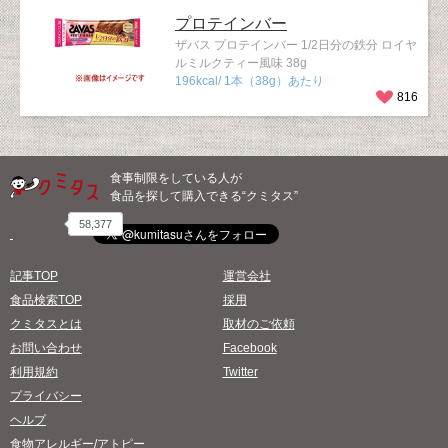
プロテインバー
ザバス プロテインバー 1/2日分の鉄分 ロイヤ
ルミルクティー風味 38g
196kcal/ 1本（38g）あたり
816
食事制限をしている人が
食品を探して購入できる“クミタス”
58,377
記事TOP
運営会社
食品検索TOP
採用
クミタスとは
取材のご依頼
お問い合わせ
Facebook
利用規約
Twitter
プライバシー
ヘルプ
食物アレルギー/アトピー