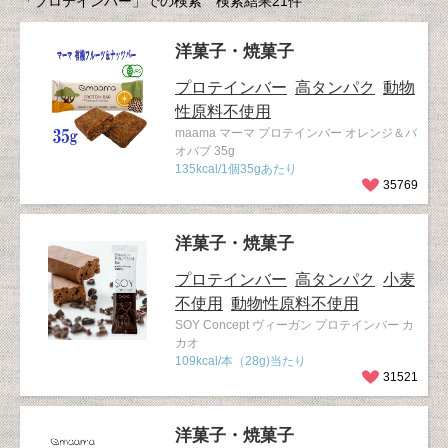
「プロテインバー」での検索 検索結果21件
洋菓子・焼菓子
プロテインバー
高タンパク
動物
性原料不使用
maama マーマ プロテインバー オレンジ＆バ
オバブ 35g
135kcal/1個35gあたり
35769
洋菓子・焼菓子
プロテインバー
高タンパク
小麦
不使用
動物性原料不使用
SOY Concept ヴィーガン プロテインバー カ
カオ
109kcal/本（28g)当たり
31521
洋菓子・焼菓子