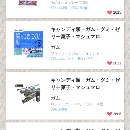
そのまんまグレープ 3個
42kcal/3個（標準14.4g）
2625
キャンディ類・ガム・グミ・ゼ
リー菓子・マシュマロ
ガム
フリーゾーンガム＜ハイミント＞
73kcal/1パック（9枚）当り
2611
キャンディ類・ガム・グミ・ゼ
リー菓子・マシュマロ
ガム
ロッテ ブルーベリーガム ９枚
80kcal/9枚
2606