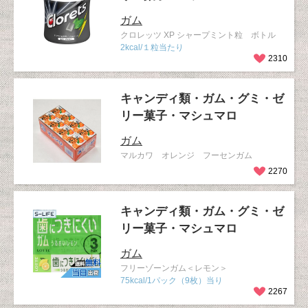
ガム
クロレッツ XP シャープミント粒 ボトル
2kcal/１粒当たり
2310
キャンディ類・ガム・グミ・ゼ
リー菓子・マシュマロ
ガム
マルカワ オレンジ フーセンガム
2270
キャンディ類・ガム・グミ・ゼ
リー菓子・マシュマロ
ガム
フリーゾーンガム＜レモン＞
75kcal/1パック（9枚）当り
2267