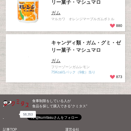
リー菓子・マシュマロ
ガム
マルカワ オレンジマーブルガムボトル
880
キャンディ類・ガム・グミ・ゼ
リー菓子・マシュマロ
ガム
フリーゾーンガムレモン
75Kcal/1パック（9枚）当り
873
食事制限をしている人が
食品を探して購入できる“クミタス”
58,353
記事TOP
運営会社