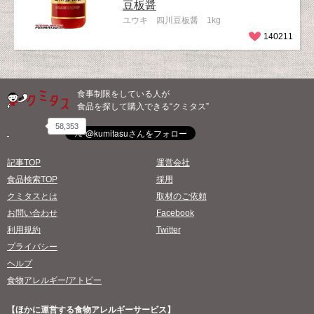
豆板醤
ユウキ 四川豆板醤 1kg
140211
食事制限をしている人が
食品を探して購入できる“クミタス”
58,353
記事TOP
運営会社
食品検索TOP
採用
クミタスとは
取材のご依頼
お問い合わせ
Facebook
利用規約
Twitter
プライバシー
ヘルプ
食物アレルギー/アトピー
【ほかに運営する食物アレルギーサービス】