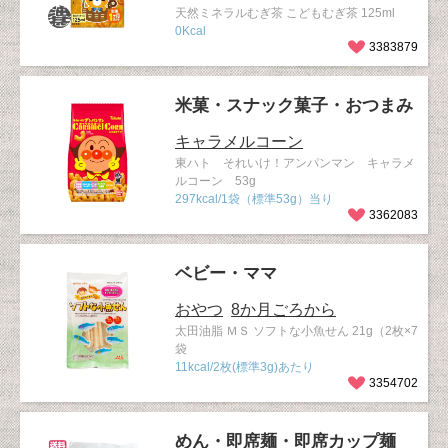
天然ミネラルむぎ茶 こどもむぎ茶 125ml
0Kcal
3383879
米菓・スナック菓子・おつまみ
キャラメルコーン
東ハト それいけ！アンパンマン キャラメ
ルコーン 53g
297kcal/1袋（標準53g）当り
3362083
ベビー・ママ
おやつ
8か月ごろから
太田油脂 ＭＳ ソフトな小魚せん 21g（2枚×7
袋
11kcal/2枚(標準3g)あたり
3354702
めん・即席麺・即席カップ麺