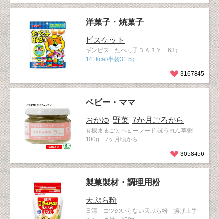
洋菓子・焼菓子
ビスケット
ギンビス たべっ子ＢＡＢＹ 63g
141kcal/半袋31.5g
3167845
ベビー・ママ
おかゆ
野菜
7か月ごろから
有機まるごとベビーフード ほうれん草粥
100g 7ヶ月頃から
3058456
製菓製材・調理用粉
天ぷら粉
日清 コツのいらない天ぷら粉 揚げ上手