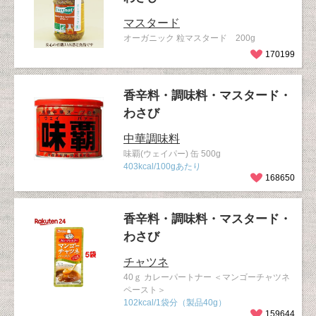
マスタード
オーガニック 粒マスタード 200g
170199
香辛料・調味料・マスタード・
わさび
中華調味料
味覇(ウェイパー) 缶 500g
403kcal/100gあたり
168650
香辛料・調味料・マスタード・
わさび
チャツネ
40ｇ カレーパートナー ＜マンゴーチャツネ
ペースト＞
102kcal/1袋分（製品40g）
159644