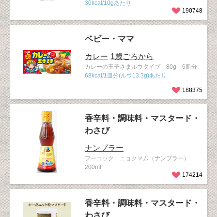
30kcal/10gあたり
190748
ベビー・ママ
カレー
1歳ごろから
カレーの王子さまルウタイプ 80g 6皿分
68kcal/1皿分(ルウ13.3g)あたり
188375
香辛料・調味料・マスタード・
わさび
ナンプラー
フーコック ニョクマム（ナンプラー）
200ml
174214
香辛料・調味料・マスタード・
わさび