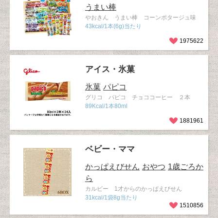
うまい棒
やおきん うまい棒 コーンポタージュ味
43kcal/1本(6g)当たり
1975622
アイス・氷菓
氷菓
パピコ
グリコ パピコ チョココーヒー ２本
89Kcal/1本80ml
1881961
ベビー・ママ
かっぱえびせん
おやつ
1歳ごろか
ら
カルビー 1才からのかっぱえびせん
31kcal/1袋8g当たり
1510856