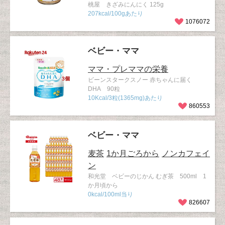
桃屋 きざみにんにく 125g
207kcal/100gあたり
1076072
ベビー・ママ
ママ・プレママの栄養
ビーンスタークスノー 赤ちゃんに届く
DHA 90粒
10Kcal/3粒(1365mg)あたり
860553
ベビー・ママ
麦茶
1か月ごろから
ノンカフェイ
ン
和光堂 ベビーのじかん むぎ茶 500ml 1
か月頃から
0kcal/100ml当り
826607