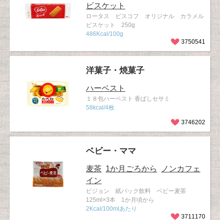
ビスケット
ロータス ビスコフ オリジナル カラメル
ビスケット 250g
486Kcal/100g
3750541
洋菓子・焼菓子
ハーベスト
１８包ハーベスト 香ばしセサミ
58kcal/4枚
3746202
ベビー・ママ
麦茶
1か月ごろから
ノンカフェ
イン
ピジョン 紙パック飲料 ベビー麦茶
125ml×3本 1か月頃から
2Kcal/100mlあたり
3711170