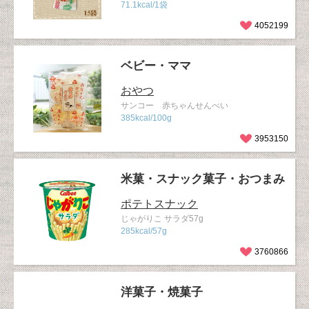
71.1kcal/1袋
4052199
ベビー・ママ
おやつ
サンコー 赤ちゃんせんべい
385kcal/100g
3953150
米菓・スナック菓子・おつまみ
ポテトスナック
じゃがりこ サラダ57g
285kcal/57g
3760866
洋菓子・焼菓子