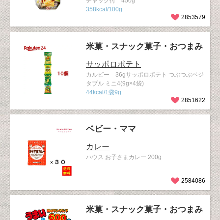
チャック付 450g
358kcal/100g
2853579
米菓・スナック菓子・おつまみ
サッポロポテト
カルビー 36gサッポロポテト つぶつぶベジ
タブル ミニ4(9g×4袋)
44kcal/1袋9g
2851622
ベビー・ママ
カレー
ハウス お子さまカレー 200g
2584086
米菓・スナック菓子・おつまみ