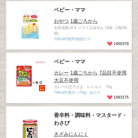
ベビー・ママ
おやつ
1歳ごろから
太田油脂 ＭＳ ソフトな塩せん 16枚（2枚X8
袋）
12kcal/2枚約3gあたり
1400379
ベビー・ママ
カレー
1歳ごろから
7品目不使用
大豆不使用
カレーの王子さま レトルト 70g
79kcal/1食分（70g）あたり
1083175
香辛料・調味料・マスタード・
わさび
きざみにんにく