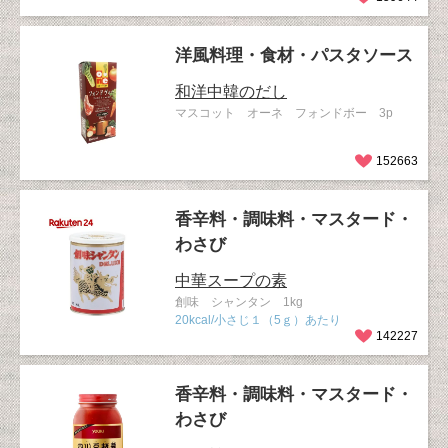
洋風料理・食材・パスタソース
和洋中韓のだし
マスコット オーネ フォンドボー 3p
152663
香辛料・調味料・マスタード・
わさび
中華スープの素
創味 シャンタン 1kg
20kcal/小さじ１（5ｇ）あたり
142227
香辛料・調味料・マスタード・
わさび