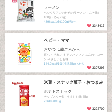
ラーメン
ベジタリアンのためのラーメン（みそ味）
100g（めん92g）
489kcal/1食(100g)当たり
3343417
ベビー・ママ
おやつ
1歳ごろから
東ハト それいけ!アンパンマン ふんわりコー
ン やさしいしお味
144.0kcal/1袋(標準25g)あたり
3307293
米菓・スナック菓子・おつまみ
ポテトスナック
チップスターS うすしお味 45g
236Kcal/45g
3222700