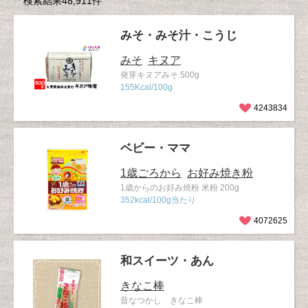
検索結果48,911件
みそ・みそ汁・こうじ
みそ
キヌア
発芽キヌアみそ 500g
155Kcal/100g
4243834
ベビー・ママ
1歳ごろから
お好み焼き粉
1歳からのお好み焼粉 米粉 200g
352kcal/100g当たり
4072625
和スイーツ・あん
きなこ棒
昔なつかし きなこ棒