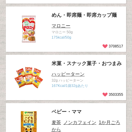
めん・即席麺・即席カップ麺
マロニー
マロニー 50g
175kcal/50g
3708517
米菓・スナック菓子・おつまみ
ハッピーターン
32g ハッピーターン
167Kcal/1袋32gあたり
3503355
ベビー・ママ
麦茶
ノンカフェイン
1か月ごろ
から