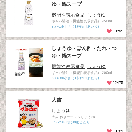
ゆ・鍋スープ
機能性表示食品
しょうゆ
ギャバ醤油（機能性表示食品） 450ml
3.7kcal/小さじ1杯(5mlあたり)
13295
しょうゆ・ぽん酢・たれ・つ
ゆ・鍋スープ
機能性表示食品
しょうゆ
ギャバ醤油（機能性表示食品） 200ml
3.7kcal/小さじ1杯(5mlあたり)
12475
大吉
しょうゆ
大吉 ねぎラーメンしょうゆ
347kcal/1食(89g)当たり
10789