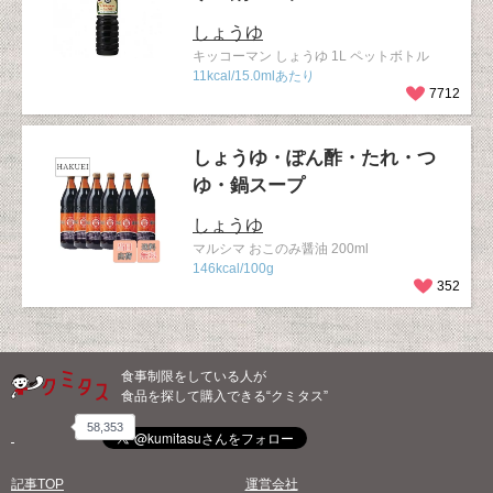
しょうゆ
キッコーマン しょうゆ 1L ペットボトル
11kcal/15.0mlあたり
7712
しょうゆ・ぽん酢・たれ・つ
ゆ・鍋スープ
しょうゆ
マルシマ おこのみ醤油 200ml
146kcal/100g
352
食事制限をしている人が
食品を探して購入できる“クミタス”
58,353
記事TOP
運営会社