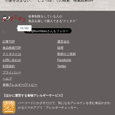
小麦を含まない、「しょうゆ」での検索 検索結果0件
食事制限をしている人が
食品を探して購入できる“クミタス”
58,380
記事TOP
運営会社
食品検索TOP
採用
クミタスとは
取材のご依頼
お問い合わせ
Facebook
利用規約
Twitter
プライバシー
ヘルプ
食物アレルギー/アトピー
【ほかに運営する食物アレルギーサービス】
バーコードにかざすだけで、気になるアレルゲンを含む食品かがわ
かるスマホアプリ「アレルギーチェッカー」