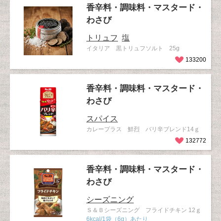
香辛料・調味料・マスタード・
わさび
トリュフ
塩
イタリア 黒トリュフソルト 25g
133200
香辛料・調味料・マスタード・
わさび
スパイス
カレープラス 鮮烈 バリ辛ブレンド14ｇ
132772
香辛料・調味料・マスタード・
わさび
シーズニング
Ｓ＆Ｂシーズニング フライドチキン 12ｇ
6kcal/1袋（6g）あたり