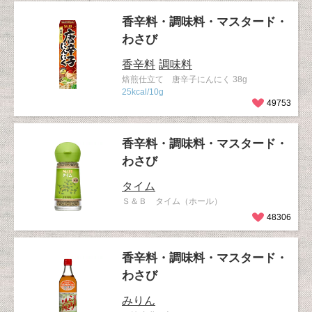
香辛料・調味料・マスタード・
わさび
香辛料
調味料
焙煎仕立て 唐辛子にんにく 38g
25kcal/10g
49753
香辛料・調味料・マスタード・
わさび
タイム
Ｓ＆Ｂ タイム（ホール）
48306
香辛料・調味料・マスタード・
わさび
みりん