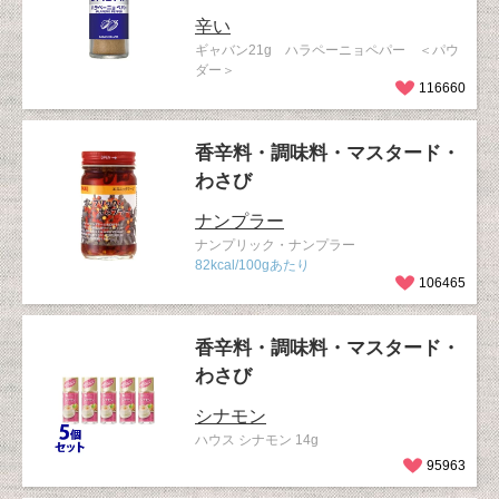
辛い
ギャバン21g ハラペーニョペパー ＜パウ
ダー＞
116660
香辛料・調味料・マスタード・
わさび
ナンプラー
ナンプリック・ナンプラー
82kcal/100gあたり
106465
香辛料・調味料・マスタード・
わさび
シナモン
ハウス シナモン 14g
95963