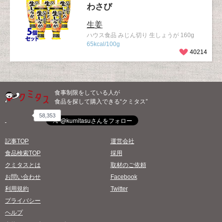
わさび
生姜
ハウス食品 みじん切り 生しょうが 160g
65kcal/100g
40214
食事制限をしている人が
食品を探して購入できる“クミタス”
58,353
記事TOP
運営会社
食品検索TOP
採用
クミタスとは
取材のご依頼
お問い合わせ
Facebook
利用規約
Twitter
プライバシー
ヘルプ