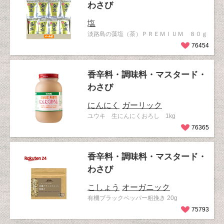
わさび
塩
淡路島の藻塩（茶）ＰＲＥＭＩＵＭ ８０ｇ
76454
香辛料・調味料・マスタード・
わさび
にんにく
ガーリック
ユウキ 生にんにくおろし 1kg
76365
香辛料・調味料・マスタード・
わさび
こしょう
オーガニック
有機ブラックペッパー粗挽き 20g
75793