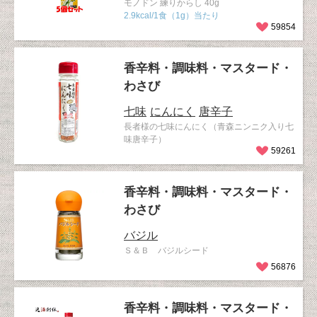
モノドン 練りからし 40g
2.9kcal/1食（1g）当たり
59854
香辛料・調味料・マスタード・
わさび
七味
にんにく
唐辛子
長者様の七味にんにく（青森ニンニク入り七
味唐辛子）
59261
香辛料・調味料・マスタード・
わさび
バジル
Ｓ＆Ｂ バジルシード
56876
香辛料・調味料・マスタード・