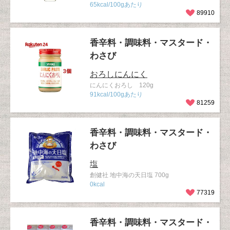
65kcal/100gあたり
89910
香辛料・調味料・マスタード・
わさび
おろしにんにく
にんにくおろし 120g
91kcal/100gあたり
81259
香辛料・調味料・マスタード・
わさび
塩
創健社 地中海の天日塩 700g
0kcal
77319
香辛料・調味料・マスタード・