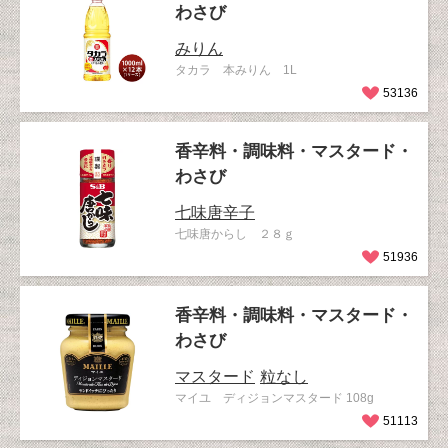
わさび
みりん
タカラ 本みりん 1L
53136
香辛料・調味料・マスタード・
わさび
七味唐辛子
七味唐からし ２８ｇ
51936
香辛料・調味料・マスタード・
わさび
マスタード
粒なし
マイユ ディジョンマスタード 108g
51113