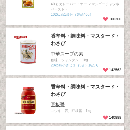
40ｇ カレーパートナー ＜マンゴーチャツネ
ペースト＞
102kcal/1袋分（製品40g）
160300
香辛料・調味料・マスタード・
わさび
中華スープの素
創味 シャンタン 1kg
20kcal/小さじ１（5ｇ）あたり
142562
香辛料・調味料・マスタード・
わさび
豆板醤
ユウキ 四川豆板醤 1kg
140888