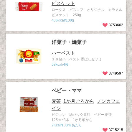
ビスケット
ロータス ビスコフ オリジナル カラメル
ビスケット 250g
486Kcal/100g
3753662
洋菓子・焼菓子
ハーベスト
１８包ハーベスト 香ばしセサミ
58kcal/4枚
3749597
ベビー・ママ
麦茶
1か月ごろから
ノンカフェ
イン
ピジョン 紙パック飲料 ベビー麦茶
125ml×3本 1か月頃から
2Kcal/100mlあたり
3715215