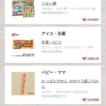
うまい棒
やおきん うまい棒 コーンポタージュ味
43kcal/1本(6g)当たり
1978667
アイス・氷菓
氷菓
パピコ
グリコ パピコ チョココーヒー ２本
89Kcal/1本80ml
1885129
ベビー・ママ
かっぱえびせん
おやつ
1歳ごろか
ら
カルビー 1才からのかっぱえびせん
31kcal/1袋8g当たり
1513998