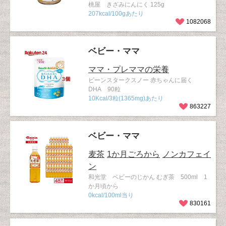
桃屋 きざみにんにく 125g
207kcal/100gあたり
1082068
ベビー・ママ
ママ・プレママの栄養
ビーンスタークスノー 赤ちゃんに届く
DHA 90粒
10Kcal/3粒(1365mg)あたり
863227
ベビー・ママ
麦茶
1か月ごろから
ノンカフェイ
ン
和光堂 ベビーのじかん むぎ茶 500ml 1
か月頃から
0kcal/100ml当り
830161