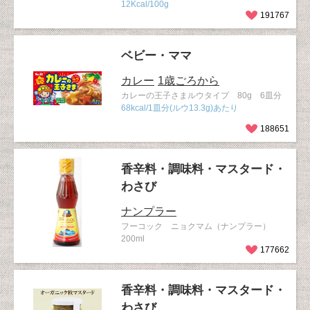
12Kcal/100g
191767
ベビー・ママ
カレー
1歳ごろから
カレーの王子さまルウタイプ 80g 6皿分
68kcal/1皿分(ルウ13.3g)あたり
188651
香辛料・調味料・マスタード・
わさび
ナンプラー
フーコック ニョクマム（ナンプラー）
200ml
177662
香辛料・調味料・マスタード・
わさび