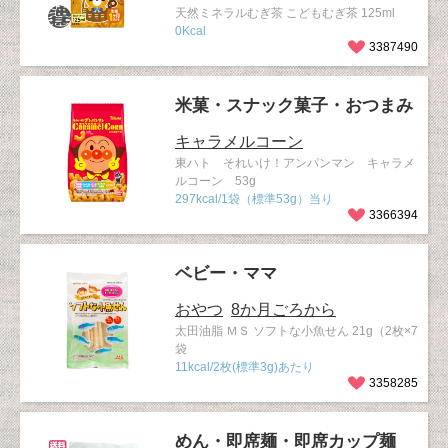
天然ミネラルむぎ茶 こどもむぎ茶 125ml
0Kcal
3387490
米菓・スナック菓子・おつまみ
キャラメルコーン
東ハト それいけ！アンパンマン キャラメ
ルコーン 53g
297kcal/1袋（標準53g）当り
3366394
ベビー・ママ
おやつ
8か月ごろから
太田油脂 ＭＳ ソフトな小魚せん 21g（2枚×7
袋
11kcal/2枚(標準3g)あたり
3358285
めん・即席麺・即席カップ麺