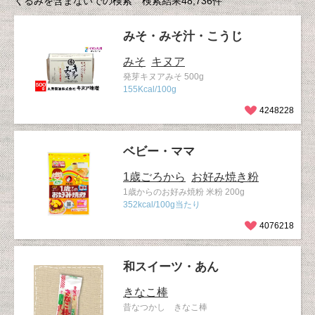
くるみを含まないでの検索 検索結果48,736件
みそ・みそ汁・こうじ
みそ
キヌア
発芽キヌアみそ 500g
155Kcal/100g
4248228
ベビー・ママ
1歳ごろから
お好み焼き粉
1歳からのお好み焼粉 米粉 200g
352kcal/100g当たり
4076218
和スイーツ・あん
きなこ棒
昔なつかし きなこ棒