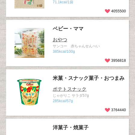
71.1kcal/1袋
4055500
ベビー・ママ
おやつ
サンコー 赤ちゃんせんべい
385kcal/100g
3956818
米菓・スナック菓子・おつまみ
ポテトスナック
じゃがりこ サラダ57g
285kcal/57g
3764440
洋菓子・焼菓子