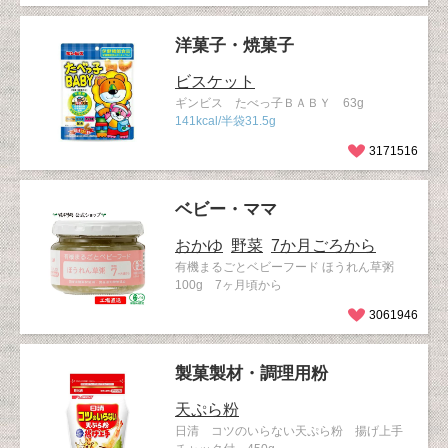
洋菓子・焼菓子
ビスケット
ギンビス たべっ子ＢＡＢＹ 63g
141kcal/半袋31.5g
3171516
ベビー・ママ
おかゆ
野菜
7か月ごろから
有機まるごとベビーフード ほうれん草粥
100g 7ヶ月頃から
3061946
製菓製材・調理用粉
天ぷら粉
日清 コツのいらない天ぷら粉 揚げ上手