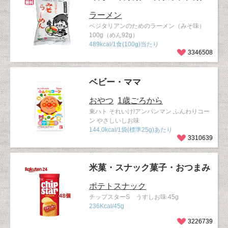
ラーメン
ベジタリアンのためのラーメン（みそ味）
100g（めん92g）
489kcal/1食(100g)当たり
3346508
ベビー・ママ
おやつ
1歳ごろから
東ハト それいけ!アンパンマン ふんわりコー
ン やさしいしお味
144.0kcal/1袋(標準25g)あたり
3310639
米菓・スナック菓子・おつまみ
ポテトスナック
チップスターS うすしお味 45g
236Kcal/45g
3226739