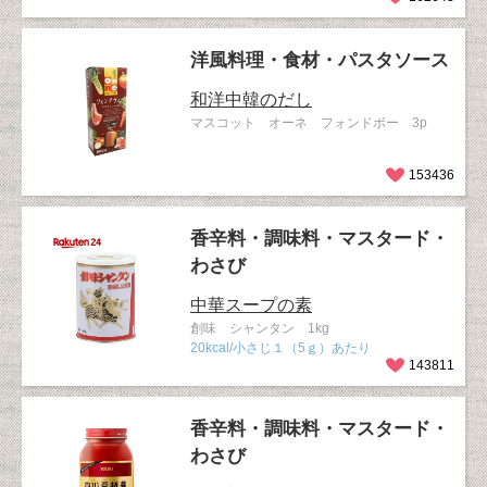
洋風料理・食材・パスタソース
和洋中韓のだし
マスコット オーネ フォンドボー 3p
153436
香辛料・調味料・マスタード・
わさび
中華スープの素
創味 シャンタン 1kg
20kcal/小さじ１（5ｇ）あたり
143811
香辛料・調味料・マスタード・
わさび