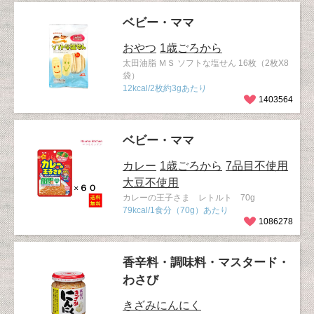
ベビー・ママ
おやつ
1歳ごろから
太田油脂 ＭＳ ソフトな塩せん 16枚（2枚X8
袋）
12kcal/2枚約3gあたり
1403564
ベビー・ママ
カレー
1歳ごろから
7品目不使用
大豆不使用
カレーの王子さま レトルト 70g
79kcal/1食分（70g）あたり
1086278
香辛料・調味料・マスタード・
わさび
きざみにんにく