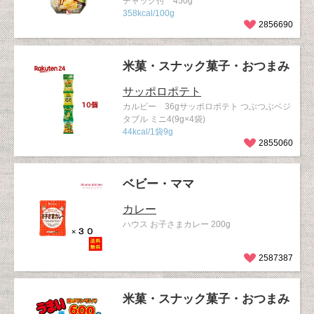
チャック付 450g
358kcal/100g
2856690
米菓・スナック菓子・おつまみ
サッポロポテト
カルビー 36gサッポロポテト つぶつぶベジ
タブル ミニ4(9g×4袋)
44kcal/1袋9g
2855060
ベビー・ママ
カレー
ハウス お子さまカレー 200g
2587387
米菓・スナック菓子・おつまみ