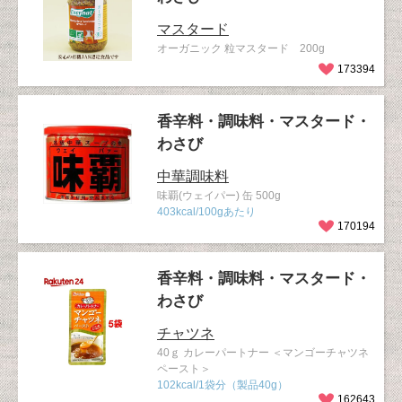
マスタード
オーガニック 粒マスタード 200g
173394
香辛料・調味料・マスタード・
わさび
中華調味料
味覇(ウェイパー) 缶 500g
403kcal/100gあたり
170194
香辛料・調味料・マスタード・
わさび
チャツネ
40ｇ カレーパートナー ＜マンゴーチャツネ
ペースト＞
102kcal/1袋分（製品40g）
162643