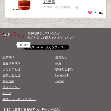
豆板醤
ユウキ 四川豆板醤 1kg
143457
食事制限をしている人が
食品を探して購入できる“クミタス”
58,354
記事TOP
運営会社
食品検索TOP
採用
クミタスとは
取材のご依頼
お問い合わせ
Facebook
利用規約
Twitter
プライバシー
ヘルプ
食物アレルギー/アトピー
【ほかに運営する食物アレルギーサービス】