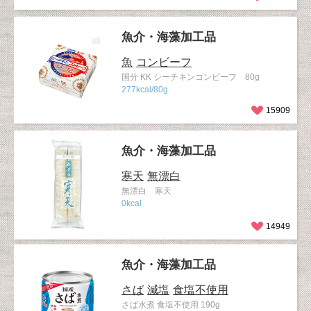
魚介・海藻加工品
魚
コンビーフ
国分 KK シーチキンコンビーフ 80g
277kcal/80g
15909
魚介・海藻加工品
寒天
無漂白
無漂白 寒天
0kcal
14949
魚介・海藻加工品
さば
減塩
食塩不使用
さば水煮 食塩不使用 190g