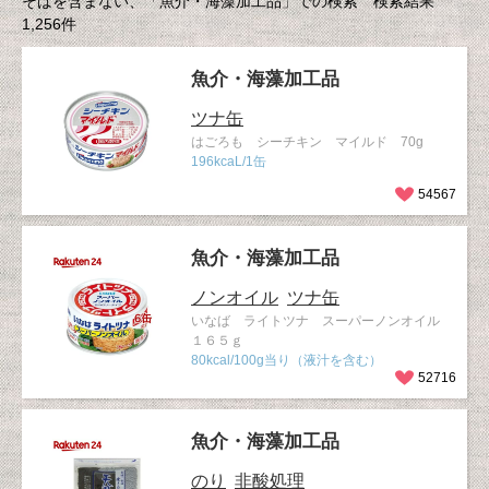
そばを含まない、「魚介・海藻加工品」での検索 検索結果
1,256件
魚介・海藻加工品
ツナ缶
はごろも シーチキン マイルド 70g
196kcaL/1缶
54567
魚介・海藻加工品
ノンオイル
ツナ缶
いなば ライトツナ スーパーノンオイル
１６５ｇ
80kcal/100g当り（液汁を含む）
52716
魚介・海藻加工品
のり
非酸処理