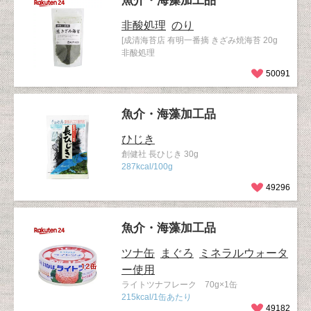
魚介・海藻加工品
非酸処理
のり
[成清海苔店 有明一番摘 きざみ焼海苔 20g
非酸処理
50091
魚介・海藻加工品
ひじき
創健社 長ひじき 30g
287kcal/100g
49296
魚介・海藻加工品
ツナ缶
まぐろ
ミネラルウォータ
ー使用
ライトツナフレーク 70g×1缶
215kcal/1缶あたり
49182