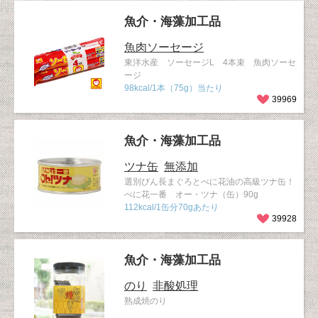
魚介・海藻加工品
魚肉ソーセージ
東洋水産 ソーセージL 4本束 魚肉ソーセ
ージ
98kcal/1本（75g）当たり
39969
魚介・海藻加工品
ツナ缶
無添加
選別びん長まぐろとべに花油の高級ツナ缶！
べに花一番 オー・ツナ（缶）90g
112kcal/1缶分70gあたり
39928
魚介・海藻加工品
のり
非酸処理
熟成焼のり