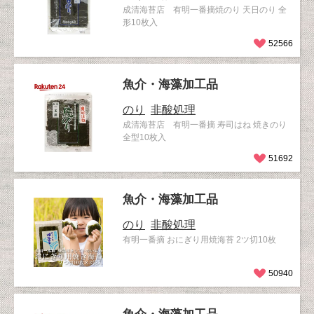
成清海苔店 有明一番摘焼のり 天日のり 全
形10枚入
52566
魚介・海藻加工品
のり
非酸処理
成清海苔店 有明一番摘 寿司はね 焼きのり
全型10枚入
51692
魚介・海藻加工品
のり
非酸処理
有明一番摘 おにぎり用焼海苔 2ツ切10枚
50940