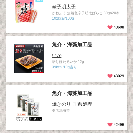
辛子明太子
かねふく 無着色辛子明太ばらこ 30g×20本
102kcal/100g
43608
魚介・海藻加工品
いか
焙りほたるいか 12g
39kcal/10g当り
43029
魚介・海藻加工品
焼きのり
非酸処理
桑名焼海苔
42499