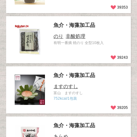
39353
魚介・海藻加工品
のり
非酸処理
有明一番摘 焼のり 全型10枚入
39243
魚介・海藻加工品
ますのすし
富山 ますのすし
752kcal/1包装
39205
魚介・海藻加工品
あらめ