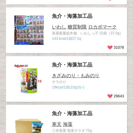
魚介・海藻加工品
いわし
糖質制限
ロカボマーク
泉屋製菓総本舗 いわしっ子 15袋（37.5g）
143 kcal/1袋37.5g
31076
魚介・海藻加工品
きざみのり・もみのり
サラのり
19kcal/1袋(10g)当り
29643
魚介・海藻加工品
寒天
海藻
三幸産業 海藻サラダ 75g