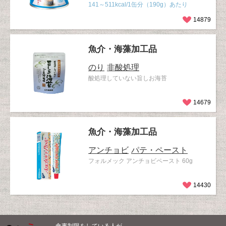
141～511kcal/1缶分（190g）あたり
14879
魚介・海藻加工品
のり
非酸処理
酸処理していない旨しお海苔
14679
魚介・海藻加工品
アンチョビ
パテ・ペースト
フォルメック アンチョビペースト 60g
14430