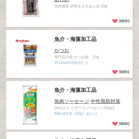
北村物産 伊勢きざきあらめ 30g
39093
魚介・海藻加工品
かつお
専門店の味 かつお粉 20g
351kcal/100g当たり
38891
魚介・海藻加工品
魚肉ソーセージ
中性脂肪対策
DHA入り リサーラソーセージ50gx3
88kcal/1本（50g）あたり
38682