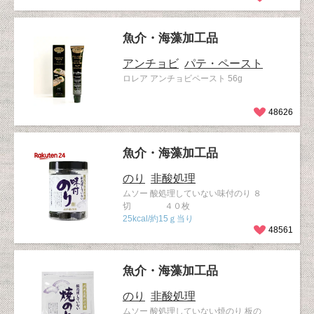
魚介・海藻加工品
アンチョビ
パテ・ペースト
ロレア アンチョビペースト 56g
48626
魚介・海藻加工品
のり
非酸処理
ムソー 酸処理していない味付のり ８
切 ４０枚
25kcal/約15ｇ当り
48561
魚介・海藻加工品
のり
非酸処理
ムソー 酸処理していない焼のり 板の