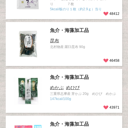
り ７枚
5kcal/板のり１枚（約2.9ｇ）当り
48412
魚介・海藻加工品
昆布
北村物産 羅臼昆布 90g
46458
魚介・海藻加工品
めかぶ
めひび
三重県志摩産 芽かぶ 20g めひび めかぶ
147kcal/100g
43971
魚介・海藻加工品