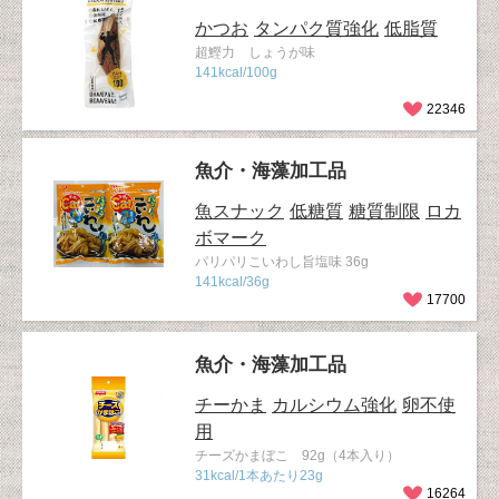
かつお
タンパク質強化
低脂質
超鰹力 しょうが味
141kcal/100g
22346
魚介・海藻加工品
魚スナック
低糖質
糖質制限
ロカ
ボマーク
パリパリこいわし旨塩味 36g
141kcal/36g
17700
魚介・海藻加工品
チーかま
カルシウム強化
卵不使
用
チーズかまぼこ 92g（4本入り）
31kcal/1本あたり23g
16264