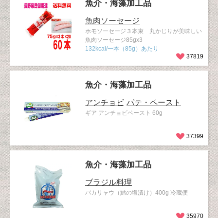
魚介・海藻加工品
魚肉ソーセージ
ホモソーセージ３本束 丸かじりが美味しい
魚肉ソーセージ85gx3
132kcal/一本（85g）あたり
37819
魚介・海藻加工品
アンチョビ
パテ・ペースト
ギア アンチョビペースト 60g
37399
魚介・海藻加工品
ブラジル料理
バカリャウ（鱈の塩漬け）400g 冷蔵便
35970