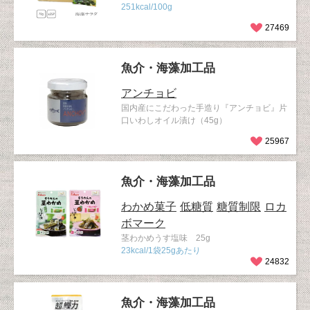
251kcal/100g
27469
魚介・海藻加工品
アンチョビ
国内産にこだわった手造り『アンチョビ』片
口いわしオイル漬け（45g）
25967
魚介・海藻加工品
わかめ菓子
低糖質
糖質制限
ロカ
ボマーク
茎わかめうす塩味 25g
23kcal/1袋25gあたり
24832
魚介・海藻加工品