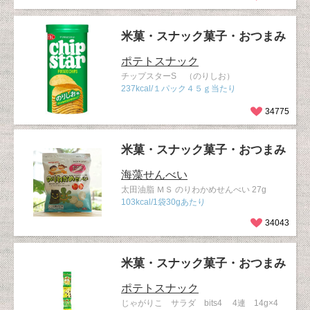
米菓・スナック菓子・おつまみ
ポテトスナック
チップスターS （のりしお）
237kcal/１パック４５ｇ当たり
34775
米菓・スナック菓子・おつまみ
海藻せんべい
太田油脂 ＭＳ のりわかめせんべい 27g
103kcal/1袋30gあたり
34043
米菓・スナック菓子・おつまみ
ポテトスナック
じゃがりこ サラダ bits4 4連 14g×4