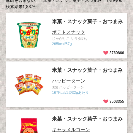
豚肉を含まない、「米菓・スナック菓子・おつまみ」での検索
検索結果1,837件
米菓・スナック菓子・おつまみ
ポテトスナック
じゃがりこ サラダ57g
285kcal/57g
3760866
米菓・スナック菓子・おつまみ
ハッピーターン
32g ハッピーターン
167Kcal/1袋32gあたり
3503355
米菓・スナック菓子・おつまみ
キャラメルコーン