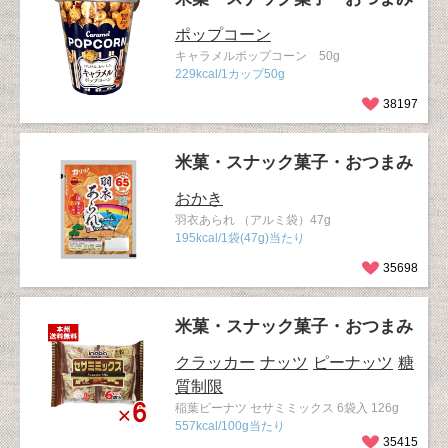
ポップコーン
キャラメルポップコーン 50g
229kcal/1カップ50g
38197
米菓・スナック菓子・おつまみ
おかき
羽衣あられ （アルミ袋）47g
195kcal/1袋(47g)当たり
35698
米菓・スナック菓子・おつまみ
クラッカー
ナッツ
ピーナッツ
糖
質制限
稲葉ピーナツ セサミミックス 6袋入 126g
557kcal/100g当たり
35415