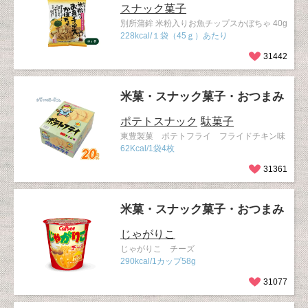
スナック菓子
別所蒲鉾 米粉入りお魚チップスかぼちゃ 40g
228kcal/１袋（45ｇ）あたり
31442
米菓・スナック菓子・おつまみ
ポテトスナック
駄菓子
東豊製菓 ポテトフライ フライドチキン味
62Kcal/1袋4枚
31361
米菓・スナック菓子・おつまみ
じゃがりこ
じゃがりこ チーズ
290kcal/1カップ58g
31077