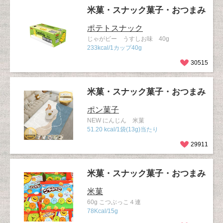
米菓・スナック菓子・おつまみ
ポテトスナック
じゃがビー うすしお味 40g
233kcal/1カップ40g
30515
米菓・スナック菓子・おつまみ
ポン菓子
NEW にんじん 米菓
51.20 kcal/1袋(13g)当たり
29911
米菓・スナック菓子・おつまみ
米菓
60g こつぶっこ４連
78Kcal/15g