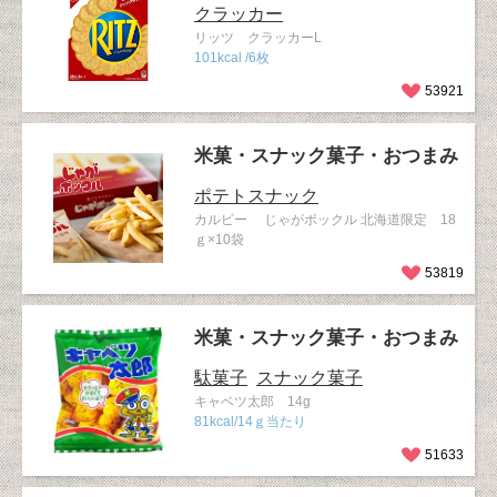
クラッカー
リッツ クラッカーL
101kcal /6枚
53921
米菓・スナック菓子・おつまみ
ポテトスナック
カルビー じゃがポックル 北海道限定 18
ｇ×10袋
53819
米菓・スナック菓子・おつまみ
駄菓子
スナック菓子
キャベツ太郎 14g
81kcal/14ｇ当たり
51633