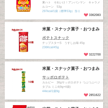
東ハト それいけ！アンパンマン キャラメ
ルコーン 53g
297kcal/1袋（標準53g）当り
3362083
米菓・スナック菓子・おつまみ
ポテトスナック
チップスターS うすしお味 45g
236Kcal/45g
3222700
米菓・スナック菓子・おつまみ
サッポロポテト
カルビー 36gサッポロポテト つぶつぶベジ
タブル ミニ4(9g×4袋)
44kcal/1袋9g
2851622