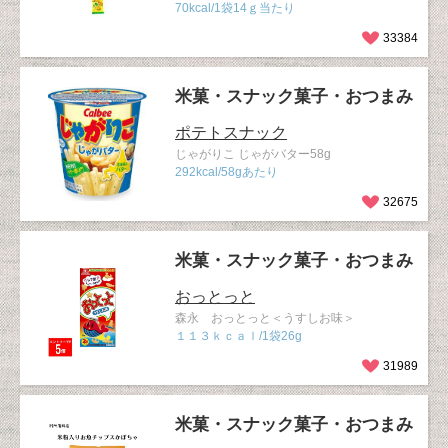
70kcal/1袋14ｇ当たり
33384
米菓・スナック菓子・おつまみ
ポテトスナック
じゃがりこ じゃがバター58g
292kcal/58gあたり
32675
米菓・スナック菓子・おつまみ
おっとっと
森永 おっとっと＜うすしお味＞
１１３ｋｃａｌ/1袋26g
31989
米菓・スナック菓子・おつまみ