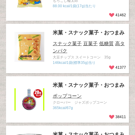
もろこし輪太郎
88.00 kcal/1袋(17g)当たり
41462
米菓・スナック菓子・おつまみ
スナック菓子
豆菓子
低糖質
高タ
ンパク
大豆チップス スイートコーン 35g
146kcal/1袋(標準35g)当り
41377
米菓・スナック菓子・おつまみ
ポップコーン
クローバー ジャズポップコーン
365kcal/67g
38411
米菓・スナック菓子・おつまみ