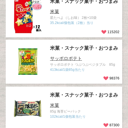
米菓・スナック菓子・おつまみ
米菓
星たべよ（しお味） 2枚×10袋
35.2kcal/個包装（2枚）当り
115202
米菓・スナック菓子・おつまみ
サッポロポテト
サッポロポテト つぶつぶベジタブル 85g
413kcal/1袋85g当たり
98376
米菓・スナック菓子・おつまみ
米菓
85g 海苔ピーパック
102kcal/1個包装当たり
87300