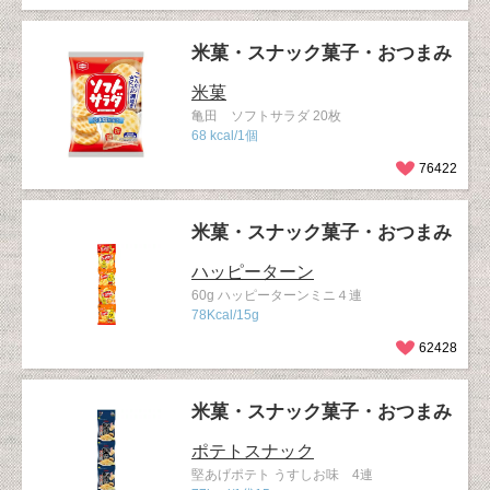
米菓・スナック菓子・おつまみ
米菓
亀田 ソフトサラダ 20枚
68 kcal/1個
76422
米菓・スナック菓子・おつまみ
ハッピーターン
60g ハッピーターンミニ４連
78Kcal/15g
62428
米菓・スナック菓子・おつまみ
ポテトスナック
堅あげポテト うすしお味 4連