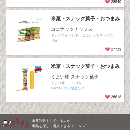
28540
米菓・スナック菓子・おつまみ
ココナッツチップス
キングアイランド ココナッツチップス
40g
27729
米菓・スナック菓子・おつまみ
うまい棒
スナック菓子
うまい棒 チーズ味
43kcal/1本(6g)当たり
26818
食事制限をしている人が
食品を探して購入できる“クミタス”