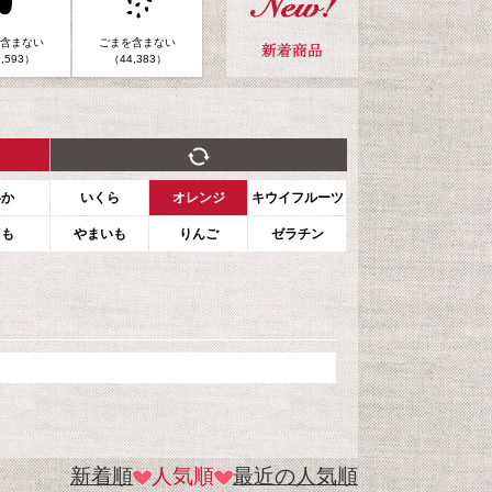
含まない
ごまを含まない
,593）
（44,383）
いか
いくら
オレンジ
キウイフルーツ
もも
やまいも
りんご
ゼラチン
新着順
人気順
最近の人気順