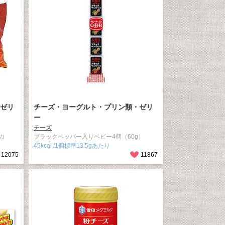
ゼリ
チーズ・ヨーグルト・プリン類・ゼリ
ー
チーズ
カ
ブラックペッパー入りベビー4個（60g）
45kcal /1個標準13.5gあたり
12075
11867