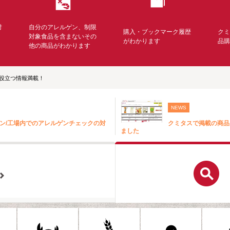
対
自分のアレルゲン、制限
購入・ブックマーク履歴
ク
く
対象食品を含まないその
がわかります
品
他の商品がわかります
役立つ情報満載！
NEWS
ン/工場内でのアレルゲンチェックの対
クミタスで掲載の商品
ました