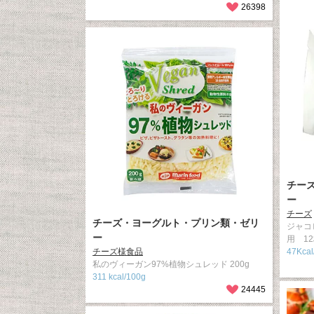
26398
チー
ー
チーズ
チーズ・ヨーグルト・プリン類・ゼリ
ジャコ
ー
用 1
チーズ様食品
47Kc
私のヴィーガン97%植物シュレッド 200g
311 kcal/100g
24445