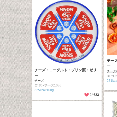
チー
ー
チーズ・ヨーグルト・プリン類・ゼリ
チーズ
ー
BEYO
チーズ
271kca
雪印6Pチーズ108g
325kcal/100g
14633