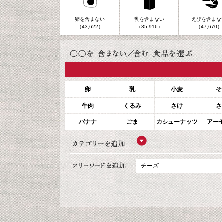
卵を含まない
乳を含まない
えびを含まな
（43,622）
（35,916）
（47,670）
卵
乳
小麦
そ
牛肉
くるみ
さけ
さ
バナナ
ごま
カシューナッツ
アー