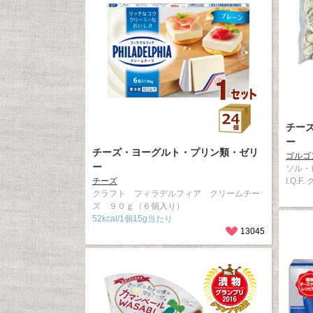
チー
ー
チーズ・ヨーグルト・プリン類・ゼリ
ゴルゴ
ー
ソル・
チーズ
I.Q.
クラフト フィラデルフィア クリームチー
ズ ９０ｇ（６個入り）
52kcal/1個15g当たり
13045