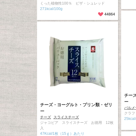
くった植物性100％ ピザ・シュレッド
271kcal/100g
44864
チー
ー
チーズ・ヨーグルト・プリン類・ゼリ
パルメ
ー
クラフ
チーズ
スライスチーズ
25kca
ジャコビア スライスチーズ お徳用 12枚
入
47Kcal/1枚（15ｇ）あたり