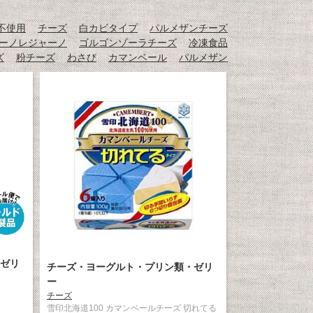
不使用
チーズ
白カビタイプ
パルメザンチーズ
ーノレジャーノ
ゴルゴンゾーラチーズ
冷凍食品
ズ
粉チーズ
わさび
カマンベール
パルメザン
ゼリ
チーズ・ヨーグルト・プリン類・ゼリ
ー
チーズ
雪印北海道100 カマンベールチーズ 切れてる