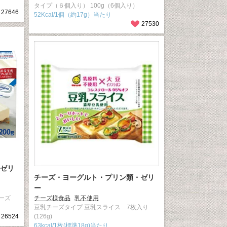
タイプ（６個入り） 100g（6個入り）
27646
52Kcal/1個（約17g）当たり
27530
ゼリ
チーズ・ヨーグルト・プリン類・ゼリ
ー
ーズ
チーズ様食品
乳不使用
豆乳チーズタイプ 豆乳スライス 7枚入り
26524
(126g)
63kcal/1枚(標準18g)当たり