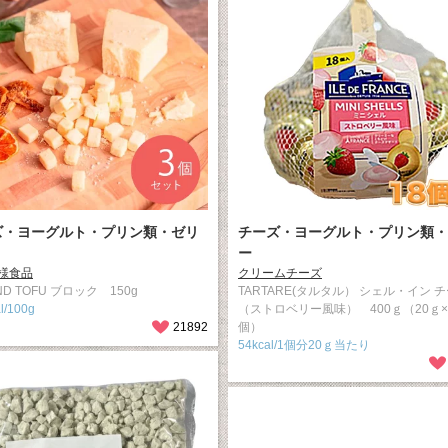
ズ・ヨーグルト・プリン類・ゼリ
チーズ・ヨーグルト・プリン類・
ー
様食品
クリームチーズ
ND TOFU ブロック 150g
TARTARE(タルタル） シェル・イン 
l/100g
（ストロベリー風味） 400ｇ（20ｇ×
21892
個）
54kcal/1個分20ｇ当たり