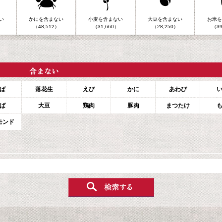
い
かにを含まない
小麦を含まない
大豆を含まない
お米を
（48,512）
（31,660）
（28,250）
（39
ば
落花生
えび
かに
あわび
ば
大豆
鶏肉
豚肉
まつたけ
モンド