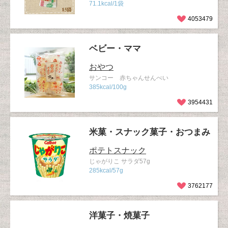
71.1kcal/1袋
4053479
ベビー・ママ
おやつ
サンコー 赤ちゃんせんべい
385kcal/100g
3954431
米菓・スナック菓子・おつまみ
ポテトスナック
じゃがりこ サラダ57g
285kcal/57g
3762177
洋菓子・焼菓子