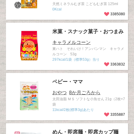
天然ミネラルむぎ茶 こどもむぎ茶 125ml
0Kcal
3385080
米菓・スナック菓子・おつまみ
キャラメルコーン
東ハト それいけ！アンパンマン キャラメ
ルコーン 53g
297kcal/1袋（標準53g）当り
3363832
ベビー・ママ
おやつ
8か月ごろから
太田油脂 ＭＳ ソフトな小魚せん 21g（2枚×7
袋
11kcal/2枚(標準3g)あたり
3355887
めん・即席麺・即席カップ麺