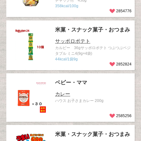
チャック付 450g
358kcal/100g
2854776
米菓・スナック菓子・おつまみ
サッポロポテト
カルビー 36gサッポロポテト つぶつぶベジ
タブル ミニ4(9g×4袋)
44kcal/1袋9g
2852824
ベビー・ママ
カレー
ハウス お子さまカレー 200g
2585256
米菓・スナック菓子・おつまみ