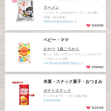
ラーメン
ベジタリアンのためのラーメン（みそ味）
100g（めん92g）
489kcal/1食(100g)当たり
3344560
ベビー・ママ
おやつ
1歳ごろから
東ハト それいけ!アンパンマン ふんわりコー
ン やさしいしお味
144.0kcal/1袋(標準25g)あたり
3308492
米菓・スナック菓子・おつまみ
ポテトスナック
チップスターS うすしお味 45g
236Kcal/45g
3224164