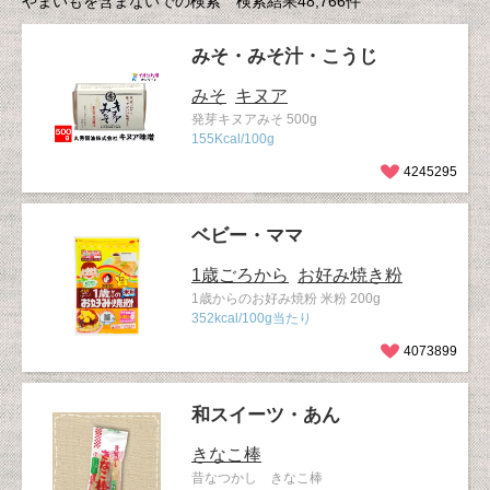
やまいもを含まないでの検索 検索結果48,766件
みそ・みそ汁・こうじ
みそ
キヌア
発芽キヌアみそ 500g
155Kcal/100g
4245295
ベビー・ママ
1歳ごろから
お好み焼き粉
1歳からのお好み焼粉 米粉 200g
352kcal/100g当たり
4073899
和スイーツ・あん
きなこ棒
昔なつかし きなこ棒