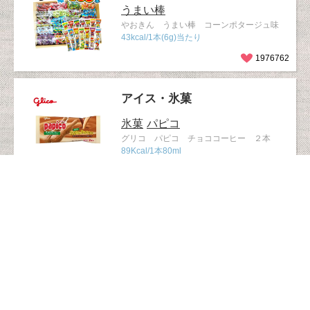
うまい棒
やおきん うまい棒 コーンポタージュ味
43kcal/1本(6g)当たり
1976762
アイス・氷菓
氷菓
パピコ
グリコ パピコ チョココーヒー ２本
89Kcal/1本80ml
1883127
ベビー・ママ
かっぱえびせん
おやつ
1歳ごろか
ら
カルビー 1才からのかっぱえびせん
31kcal/1袋8g当たり
1512031