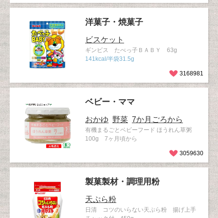
洋菓子・焼菓子
ビスケット
ギンビス たべっ子ＢＡＢＹ 63g
141kcal/半袋31.5g
3168981
ベビー・ママ
おかゆ
野菜
7か月ごろから
有機まるごとベビーフード ほうれん草粥
100g 7ヶ月頃から
3059630
製菓製材・調理用粉
天ぷら粉
日清 コツのいらない天ぷら粉 揚げ上手