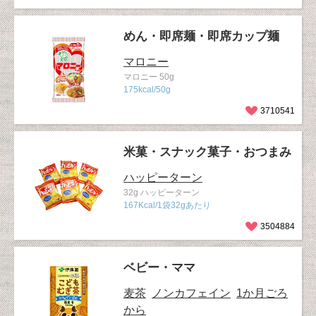
めん・即席麺・即席カップ麺
マロニー
マロニー 50g
175kcal/50g
3710541
米菓・スナック菓子・おつまみ
ハッピーターン
32g ハッピーターン
167Kcal/1袋32gあたり
3504884
ベビー・ママ
麦茶
ノンカフェイン
1か月ごろ
から