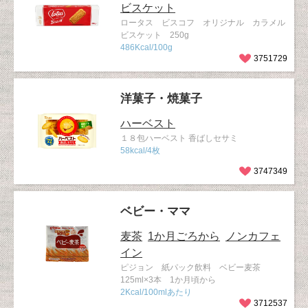
ビスケット
ロータス ビスコフ オリジナル カラメル
ビスケット 250g
486Kcal/100g
3751729
洋菓子・焼菓子
ハーベスト
１８包ハーベスト 香ばしセサミ
58kcal/4枚
3747349
ベビー・ママ
麦茶
1か月ごろから
ノンカフェ
イン
ピジョン 紙パック飲料 ベビー麦茶
125ml×3本 1か月頃から
2Kcal/100mlあたり
3712537