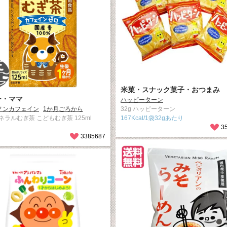
米菓・スナック菓子・おつまみ
ー・ママ
ハッピーターン
ノンカフェイン
1か月ごろから
32g ハッピーターン
ネラルむぎ茶 こどもむぎ茶 125ml
167Kcal/1袋32gあたり
3
3385687