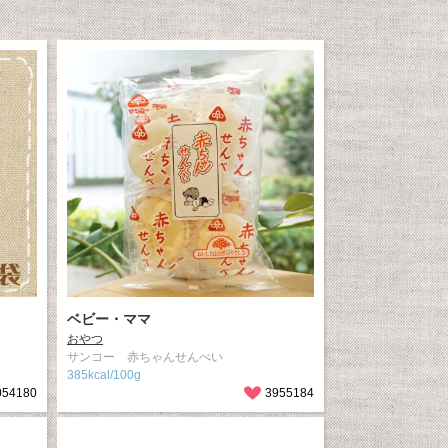
ベビー・ママ
おやつ
サンコー 赤ちゃんせんべい
385kcal/100g
054180
3955184