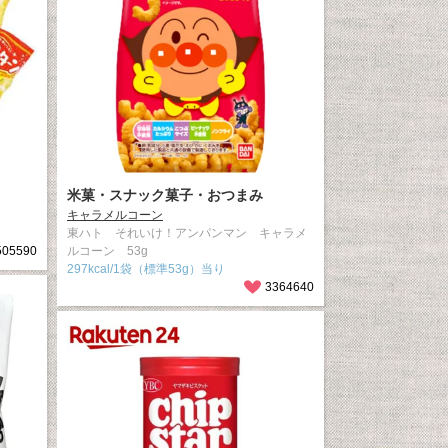
米菓・スナック菓子・おつまみ
キャラメルコーン
東ハト それいけ！アンパンマン キャラメ
505590
ルコーン 53g
297kcal/1袋（標準53g）当り
3364640