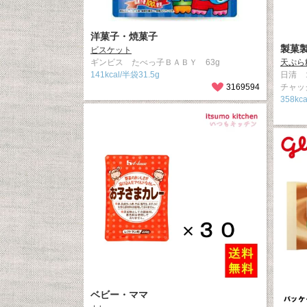
洋菓子・焼菓子
製菓
ビスケット
ギンビス たべっ子ＢＡＢＹ 63g
天ぷら
141kcal/半袋31.5g
日清 
3169594
チャッ
358kca
ベビー・ママ