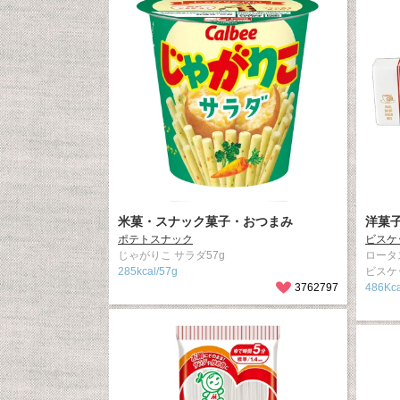
米菓・スナック菓子・おつまみ
洋菓
ポテトスナック
ビスケ
じゃがりこ サラダ57g
ロータ
285kcal/57g
ビスケ
3762797
486Kca