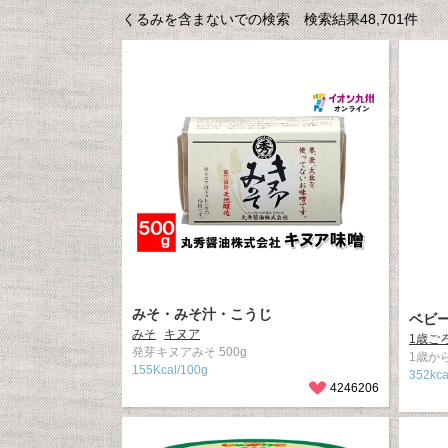
くるみを含まないでの検索 検索結果48,701件
みそ・みそ汁・こうじ
ベビ
みそ
キヌア
1歳ご
発芽キヌアみそ 500g
1歳から
155Kcal/100g
352kc
4246206