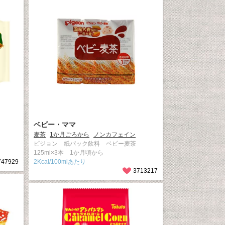
ベビー・ママ
麦茶
1か月ごろから
ノンカフェイン
ピジョン 紙パック飲料 ベビー麦茶
125ml×3本 1か月頃から
747929
2Kcal/100mlあたり
3713217