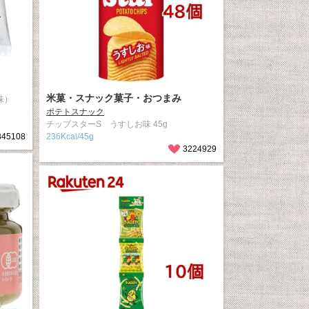
米菓・スナック菓子・おつまみ
味）
ポテトスナック
チップスターS うすしお味 45g
345108
236Kcal/45g
3224929