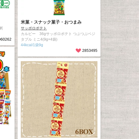
米菓・スナック菓子・おつまみ
粥
サッポロポテト
カルビー 36gサッポロポテト つぶつぶベジ
060262
タブル ミニ4(9g×4袋)
44kcal/1袋9g
2853495