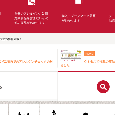
対
自分のアレルゲン、制限
購入・ブックマーク履歴
ク
く
対象食品を含まないその
がわかります
品
他の商品がわかります
役立つ情報満載！
NEWS
ン/工場内でのアレルゲンチェックの対
クミタスで掲載の商品
ました