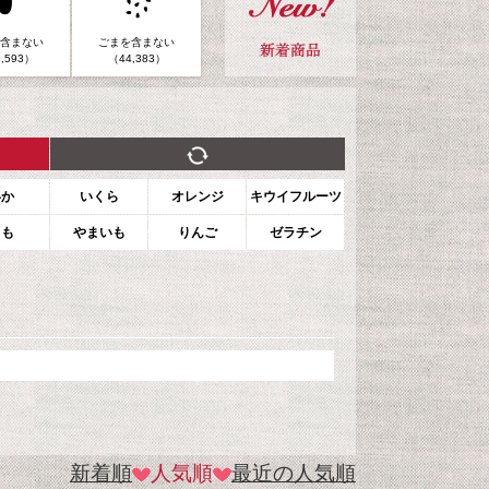
含まない
ごまを含まない
,593）
（44,383）
いか
いくら
オレンジ
キウイフルーツ
もも
やまいも
りんご
ゼラチン
新着順
人気順
最近の人気順