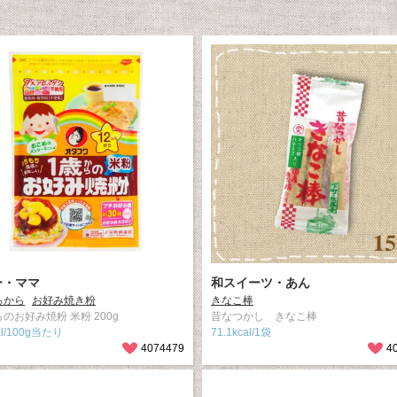
ー・ママ
和スイーツ・あん
ろから
お好み焼き粉
きなこ棒
のお好み焼粉 米粉 200g
昔なつかし きなこ棒
al/100g当たり
71.1kcal/1袋
4074479
4