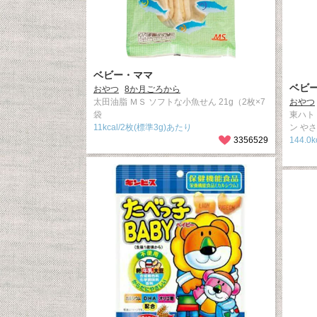
ベビー・ママ
ベビ
おやつ
8か月ごろから
太田油脂 ＭＳ ソフトな小魚せん 21g（2枚×7
おやつ
袋
東ハト
11kcal/2枚(標準3g)あたり
ン や
3356529
144.0