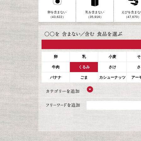
卵を含まない
乳を含まない
えびを含まな
（43,622）
（35,916）
（47,670）
卵
乳
小麦
そ
牛肉
くるみ
さけ
さ
バナナ
ごま
カシューナッツ
アー