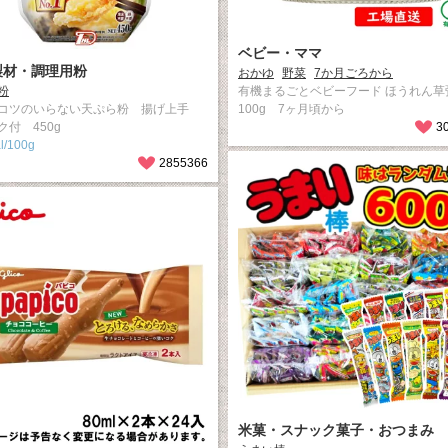
ベビー・ママ
製材・調理用粉
おかゆ
野菜
7か月ごろから
粉
有機まるごとベビーフード ほうれん草
コツのいらない天ぷら粉 揚げ上手
100g 7ヶ月頃から
ク付 450g
3
l/100g
2855366
米菓・スナック菓子・おつまみ