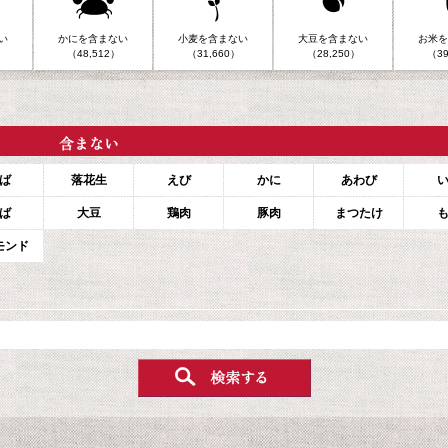
い
かにを含まない
小麦を含まない
大豆を含まない
お米を
（48,512）
（31,660）
（28,250）
（39
ば
落花生
えび
かに
あわび
ば
大豆
鶏肉
豚肉
まつたけ
モンド