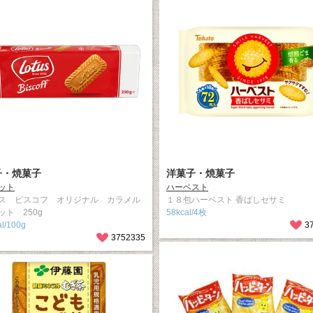
子・焼菓子
洋菓子・焼菓子
ット
ハーベスト
ス ビスコフ オリジナル カラメル
１８包ハーベスト 香ばしセサミ
ット 250g
58kcal/4枚
l/100g
3
3752335