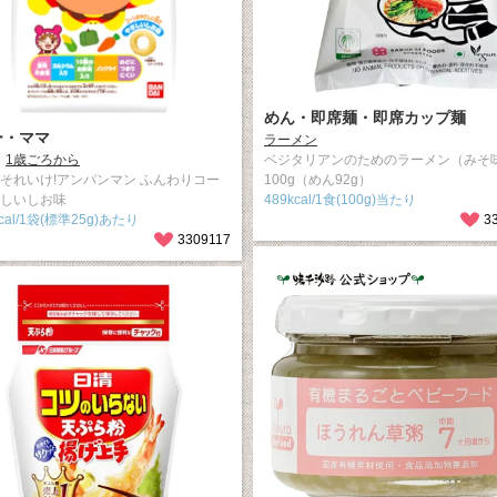
めん・即席麺・即席カップ麺
ー・ママ
ラーメン
1歳ごろから
ベジタリアンのためのラーメン（みそ
 それいけ!アンパンマン ふんわりコー
100g（めん92g）
さしいしお味
489kcal/1食(100g)当たり
kcal/1袋(標準25g)あたり
3
3309117