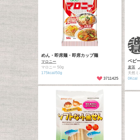
めん・即席麺・即席カップ麺
ベビ
マロニー
マロニー 50g
麦茶
175kcal/50g
天然ミ
3711425
0Kcal