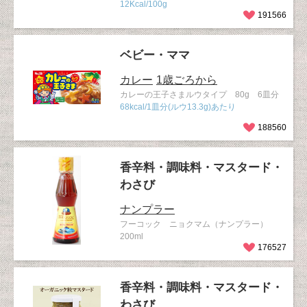
12Kcal/100g
191566
ベビー・ママ
カレー
1歳ごろから
カレーの王子さまルウタイプ 80g 6皿分
68kcal/1皿分(ルウ13.3g)あたり
188560
香辛料・調味料・マスタード・
わさび
ナンプラー
フーコック ニョクマム（ナンプラー）
200ml
176527
香辛料・調味料・マスタード・
わさび