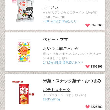
ラーメン
ベジタリアンのためのラーメン（みそ味）
100g（めん92g）
489kcal/1食(100g)当たり
3345368
ベビー・ママ
おやつ
1歳ごろから
東ハト それいけ!アンパンマン ふんわりコー
ン やさしいしお味
144.0kcal/1袋(標準25g)あたり
3309399
米菓・スナック菓子・おつまみ
ポテトスナック
チップスターS うすしお味 45g
236Kcal/45g
3225281