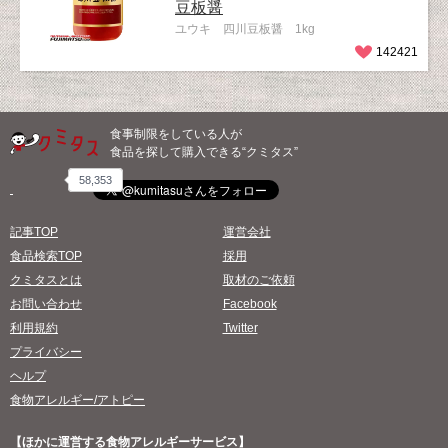
豆板醤
ユウキ 四川豆板醤 1kg
142421
食事制限をしている人が
食品を探して購入できる“クミタス”
58,353
記事TOP
運営会社
食品検索TOP
採用
クミタスとは
取材のご依頼
お問い合わせ
Facebook
利用規約
Twitter
プライバシー
ヘルプ
食物アレルギー/アトピー
【ほかに運営する食物アレルギーサービス】