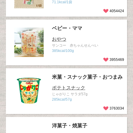
71.1kcal/1袋
4054424
ベビー・ママ
おやつ
サンコー 赤ちゃんせんべい
385kcal/100g
3955469
米菓・スナック菓子・おつまみ
ポテトスナック
じゃがりこ サラダ57g
285kcal/57g
3763034
洋菓子・焼菓子