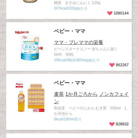
桃屋 きざみにんにく 125g
207kcal/100gあたり
1080144
ベビー・ママ
ママ・プレママの栄養
ビーンスタークスノー 赤ちゃんに届く
DHA 90粒
10Kcal/3粒(1365mg)あたり
862267
ベビー・ママ
麦茶
1か月ごろから
ノンカフェイ
ン
和光堂 ベビーのじかん むぎ茶 500ml 1
か月頃から
0kcal/100ml当り
828832