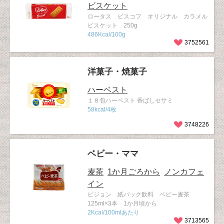
ビスケット
ロータス ビスコフ オリジナル カラメル
ビスケット 250g
486Kcal/100g
3752561
洋菓子・焼菓子
ハーベスト
１８包ハーベスト 香ばしセサミ
58kcal/4枚
3748226
ベビー・ママ
麦茶
1か月ごろから
ノンカフェ
イン
ピジョン 紙パック飲料 ベビー麦茶
125ml×3本 1か月頃から
2Kcal/100mlあたり
3713565