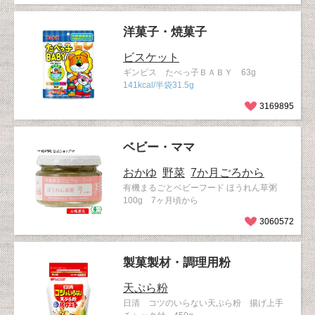
洋菓子・焼菓子
ビスケット
ギンビス たべっ子ＢＡＢＹ 63g
141kcal/半袋31.5g
3169895
ベビー・ママ
おかゆ
野菜
7か月ごろから
有機まるごとベビーフード ほうれん草粥
100g 7ヶ月頃から
3060572
製菓製材・調理用粉
天ぷら粉
日清 コツのいらない天ぷら粉 揚げ上手