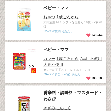
ベビー・ママ
おやつ
1歳ごろから
太田油脂 ＭＳ ソフトな塩せん 16枚（2枚X8
袋）
12kcal/2枚約3gあたり
1402449
ベビー・ママ
カレー
1歳ごろから
7品目不使用
大豆不使用
カレーの王子さま レトルト 70g
79kcal/1食分（70g）あたり
1085185
香辛料・調味料・マスタード・
わさび
きざみにんにく