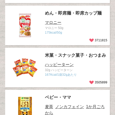
めん・即席麺・即席カップ麺
マロニー
マロニー 50g
175kcal/50g
3711815
米菓・スナック菓子・おつまみ
ハッピーターン
32g ハッピーターン
167Kcal/1袋32gあたり
3505899
ベビー・ママ
麦茶
ノンカフェイン
1か月ごろ
から