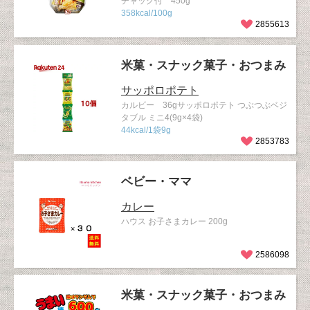
チャック付 450g
358kcal/100g
2855613
米菓・スナック菓子・おつまみ
サッポロポテト
カルビー 36gサッポロポテト つぶつぶベジ
タブル ミニ4(9g×4袋)
44kcal/1袋9g
2853783
ベビー・ママ
カレー
ハウス お子さまカレー 200g
2586098
米菓・スナック菓子・おつまみ