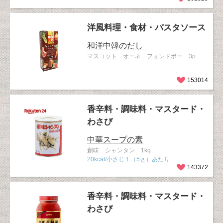
洋風料理・食材・パスタソース
和洋中韓のだし
マスコット オーネ フォンドボー 3p
153014
香辛料・調味料・マスタード・
わさび
中華スープの素
創味 シャンタン 1kg
20kcal/小さじ１（5ｇ）あたり
143372
香辛料・調味料・マスタード・
わさび