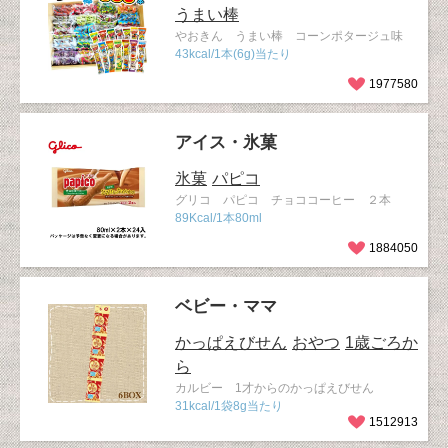
うまい棒
やおきん うまい棒 コーンポタージュ味
43kcal/1本(6g)当たり
1977580
アイス・氷菓
氷菓
パピコ
グリコ パピコ チョココーヒー ２本
89Kcal/1本80ml
1884050
ベビー・ママ
かっぱえびせん
おやつ
1歳ごろか
ら
カルビー 1才からのかっぱえびせん
31kcal/1袋8g当たり
1512913