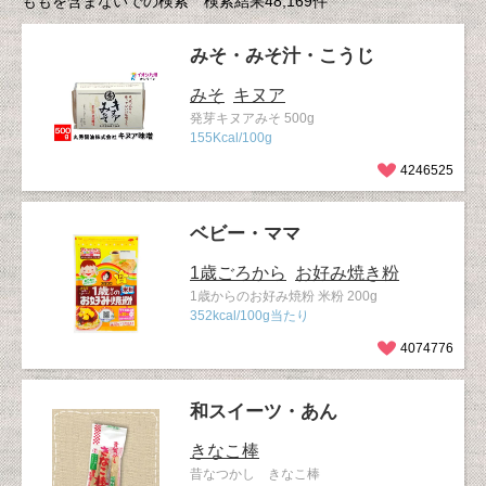
ももを含まないでの検索 検索結果48,169件
みそ・みそ汁・こうじ
みそ
キヌア
発芽キヌアみそ 500g
155Kcal/100g
4246525
ベビー・ママ
1歳ごろから
お好み焼き粉
1歳からのお好み焼粉 米粉 200g
352kcal/100g当たり
4074776
和スイーツ・あん
きなこ棒
昔なつかし きなこ棒