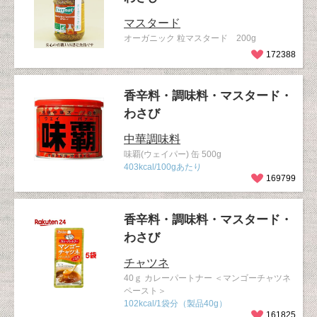
マスタード
オーガニック 粒マスタード 200g
172388
香辛料・調味料・マスタード・
わさび
中華調味料
味覇(ウェイパー) 缶 500g
403kcal/100gあたり
169799
香辛料・調味料・マスタード・
わさび
チャツネ
40ｇ カレーパートナー ＜マンゴーチャツネ
ペースト＞
102kcal/1袋分（製品40g）
161825