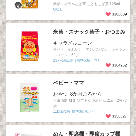
天然ミネラルむぎ茶 こどもむぎ茶 125ml
0Kcal
3386009
米菓・スナック菓子・おつまみ
キャラメルコーン
東ハト それいけ！アンパンマン キャラメ
ルコーン 53g
297kcal/1袋（標準53g）当り
3364952
ベビー・ママ
おやつ
8か月ごろから
太田油脂 ＭＳ ソフトな小魚せん 21g（2枚×7
袋
11kcal/2枚(標準3g)あたり
3356827
めん・即席麺・即席カップ麺