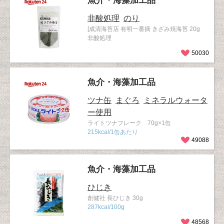
魚介・海藻加工品
非酸処理
のり
[成清海苔店 有明一番摘 きざみ焼海苔 20g
非酸処理
50030
魚介・海藻加工品
ツナ缶
まぐろ
ミネラルウォータ
ー使用
ライトツナフレーク 70g×1缶
215kcal/1缶あたり
49088
魚介・海藻加工品
ひじき
創健社 長ひじき 30g
287kcal/100g
48568