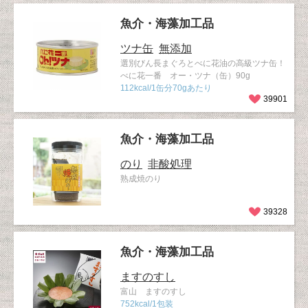
魚介・海藻加工品
ツナ缶
無添加
選別びん長まぐろとべに花油の高級ツナ缶！
べに花一番 オー・ツナ（缶）90g
112kcal/1缶分70gあたり
39901
魚介・海藻加工品
のり
非酸処理
熟成焼のり
39328
魚介・海藻加工品
ますのすし
富山 ますのすし
752kcal/1包装