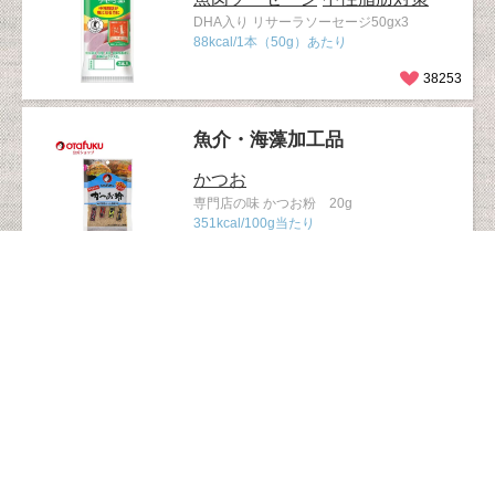
DHA入り リサーラソーセージ50gx3
88kcal/1本（50g）あたり
38253
魚介・海藻加工品
かつお
専門店の味 かつお粉 20g
351kcal/100g当たり
38152
魚介・海藻加工品
魚肉ソーセージ
ホモソーセージ３本束 丸かじりが美味しい
魚肉ソーセージ85gx3
132kcal/一本（85g）あたり
37744