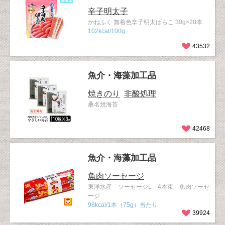
辛子明太子
かねふく 無着色辛子明太ばらこ 30g×20本
102kcal/100g
43532
魚介・海藻加工品
焼きのり
非酸処理
桑名焼海苔
42468
魚介・海藻加工品
魚肉ソーセージ
東洋水産 ソーセージL 4本束 魚肉ソーセ
ージ
98kcal/1本（75g）当たり
39924