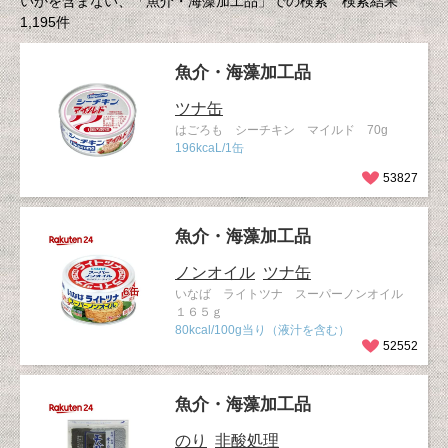
いかを含まない、「魚介・海藻加工品」での検索 検索結果
1,195件
魚介・海藻加工品
ツナ缶
はごろも シーチキン マイルド 70g
196kcaL/1缶
53827
魚介・海藻加工品
ノンオイル
ツナ缶
いなば ライトツナ スーパーノンオイル
１６５ｇ
80kcal/100g当り（液汁を含む）
52552
魚介・海藻加工品
のり
非酸処理