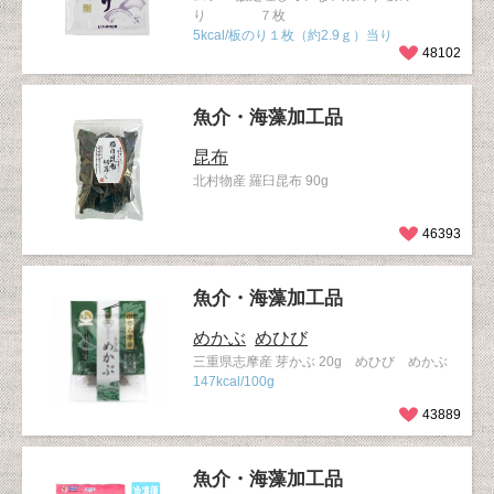
り ７枚
5kcal/板のり１枚（約2.9ｇ）当り
48102
魚介・海藻加工品
昆布
北村物産 羅臼昆布 90g
46393
魚介・海藻加工品
めかぶ
めひび
三重県志摩産 芽かぶ 20g めひび めかぶ
147kcal/100g
43889
魚介・海藻加工品