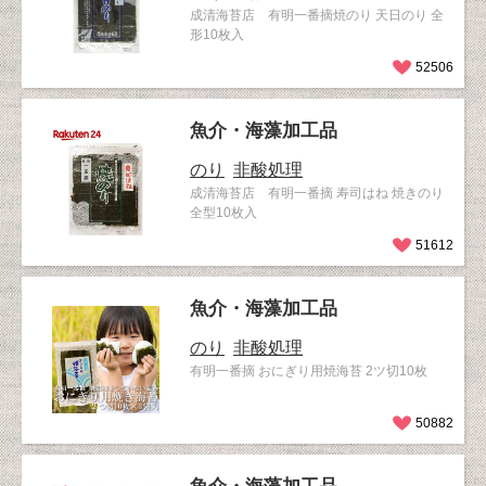
成清海苔店 有明一番摘焼のり 天日のり 全
形10枚入
52506
魚介・海藻加工品
のり
非酸処理
成清海苔店 有明一番摘 寿司はね 焼きのり
全型10枚入
51612
魚介・海藻加工品
のり
非酸処理
有明一番摘 おにぎり用焼海苔 2ツ切10枚
50882