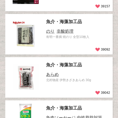
39157
魚介・海藻加工品
のり
非酸処理
有明一番摘 焼のり 全型10枚入
39092
魚介・海藻加工品
あらめ
北村物産 伊勢きざきあらめ 30g
39042
魚介・海藻加工品
魚肉ソーセージ
中性脂肪対策