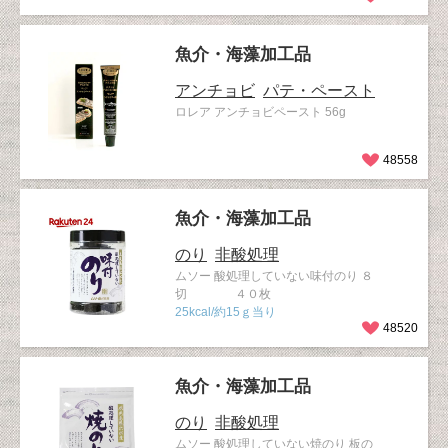
魚介・海藻加工品
アンチョビ
パテ・ペースト
ロレア アンチョビペースト 56g
48558
魚介・海藻加工品
のり
非酸処理
ムソー 酸処理していない味付のり ８
切 ４０枚
25kcal/約15ｇ当り
48520
魚介・海藻加工品
のり
非酸処理
ムソー 酸処理していない焼のり 板の